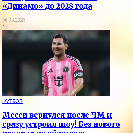
«Динамо» до 2028 года
06.08.2026
13
ФУТБОЛ
Месси вернулся после ЧМ и
сразу устроил шоу! Без нового