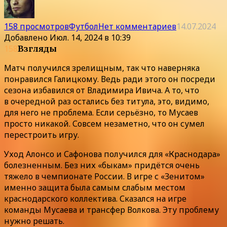
158 просмотров
Футбол
Нет комментариев
14.07.2024
Добавлено
Июл. 14, 2024 в 10:39
158
Взгляды
Матч получился зрелищным, так что наверняка
понравился Галицкому. Ведь ради этого он посреди
сезона избавился от Владимира Ивича. А то, что
в очередной раз остались без титула, это, видимо,
для него не проблема. Если серьёзно, то Мусаев
просто никакой. Совсем незаметно, что он сумел
перестроить игру.
Уход Алонсо и Сафонова получился для «Краснодара»
болезненным. Без них «быкам» придётся очень
тяжело в чемпионате России. В игре с «Зенитом»
именно защита была самым слабым местом
краснодарского коллектива. Сказался на игре
команды Мусаева и трансфер Волкова. Эту проблему
нужно решать.