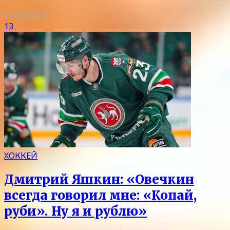
06.08.2026
13
ХОККЕЙ
Дмитрий Яшкин: «Овечкин
всегда говорил мне: «Копай,
руби». Ну я и рублю»