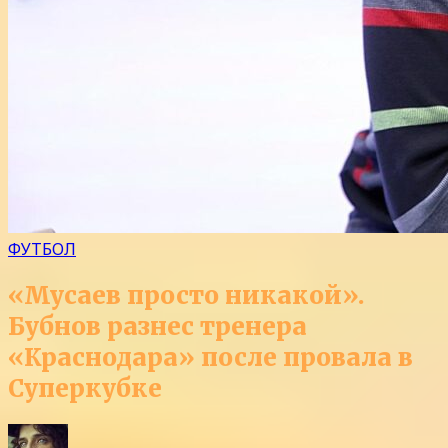
ФУТБОЛ
«Мусаев просто никакой».
Бубнов разнес тренера
«Краснодара» после провала в
Суперкубке