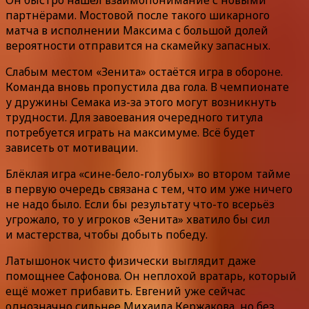
партнёрами. Мостовой после такого шикарного
матча в исполнении Максима с большой долей
вероятности отправится на скамейку запасных.
Слабым местом «Зенита» остаётся игра в обороне.
Команда вновь пропустила два гола. В чемпионате
у дружины Семака из-за этого могут возникнуть
трудности. Для завоевания очередного титула
потребуется играть на максимуме. Всё будет
зависеть от мотивации.
Блёклая игра «сине-бело-голубых» во втором тайме
в первую очередь связана с тем, что им уже ничего
не надо было. Если бы результату что-то всерьёз
угрожало, то у игроков «Зенита» хватило бы сил
и мастерства, чтобы добыть победу.
Латышонок чисто физически выглядит даже
помощнее Сафонова. Он неплохой вратарь, который
ещё может прибавить. Евгений уже сейчас
однозначно сильнее Михаила Кержакова, но без