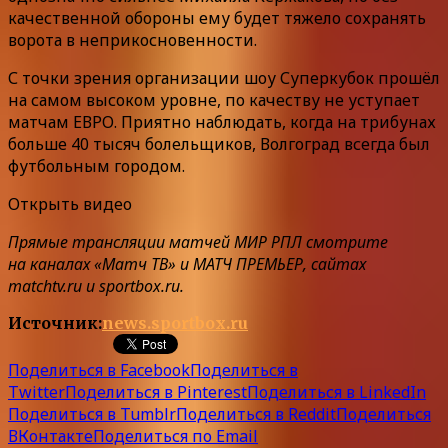
качественной обороны ему будет тяжело сохранять
ворота в неприкосновенности.
С точки зрения организации шоу Суперкубок прошёл
на самом высоком уровне, по качеству не уступает
матчам ЕВРО. Приятно наблюдать, когда на трибунах
больше 40 тысяч болельщиков, Волгоград всегда был
футбольным городом.
Открыть видео
Прямые трансляции матчей МИР РПЛ смотрите
на каналах «Матч ТВ» и МАТЧ ПРЕМЬЕР, сайтах
matchtv.ru и sportbox.ru.
Источник:
news.sportbox.ru
Поделиться в Facebook
Поделиться в
Twitter
Поделиться в Pinterest
Поделиться в LinkedIn
Поделиться в Tumblr
Поделиться в Reddit
Поделиться
ВКонтакте
Поделиться по Email