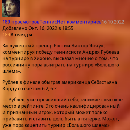
189 просмотров
Теннис
Нет комментариев
16.10.2022
Добавлено
Окт. 16, 2022 в 18:55
189
Взгляды
Заслуженный тренер России Виктор Янчук,
комментируя победу теннисиста Андрея Рублева
на турнире в Хихоне, высказал мнение о том, что
россиянину пора выиграть на турнире «Большого
шлема».
Рублев в финале обыграл американца Себастьяна
Корду со счетом 6:2, 6:3.
— Рублев, уже проявивший себя, занимает высокое
место в рейтинге. Это очень квалифицированный
и признанный игрок, который может только
прибавить и ставить цель быть в пятерке. Может,
уже пора зацепить турнир «Большого шлема».