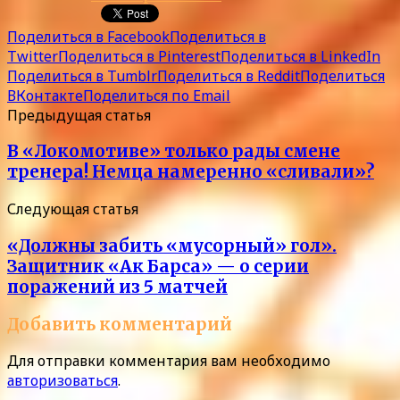
Поделиться в Facebook
Поделиться в
Twitter
Поделиться в Pinterest
Поделиться в LinkedIn
Поделиться в Tumblr
Поделиться в Reddit
Поделиться
ВКонтакте
Поделиться по Email
Предыдущая статья
В «Локомотиве» только рады смене
тренера! Немца намеренно «сливали»?
Следующая статья
«Должны забить «мусорный» гол».
Защитник «Ак Барса» — о серии
поражений из 5 матчей
Добавить комментарий
Для отправки комментария вам необходимо
авторизоваться
.