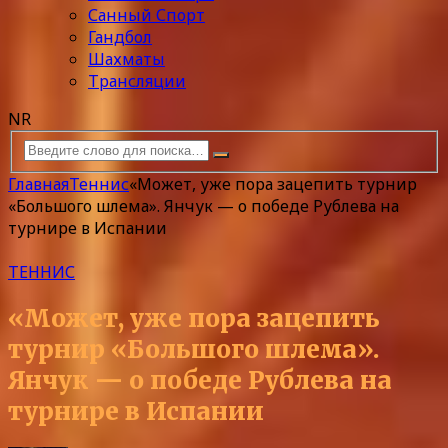
Санный Спорт
Гандбол
Шахматы
Трансляции
NR
Главная
Теннис
«Может, уже пора зацепить турнир
«Большого шлема». Янчук — о победе Рублева на
турнире в Испании
ТЕННИС
«Может, уже пора зацепить
турнир «Большого шлема».
Янчук — о победе Рублева на
турнире в Испании