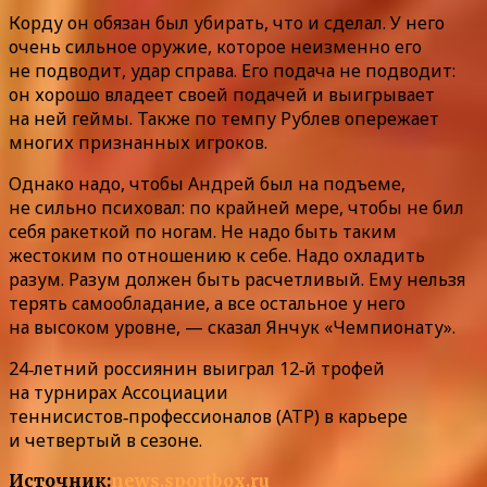
Корду он обязан был убирать, что и сделал. У него
очень сильное оружие, которое неизменно его
не подводит, удар справа. Его подача не подводит:
он хорошо владеет своей подачей и выигрывает
на ней геймы. Также по темпу Рублев опережает
многих признанных игроков.
Однако надо, чтобы Андрей был на подъеме,
не сильно психовал: по крайней мере, чтобы не бил
себя ракеткой по ногам. Не надо быть таким
жестоким по отношению к себе. Надо охладить
разум. Разум должен быть расчетливый. Ему нельзя
терять самообладание, а все остальное у него
на высоком уровне, — сказал Янчук «Чемпионату».
24‑летний россиянин выиграл 12‑й трофей
на турнирах Ассоциации
теннисистов‑профессионалов (ATP) в карьере
и четвертый в сезоне.
Источник:
news.sportbox.ru