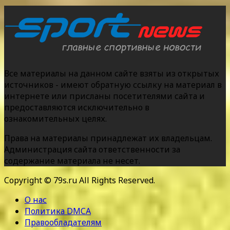
Все материалы на данном сайте взяты из открытых
источников - имеют обратную ссылку на материал в
интернете или присланы посетителями сайта и
предоставляются исключительно в
ознакомительных целях.
Права на материалы принадлежат их владельцам.
Администрация сайта ответственности за
содержание материала не несет.
Copyright © 79s.ru All Rights Reserved.
О нас
Политика DMCA
Правообладателям