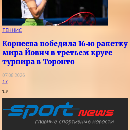
ТЕННИС
Корнеева победила 16‑ю ракетку
мира Йович в третьем круге
турнира в Торонто
07.08.2026
17
TF