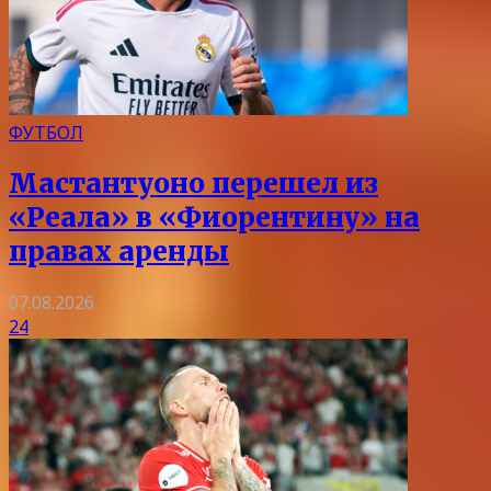
ФУТБОЛ
Мастантуоно перешел из
«Реала» в «Фиорентину» на
правах аренды
07.08.2026
24