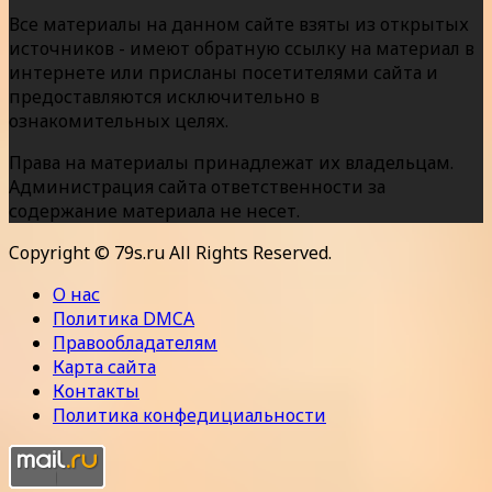
Все материалы на данном сайте взяты из открытых
источников - имеют обратную ссылку на материал в
интернете или присланы посетителями сайта и
предоставляются исключительно в
ознакомительных целях.
Права на материалы принадлежат их владельцам.
Администрация сайта ответственности за
содержание материала не несет.
Copyright © 79s.ru All Rights Reserved.
О нас
Политика DMCA
Правообладателям
Карта сайта
Контакты
Политика конфедициальности