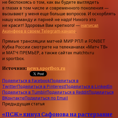
не беспокоясь о том, как вы будете выглядеть
в глазах в том числе и современного поколения —
вызывают у меня еще больше вопросов. И оскорблять
нашу команду и парней не надо! Никого это
не красит! Здоровья Вам крепкого! —
написал
Акинфеев в своем Telegram‑канале
.
Прямые трансляции матчей МИР РПЛ и FONBET
Кубка России смотрите на телеканалах «Матч ТВ»
и МАТЧ ПРЕМЬЕР, а также сайтах matchtv.ru
и sportbox.
Источник:
news.sportbox.ru
Поделиться в Facebook
Поделиться в
Twitter
Поделиться в Pinterest
Поделиться в LinkedIn
Поделиться в Tumblr
Поделиться в Reddit
Поделиться
ВКонтакте
Поделиться по Email
Предыдущая статья
«ПСЖ» кинул Сафонова на растерзание