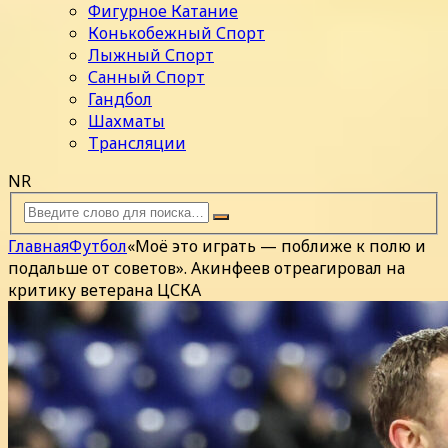
Фигурное Катание
Конькобежный Спорт
Лыжный Спорт
Санный Спорт
Гандбол
Шахматы
Трансляции
NR
Главная
Футбол
«Моё это играть — поближе к полю и
подальше от советов». Акинфеев отреагировал на
критику ветерана ЦСКА