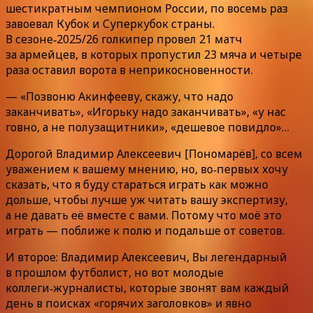
шестикратным чемпионом России, по восемь раз
завоевал Кубок и Суперкубок страны.
В сезоне‑2025/26 голкипер провел 21 матч
за армейцев, в которых пропустил 23 мяча и четыре
раза оставил ворота в неприкосновенности.
— «Позвоню Акинфееву, скажу, что надо
заканчивать», «Игорьку надо заканчивать», «у нас
говно, а не полузащитники», «дешевое повидло»…
Дорогой Владимир Алексеевич [Пономарёв], со всем
уважением к вашему мнению, но, во‑первых хочу
сказать, что я буду стараться играть как можно
дольше, чтобы лучше уж читать вашу экспертизу,
а не давать её вместе с вами. Потому что моё это
играть — поближе к полю и подальше от советов.
И второе: Владимир Алексеевич, Вы легендарный
в прошлом футболист, но вот молодые
коллеги‑журналисты, которые звонят вам каждый
день в поисках «горячих заголовков» и явно