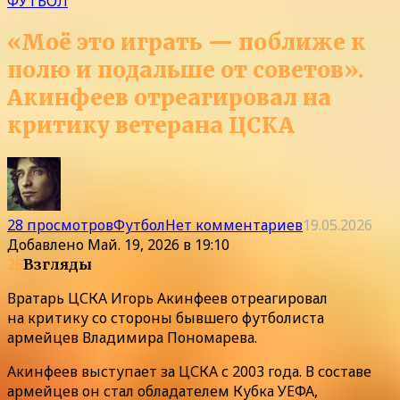
ФУТБОЛ
«Моё это играть — поближе к
полю и подальше от советов».
Акинфеев отреагировал на
критику ветерана ЦСКА
28 просмотров
Футбол
Нет комментариев
19.05.2026
Добавлено
Май. 19, 2026 в 19:10
28
Взгляды
Вратарь ЦСКА Игорь Акинфеев отреагировал
на критику со стороны бывшего футболиста
армейцев Владимира Пономарева.
Акинфеев выступает за ЦСКА с 2003 года. В составе
армейцев он стал обладателем Кубка УЕФА,