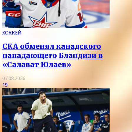
ХОККЕЙ
СКА обменял канадского
нападающего Бландизи в
«Салават Юлаев»
07.08.2026
19