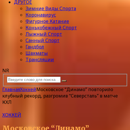
ДРУГОЕ
Зимние Виды Спорта
Коронавирус
Фигурное Катание
Конькобежный Спорт
Лыжный Спорт
Санный Спорт
Гандбол
Шахматы
Трансляции
NR
Главная
Хоккей
Московское “Динамо” повторило
клубный рекорд, разгромив “Северсталь” в матче
КХЛ
ХОККЕЙ
Московское “Динамо”