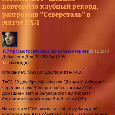
повторило клубный рекорд,
разгромив “Северсталь” в
матче КХЛ
187 просмотров
Хоккей
Нет комментариев
20.12.2019
Добавлено
Дек. 20, 2019 в 16:05
187
Взгляды
Описание
© Михаил Джапаридзе/ТАСС
ТАСС, 19 декабря. Московское "Динамо" победило
череповецкую "Северсталь" со счетом 8:1 в
домашнем матче регулярного чемпионата
Континентальной хоккейной лиги (КХЛ).
На эту темуЦСКА возглавил таблицу Западной
конференции КХЛ, обыграв СКА на "Газпром Арене"