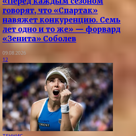
«Перед каждым сезоном
говорят, что «Спартак»
навяжет конкуренцию. Семь
лет одно и то же» — форвард
«Зенита» Соболев
09.08.2026
12
ТЕННИС