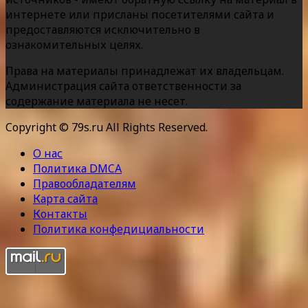
интернете или присланы посетителями сайта и
предоставляются исключительно в
ознакомительных целях.
Права на материалы принадлежат их владельцам.
Администрация сайта ответственности за
содержание материала не несет.
Copyright © 79s.ru All Rights Reserved.
О нас
Политика DMCA
Правообладателям
Карта сайта
Контакты
Политика конфедициальности