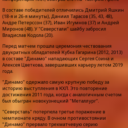
В составе победителей отличились Дмитрий Яшкин
(18-я и 26-я минуты), Даниил Тарасов (35, 43, 48),
Андре Петерссон (37), Иван Игумнов (37) и Андрей
Миронов (48). У "Северстали" шайбу забросил
Владислав Кодола (20).
Перед матчем прошла церемония чествования
двукратных обладателей Кубка Гагарина (2012, 2013)
в составе "Динамо" нападающих Сергея Соина и
Алексея Цветкова, завершивших карьеру летом 2019
года.
"Динамо" одержало самую крупную победу за
историю выступления в КХЛ. Это повторение
достижения 2011 года, когда с аналогичным счетом
был обыгран новокузнецкий "Металлург".
"Северсталь" потерпела третье поражение в
чемпионате кряду. В очном противостоянии
"Динамо" прервало трехматчевую серию