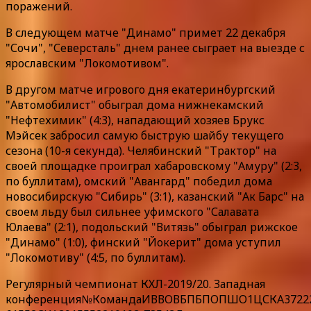
поражений.
В следующем матче "Динамо" примет 22 декабря
"Сочи", "Северсталь" днем ранее сыграет на выезде с
ярославским "Локомотивом".
В другом матче игрового дня екатеринбургский
"Автомобилист" обыграл дома нижнекамский
"Нефтехимик" (4:3), нападающий хозяев Брукс
Мэйсек забросил самую быструю шайбу текущего
сезона (10-я секунда). Челябинский "Трактор" на
своей площадке проиграл хабаровскому "Амуру" (2:3,
по буллитам), омский "Авангард" победил дома
новосибирскую "Сибирь" (3:1), казанский "Ак Барс" на
своем льду был сильнее уфимского "Салавата
Юлаева" (2:1), подольский "Витязь" обыграл рижское
"Динамо" (1:0), финский "Йокерит" дома уступил
"Локомотиву" (4:5, по буллитам).
Регулярный чемпионат КХЛ-2019/20. Западная
конференция№КомандаИВВОВБПБПОПШО1ЦСКА37222