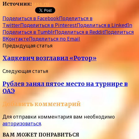
Источник:
tass.ru
Поделиться в Facebook
Поделиться в
Twitter
Поделиться в Pinterest
Поделиться в LinkedIn
Поделиться в Tumblr
Поделиться в Reddit
Поделиться
ВКонтакте
Поделиться по Email
Предыдущая статья
Хацкевич возглавил «Ротор»
Следующая статья
Рублев занял пятое место на турнире в
ОАЭ
Добавить комментарий
Для отправки комментария вам необходимо
авторизоваться
.
ВАМ МОЖЕТ ПОНРАВИТЬСЯ