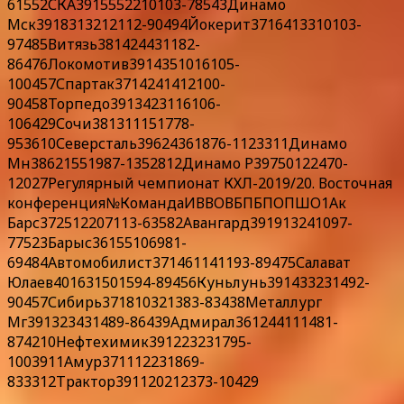
61552СКА3915552210103-78543Динамо
Мск3918313212112-90494Йокерит3716413310103-
97485Витязь381424431182-
86476Локомотив3914351016105-
100457Спартак3714241412100-
90458Торпедо3913423116106-
106429Сочи381311151778-
953610Северсталь39624361876-1123311Динамо
Мн38621551987-1352812Динамо Р39750122470-
12027Регулярный чемпионат КХЛ-2019/20. Восточная
конференция№КомандаИВВОВБПБПОПШО1Ак
Барс372512207113-63582Авангард391913241097-
77523Барыс36155106981-
69484Автомобилист371461141193-89475Салават
Юлаев401631501594-89456Куньлунь391433231492-
90457Сибирь371810321383-83438Металлург
Мг391323431489-86439Адмирал361244111481-
874210Нефтехимик391223231795-
1003911Амур371112231869-
833312Трактор391120212373-10429