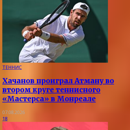
ТЕННИС
Хачанов проиграл Атману во
втором круге теннисного
«Мастерса» в Монреале
07.08.2026
18