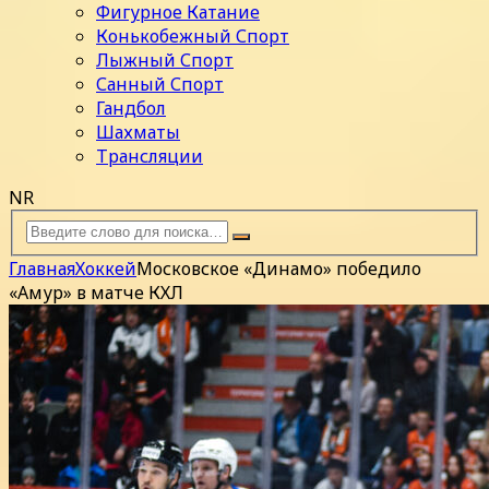
Фигурное Катание
Конькобежный Спорт
Лыжный Спорт
Санный Спорт
Гандбол
Шахматы
Трансляции
NR
Главная
Хоккей
Московское «Динамо» победило
«Амур» в матче КХЛ