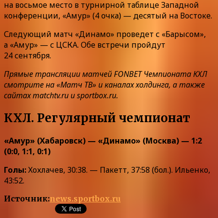
на восьмое место в турнирной таблице Западной
конференции, «Амур» (4 очка) — десятый на Востоке.
Следующий матч «Динамо» проведет с «Барысом»,
а «Амур» — с ЦСКА. Обе встречи пройдут
24 сентября.
Прямые трансляции матчей FONBET Чемпионата КХЛ
смотрите на «Матч ТВ» и каналах холдинга, а также
сайтах matchtv.ru и sportbox.ru.
КХЛ. Регулярный чемпионат
«Амур» (Хабаровск) — «Динамо» (Москва) — 1:2
(0:0, 1:1, 0:1)
Голы:
Хохлачев, 30:38. — Пакетт, 37:58 (бол.). Ильенко,
43:52.
Источник:
news.sportbox.ru