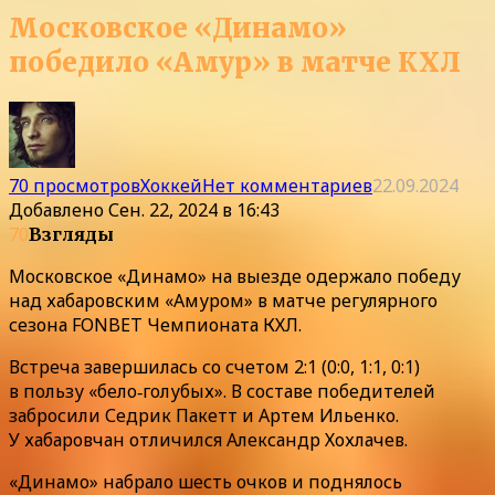
Московское «Динамо»
победило «Амур» в матче КХЛ
70 просмотров
Хоккей
Нет комментариев
22.09.2024
Добавлено
Сен. 22, 2024 в 16:43
70
Взгляды
Московское «Динамо» на выезде одержало победу
над хабаровским «Амуром» в матче регулярного
сезона FONBET Чемпионата КХЛ.
Встреча завершилась со счетом 2:1 (0:0, 1:1, 0:1)
в пользу «бело‑голубых». В составе победителей
забросили Седрик Пакетт и Артем Ильенко.
У хабаровчан отличился Александр Хохлачев.
«Динамо» набрало шесть очков и поднялось