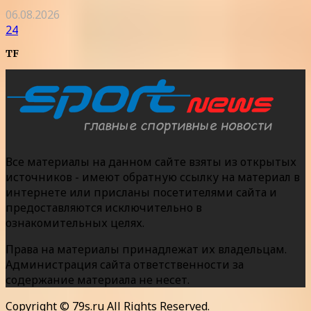
06.08.2026
24
TF
Все материалы на данном сайте взяты из открытых
источников - имеют обратную ссылку на материал в
интернете или присланы посетителями сайта и
предоставляются исключительно в
ознакомительных целях.
Права на материалы принадлежат их владельцам.
Администрация сайта ответственности за
содержание материала не несет.
Copyright © 79s.ru All Rights Reserved.