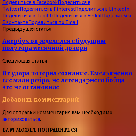
Поделиться в Facebook
Поделиться в
Twitter
Поделиться в Pinterest
Поделиться в LinkedIn
Поделиться в Tumblr
Поделиться в Reddit
Поделиться
ВКонтакте
Поделиться по Email
Предыдущая статья
Авербух определился с будущим
полуторамесячной дочери
Следующая статья
От удара потерял сознание. Емельяненко
сломали ребра, но легендарного бойца
это не остановило
Добавить комментарий
Для отправки комментария вам необходимо
авторизоваться
.
ВАМ МОЖЕТ ПОНРАВИТЬСЯ