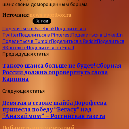
шанс своим доморощенным борцам.
Источник:
news.sportbox.ru
Поделиться в Facebook
Поделиться в
Twitter
Поделиться в Pinterest
Поделиться в LinkedIn
Поделиться в Tumblr
Поделиться в Reddit
Поделиться
ВКонтакте
Поделиться по Email
Предыдущая статья
Такого шанса больше не будет! Сборная
России должна опровергнуть слова
Карпина
Следующая статья
Девятая в сезоне шайба Дорофеева
принесла победу “Вегасу” над
“Анахаймом” – Российская газета
Добавить комментарий