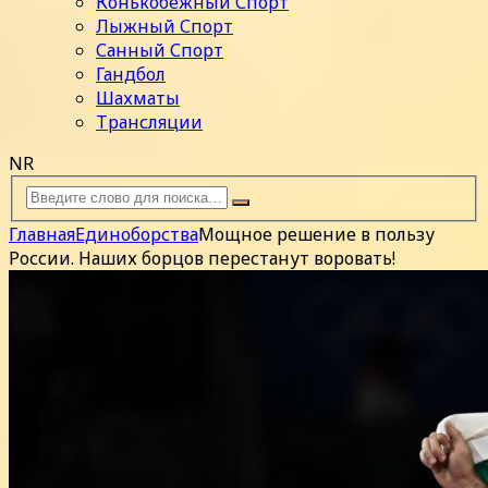
Конькобежный Спорт
Лыжный Спорт
Санный Спорт
Гандбол
Шахматы
Трансляции
NR
Главная
Единоборства
Мощное решение в пользу
России. Наших борцов перестанут воровать!