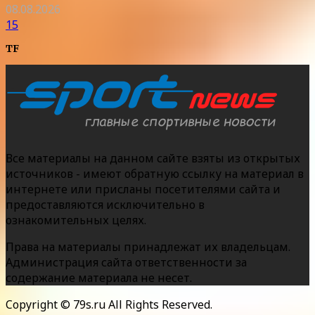
08.08.2026
15
TF
Все материалы на данном сайте взяты из открытых
источников - имеют обратную ссылку на материал в
интернете или присланы посетителями сайта и
предоставляются исключительно в
ознакомительных целях.
Права на материалы принадлежат их владельцам.
Администрация сайта ответственности за
содержание материала не несет.
Copyright © 79s.ru All Rights Reserved.