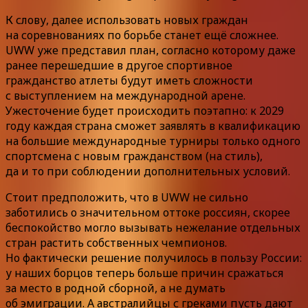
К слову, далее использовать новых граждан
на соревнованиях по борьбе станет ещё сложнее.
UWW уже представил план, согласно которому даже
ранее перешедшие в другое спортивное
гражданство атлеты будут иметь сложности
с выступлением на международной арене.
Ужесточение будет происходить поэтапно: к 2029
году каждая страна сможет заявлять в квалификацию
на большие международные турниры только одного
спортсмена с новым гражданством (на стиль),
да и то при соблюдении дополнительных условий.
Стоит предположить, что в UWW не сильно
заботились о значительном оттоке россиян, скорее
беспокойство могло вызывать нежелание отдельных
стран растить собственных чемпионов.
Но фактически решение получилось в пользу России:
у наших борцов теперь больше причин сражаться
за место в родной сборной, а не думать
об эмиграции. А австралийцы с греками пусть дают