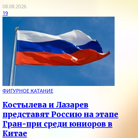
08.08.2026
19
ФИГУРНОЕ КАТАНИЕ
Костылева и Лазарев
представят Россию на этапе
Гран-при среди юниоров в
Китае