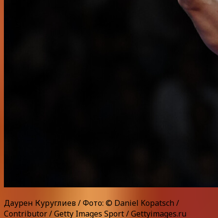
Даурен Куруглиев / Фото: © Daniel Kopatsch /
Contributor / Getty Images Sport / Gettyimages.ru