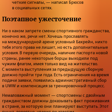
четкие сигналы, — написал Брюсов
в социальных сетях.
Поэтапное ужесточение
Ни о каком запрете смены спортивного гражданства,
конечно же, речи нет. Хочешь прославлять
на международной арене условный Бахрейн, никто
тебя этого права не лишит, но есть дополнительные
условия. В первую очередь, наличие паспорта новой
страны, ранее некоторые борцы выходили под
чужим флагом, имея только вид на жительство.
С момента выступления за предыдущую сборную
должно пройти три года. Есть ограничения на время
подачи заявки, появились административный сбор
в UWW и компенсация за тренировочный процесс.
Немаловажный момент — спортсмены с двойным
гражданством должны доказывать факт проживания
в стране, за которую они планируют выступать. Этот
пункт, вероятно, ударит по атлетам,