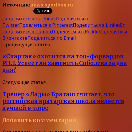
Источник:
news.sportbox.ru
Поделиться в Facebook
Поделиться в
Twitter
Поделиться в Pinterest
Поделиться в LinkedIn
Поделиться в Tumblr
Поделиться в Reddit
Поделиться
ВКонтакте
Поделиться по Email
Предыдущая статья
«Спартак» охотится на топ-форвардов
РПЛ. Успеет ли заменить Соболева за два
дня?
Следующая статья
Тренер «Лады» Браташ считает, что
российская вратарская школа является
лучшей в мире
Добавить комментарий