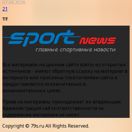
07.08.2026
21
TF
Все материалы на данном сайте взяты из открытых
источников - имеют обратную ссылку на материал в
интернете или присланы посетителями сайта и
предоставляются исключительно в
ознакомительных целях.
Права на материалы принадлежат их владельцам.
Администрация сайта ответственности за
содержание материала не несет.
Copyright © 79s.ru All Rights Reserved.