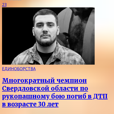
23
ЕДИНОБОРСТВА
Многократный чемпион
Свердловской области по
рукопашному бою погиб в ДТП
в возрасте 30 лет