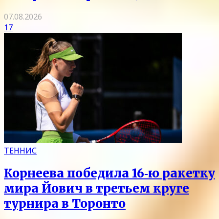
07.08.2026
17
ТЕННИС
Корнеева победила 16‑ю ракетку
мира Йович в третьем круге
турнира в Торонто