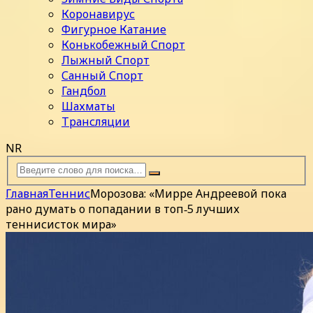
Коронавирус
Фигурное Катание
Конькобежный Спорт
Лыжный Спорт
Санный Спорт
Гандбол
Шахматы
Трансляции
NR
Главная
Теннис
Морозова: «Мирре Андреевой пока
рано думать о попадании в топ‑5 лучших
теннисисток мира»