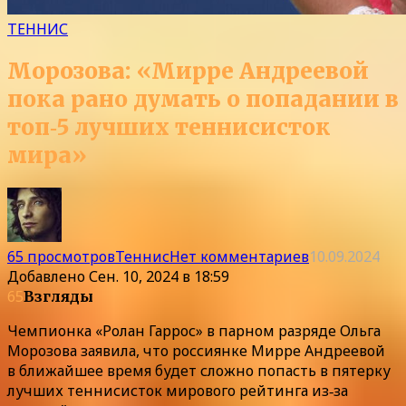
ТЕННИС
Морозова: «Мирре Андреевой
пока рано думать о попадании в
топ‑5 лучших теннисисток
мира»
65 просмотров
Теннис
Нет комментариев
10.09.2024
Добавлено
Сен. 10, 2024 в 18:59
65
Взгляды
Чемпионка «Ролан Гаррос» в парном разряде Ольга
Морозова заявила, что россиянке Мирре Андреевой
в ближайшее время будет сложно попасть в пятерку
лучших теннисисток мирового рейтинга из‑за