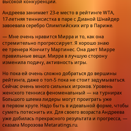
высокой конкуренции.
Андреева занимает 23‑е место в рейтинге WTA,
17‑летняя теннисистка в паре с Дианой Шнайдер
завоевала серебро Олимпийских игр в Париже.
— Мне очень нравится Мирра и то, как она
стремительно прогрессирует. Я хорошо знаю
ее тренера Кончиту Мартинес. Она дает Мирре
правильные вещи. Мирра в лучшую сторону
изменила подачу, активность игры.
Но пока ей очень сложно добраться до вершины
рейтинга, даже о топ‑5 пока не стоит задумываться.
Сейчас очень много сильных игроков. Уровень
женского тенниса феноменальный — на турнирах
Большого шлема лидеры могут проиграть уже
в первом круге. Надо быть в идеальной форме, чтобы
суметь потеснить их. Для своего возраста Андреева
уже добилась прекрасного результата и прогресса, —
сказала Морозова Metaratings.ru.