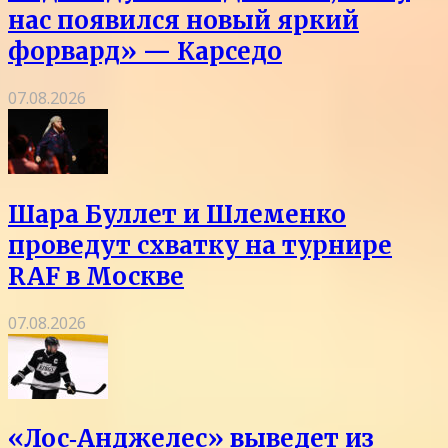
нас появился новый яркий
форвард» — Карседо
07.08.2026
Шара Буллет и Шлеменко
проведут схватку на турнире
RAF в Москве
07.08.2026
«Лос‑Анджелес» выведет из