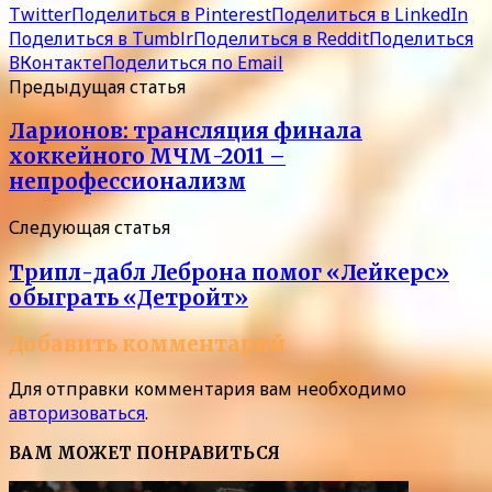
Twitter
Поделиться в Pinterest
Поделиться в LinkedIn
Поделиться в Tumblr
Поделиться в Reddit
Поделиться
ВКонтакте
Поделиться по Email
Предыдущая статья
Ларионов: трансляция финала
хоккейного МЧМ-2011 –
непрофессионализм
Следующая статья
Трипл-дабл Леброна помог «Лейкерс»
обыграть «Детройт»
Добавить комментарий
Для отправки комментария вам необходимо
авторизоваться
.
ВАМ МОЖЕТ ПОНРАВИТЬСЯ