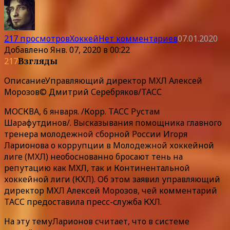
217 просмотров
Хоккей
Нет комментариев
07.01.2020
Добавлено
Янв. 07, 2020 в 00:22
217
Взгляды
Описание
Управляющий директор МХЛ Алексей
Морозов© Дмитрий Серебряков/ТАСС
МОСКВА, 6 января. /Корр. ТАСС Рустам
Шарафутдинов/. Высказывания помощника главного
тренера молодежной сборной России Игоря
Ларионова о коррупции в Молодежной хоккейной
лиге (МХЛ) необоснованно бросают тень на
репутацию как МХЛ, так и Континентальной
хоккейной лиги (КХЛ). Об этом заявил управляющий
директор МХЛ Алексей Морозов, чей комментарий
ТАСС предоставила пресс-служба КХЛ.
На эту темуЛарионов считает, что в системе