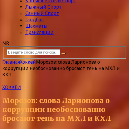
Конькобежный Спорт
Лыжный Спорт
Санный Спорт
Гандбол
Шахматы
Трансляции
NR
Главная
Хоккей
Морозов: cлова Ларионова о
коррупции необоснованно бросают тень на МХЛ и
КХЛ
ХОККЕЙ
Морозов: cлова Ларионова о
коррупции необоснованно
бросают тень на МХЛ и КХЛ