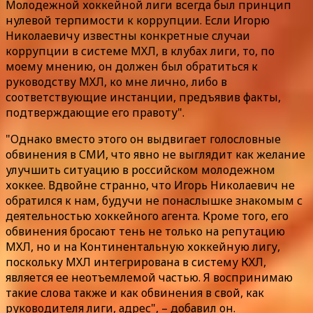
Молодежной хоккейной лиги всегда был принцип
нулевой терпимости к коррупции. Если Игорю
Николаевичу известны конкретные случаи
коррупции в системе МХЛ, в клубах лиги, то, по
моему мнению, он должен был обратиться к
руководству МХЛ, ко мне лично, либо в
соответствующие инстанции, предъявив факты,
подтверждающие его правоту".
"Однако вместо этого он выдвигает голословные
обвинения в СМИ, что явно не выглядит как желание
улучшить ситуацию в российском молодежном
хоккее. Вдвойне странно, что Игорь Николаевич не
обратился к нам, будучи не понаслышке знакомым с
деятельностью хоккейного агента. Кроме того, его
обвинения бросают тень не только на репутацию
МХЛ, но и на Континентальную хоккейную лигу,
поскольку МХЛ интегрирована в систему КХЛ,
является ее неотъемлемой частью. Я воспринимаю
такие слова также и как обвинения в свой, как
руководителя лиги, адрес", – добавил он.