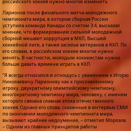
российского хоккея нужно многое изменить
Ларионов после финального матча молодежного
чемпионата мира, в котором сборная России
уступила команде Канады со счетом 3:4, высказал
мнение, что формированию сильной молодежной
сборной мешают коррупция в МХЛ, Высшей
хоккейной лиге, а также засилье ветеранов в КХЛ. По
его словам, в российском хоккее многое нужно
менять. В частности, молодым хоккеистам нужно
больше давать времени играть в КХЛ.
"Я всегда относился и отношусь с уважением к Игорю
Николаевичу Ларионову как к прославленному
игроку, двукратному олимпийскому чемпиону,
многократному чемпиону мира, человеку, с именем
которого связана славная эпоха отечественного
хоккея. Однако его слова, сказанные в интервью СМИ
по окончании молодежного чемпионата мира,
вызывают крайнее недоумение, – отметил Морозов.
– Одним из главных принципов работы