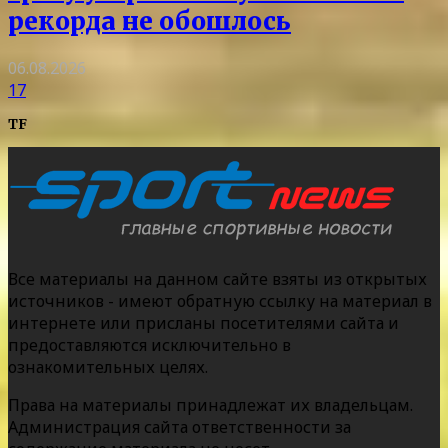
рекорда не обошлось
06.08.2026
17
TF
Все материалы на данном сайте взяты из открытых
источников - имеют обратную ссылку на материал в
интернете или присланы посетителями сайта и
предоставляются исключительно в
ознакомительных целях.
Права на материалы принадлежат их владельцам.
Администрация сайта ответственности за