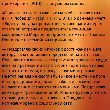
премьер‑лиге (РПЛ) в следующем сезоне.
«Сочи» по итогам стыковых матчей за право играть
в РПЛ победил «Пари НН» (1:2, 3:1). По данным «Матч
ТВ», в субботу на предматчевом совещании перед
ответной встречей представитель сочинцев
сообщил, что Морено не приехал на матч в Нижнем
Новгороде по семейным причинам.
— Поздравляю своих игроков с достижением цели,
которую мы поставили перед собой на этот сезон.
Повышение в классе — это результат упорного труда
всех на протяжении всего сезона. Горд тем, что был
частью этого пути, и горжусь своими игроками.
На этот раз мы не смогли быть «все вместе» на поле
и на праздновании, но моя любовь и восхищение
на расстоянии остаются неизменными. Поздравляю
команду и тренерский штаб. Иногда футбол учит нас
с помощью молчаливых жестов. Продолжаем, —
написал Морено в социальной сети.