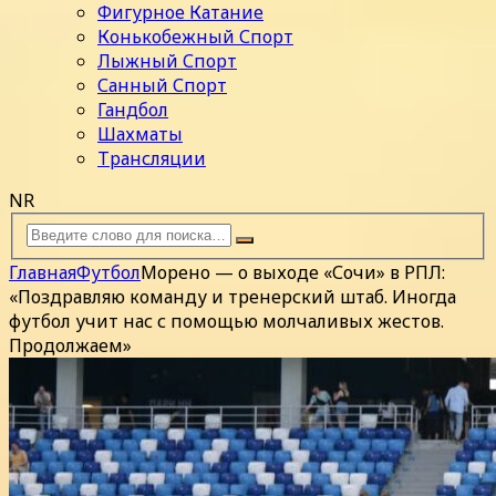
Фигурное Катание
Конькобежный Спорт
Лыжный Спорт
Санный Спорт
Гандбол
Шахматы
Трансляции
NR
Главная
Футбол
Морено — о выходе «Сочи» в РПЛ:
«Поздравляю команду и тренерский штаб. Иногда
футбол учит нас с помощью молчаливых жестов.
Продолжаем»