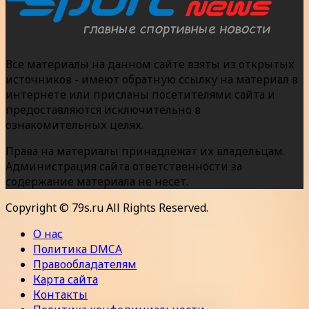
Все материалы на данном сайте взяты из открытых
источников - имеют обратную ссылку на материал в
интернете или присланы посетителями сайта и
предоставляются исключительно в
ознакомительных целях.
Права на материалы принадлежат их владельцам.
Администрация сайта ответственности за
содержание материала не несет.
Copyright © 79s.ru All Rights Reserved.
О нас
Политика DMCA
Правообладателям
Карта сайта
Контакты