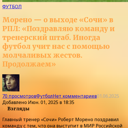
ФУТБОЛ
Морено — о выходе «Сочи» в
РПЛ: «Поздравляю команду и
тренерский штаб. Иногда
футбол учит нас с помощью
молчаливых жестов.
Продолжаем»
70 просмотров
Футбол
Нет комментариев
01.06.2025
Добавлено
Июн. 01, 2025 в 18:35
70
Взгляды
Главный тренер «Сочи» Роберт Морено поздравил
команду с тем, что она выступит в МИР Российской