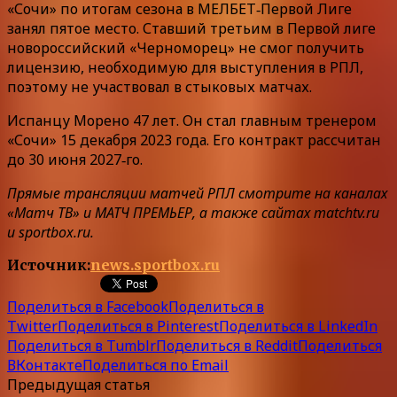
«Сочи» по итогам сезона в МЕЛБЕТ‑Первой Лиге
занял пятое место. Ставший третьим в Первой лиге
новороссийский «Черноморец» не смог получить
лицензию, необходимую для выступления в РПЛ,
поэтому не участвовал в стыковых матчах.
Испанцу Морено 47 лет. Он стал главным тренером
«Сочи» 15 декабря 2023 года. Его контракт рассчитан
до 30 июня 2027‑го.
Прямые трансляции матчей РПЛ смотрите на каналах
«Матч ТВ» и МАТЧ ПРЕМЬЕР, а также сайтах matchtv.ru
и sportbox.ru.
Источник:
news.sportbox.ru
Поделиться в Facebook
Поделиться в
Twitter
Поделиться в Pinterest
Поделиться в LinkedIn
Поделиться в Tumblr
Поделиться в Reddit
Поделиться
ВКонтакте
Поделиться по Email
Предыдущая статья