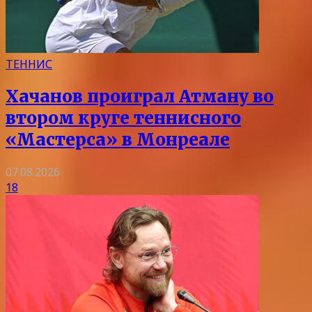
ТЕННИС
Хачанов проиграл Атману во
втором круге теннисного
«Мастерса» в Монреале
07.08.2026
18