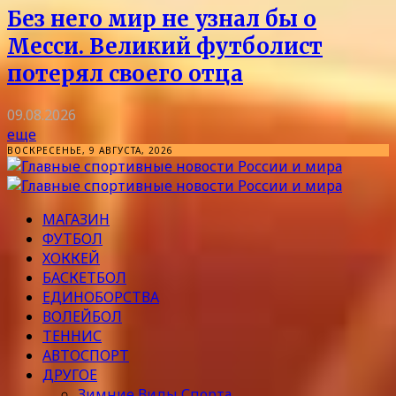
Без него мир не узнал бы о
Месси. Великий футболист
потерял своего отца
09.08.2026
еще
ВОСКРЕСЕНЬЕ, 9 АВГУСТА, 2026
МАГАЗИН
ФУТБОЛ
ХОККЕЙ
БАСКЕТБОЛ
ЕДИНОБОРСТВА
ВОЛЕЙБОЛ
ТЕННИС
АВТОСПОРТ
ДРУГОЕ
Зимние Виды Спорта