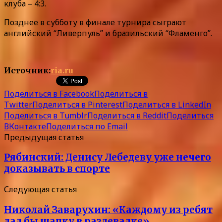
клуба – 4:3.
Позднее в субботу в финале турнира сыграют
английский “Ливерпуль” и бразильский “Фламенго”.
Источник:
ria.ru
Поделиться в Facebook
Поделиться в
Twitter
Поделиться в Pinterest
Поделиться в LinkedIn
Поделиться в Tumblr
Поделиться в Reddit
Поделиться
ВКонтакте
Поделиться по Email
Предыдущая статья
Рябинский: Денису Лебедеву уже нечего
доказывать в спорте
Следующая статья
Николай Заварухин: «Каждому из ребят
дал бы шапку в раздевалке»