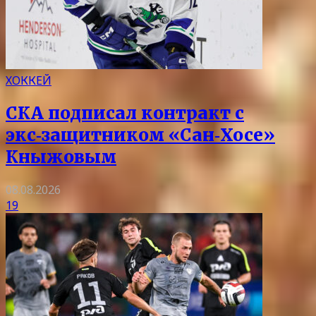
ХОККЕЙ
СКА подписал контракт с
экс‑защитником «Сан‑Хосе»
Кныжовым
08.08.2026
19