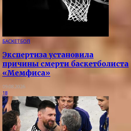
БАСКЕТБОЛ
Экспертиза установила
причины смерти баскетболиста
«Мемфиса»
09.08.2026
18