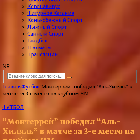
Коронавирус
Фигурное Катание
Конькобежный Спорт
Лыжный Спорт
Санный Спорт
Гандбол
Шахматы
Трансляции
NR
Главная
Футбол
“Монтеррей” победил “Аль-Хиляль” в
матче за 3-е место на клубном ЧМ
ФУТБОЛ
“Монтеррей” победил “Аль-
Хиляль” в матче за 3-е место на