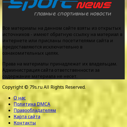
Все материалы на данном сайте взяты из открытых
источников - имеют обратную ссылку на материал в
интернете или присланы посетителями сайта и
предоставляются исключительно в
ознакомительных целях.
Права на материалы принадлежат их владельцам.
Администрация сайта ответственности за
содержание материала не несет.
Copyright © 79s.ru All Rights Reserved.
О нас
Политика DMCA
Правообладателям
Карта сайта
Контакты