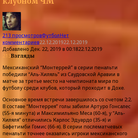
клубном ЧМ
213 просмотров
Футбол
Нет
комментариев
22.12.2019
22.12.2019
Добавлено
Дек. 22, 2019 в 00:18
22.12.2019
213
Взгляды
Мексиканский “Монтеррей” в серии пенальти
победили “Аль-Хиляль” из Саудовской Аравии в
матче за третье место на чемпионата мира по
футболу среди клубов, который проходит в Дохе.
Основное время встречи завершилось со счетом 2:2.
В составе “Монтеррея” голы забили Артуро Гонсалес
(55-я минута) и Максимильяно Меса (60-я), у “Аль-
Хиляля” отличились Карлос Эдуардо (35-я) и
Бафетимби Гомис (66-я). В серии послематчевых
пенальти точнее оказались игроки мексиканского