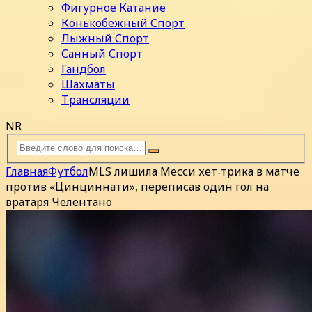
Фигурное Катание
Конькобежный Спорт
Лыжный Спорт
Санный Спорт
Гандбол
Шахматы
Трансляции
NR
Главная
Футбол
MLS лишила Месси хет‑трика в матче
против «Цинциннати», переписав один гол на
вратаря Челентано