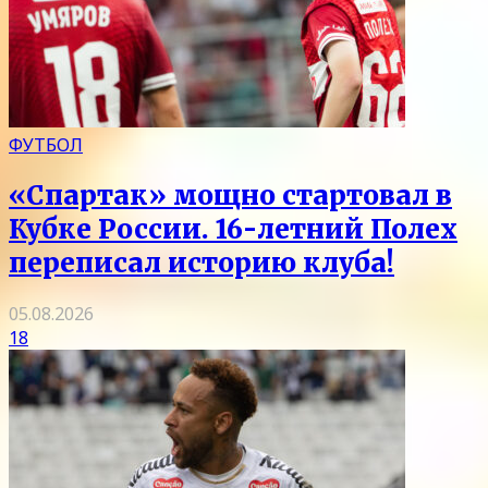
ФУТБОЛ
«Спартак» мощно стартовал в
Кубке России. 16-летний Полех
переписал историю клуба!
05.08.2026
18