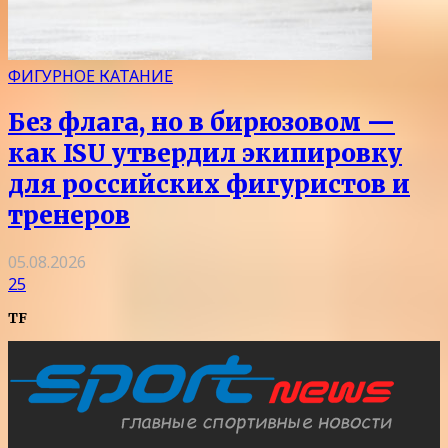
ФИГУРНОЕ КАТАНИЕ
Без флага, но в бирюзовом —
как ISU утвердил экипировку
для российских фигуристов и
тренеров
05.08.2026
25
TF