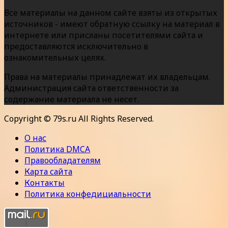
Все материалы на данном сайте взяты из открытых
источников - имеют обратную ссылку на материал в
интернете или присланы посетителями сайта и
предоставляются исключительно в
ознакомительных целях.
Права на материалы принадлежат их владельцам.
Администрация сайта ответственности за
содержание материала не несет.
Copyright © 79s.ru All Rights Reserved.
О нас
Политика DMCA
Правообладателям
Карта сайта
Контакты
Политика конфедициальности