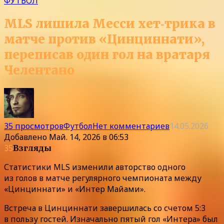
ФУТБОЛ
MLS лишила Месси хет‑трика в
матче против «Цинциннати»,
переписав один гол на вратаря
Челентано
35 просмотров
Футбол
Нет комментариев
14.05.2026
Добавлено
Май. 14, 2026 в 06:53
35
Взгляды
Статистики MLS изменили авторство одного
из голов в матче регулярного чемпионата между
«Цинциннати» и «Интер Майами».
Встреча в Цинциннати завершилась со счетом 5:3
в пользу гостей. Изначально пятый гол «Интера» был