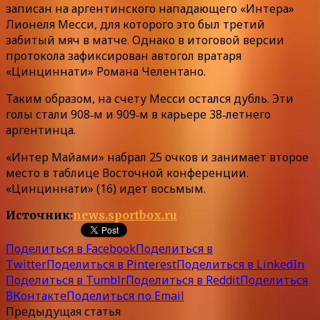
записан на аргентинского нападающего «Интера»
Лионеля Месси, для которого это был третий
забитый мяч в матче. Однако в итоговой версии
протокола зафиксирован автогол вратаря
«Цинциннати» Романа Челентано.
Таким образом, на счету Месси остался дубль. Эти
голы стали 908‑м и 909‑м в карьере 38‑летнего
аргентинца.
«Интер Майами» набрал 25 очков и занимает второе
место в таблице Восточной конференции.
«Цинциннати» (16) идет восьмым.
Источник:
news.sportbox.ru
Поделиться в Facebook
Поделиться в
Twitter
Поделиться в Pinterest
Поделиться в LinkedIn
Поделиться в Tumblr
Поделиться в Reddit
Поделиться
ВКонтакте
Поделиться по Email
Предыдущая статья