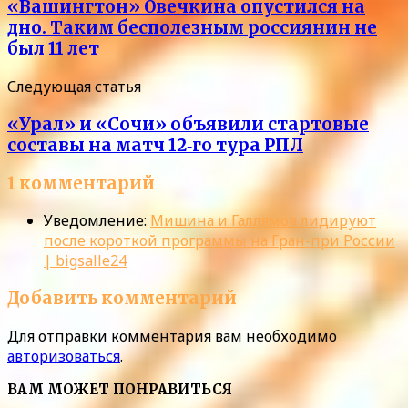
«Вашингтон» Овечкина опустился на
дно. Таким бесполезным россиянин не
был 11 лет
Следующая статья
«Урал» и «Сочи» объявили стартовые
составы на матч 12‑го тура РПЛ
1 комментарий
Уведомление:
Мишина и Галлямов лидируют
после короткой программы на Гран-при России
| bigsalle24
Добавить комментарий
Для отправки комментария вам необходимо
авторизоваться
.
ВАМ МОЖЕТ ПОНРАВИТЬСЯ