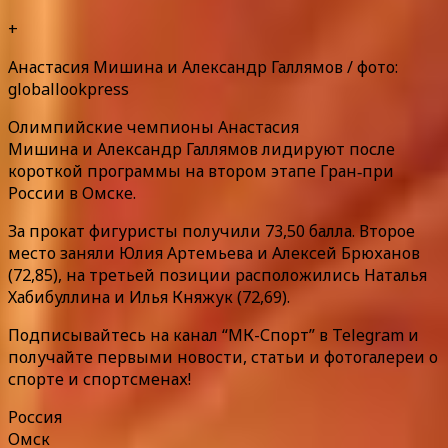
+
Анастасия Мишина и Александр Галлямов / фото:
globallookpress
Олимпийские чемпионы Анастасия
Мишина и Александр Галлямов лидируют после
короткой программы на втором этапе Гран‑при
России в Омске.
За прокат фигуристы получили 73,50 балла. Второе
место заняли Юлия Артемьева и Алексей Брюханов
(72,85), на третьей позиции расположились Наталья
Хабибуллина и Илья Княжук (72,69).
Подписывайтесь на канал “МК-Спорт” в Telegram и
получайте первыми новости, статьи и фотогалереи о
спорте и спортсменах!
Россия
Омск