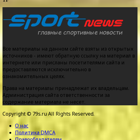
Все материалы на данном сайте взяты из открытых
источников - имеют обратную ссылку на материал в
интернете или присланы посетителями сайта и
предоставляются исключительно в
ознакомительных целях.
Права на материалы принадлежат их владельцам.
Администрация сайта ответственности за
содержание материала не несет.
Copyright © 79s.ru All Rights Reserved.
О нас
Политика DMCA
Правообладателям