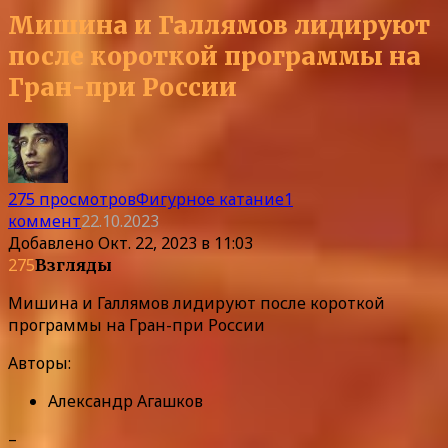
Мишина и Галлямов лидируют
после короткой программы на
Гран-при России
275 просмотров
Фигурное катание
1
коммент
22.10.2023
Добавлено
Окт. 22, 2023 в 11:03
275
Взгляды
Мишина и Галлямов лидируют после короткой
программы на Гран-при России
Авторы:
Александр Агашков
–