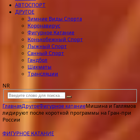
АВТОСПОРТ
ДРУГОЕ
Зимние Виды Спорта
Коронавирус
Фигурное Катание
Конькобежный Спорт
Лыжный Спорт
Санный Спорт
Гандбол
Шахматы
Трансляции
NR
Главная
Другое
Фигурное катание
Мишина и Галлямов
лидируют после короткой программы на Гран-при
России
ФИГУРНОЕ КАТАНИЕ