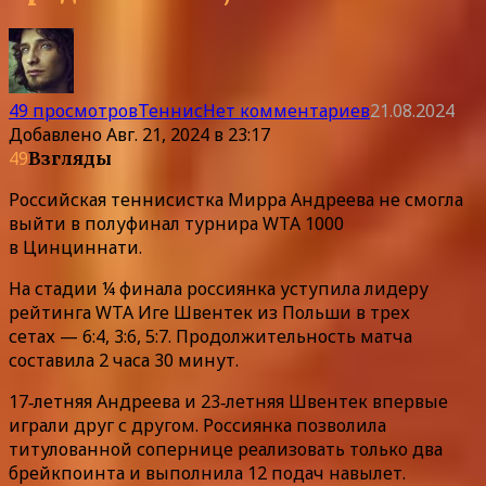
49 просмотров
Теннис
Нет комментариев
21.08.2024
Добавлено
Авг. 21, 2024 в 23:17
49
Взгляды
Российская теннисистка Мирра Андреева не смогла
выйти в полуфинал турнира WTA 1000
в Цинциннати.
На стадии ¼ финала россиянка уступила лидеру
рейтинга WTA Иге Швентек из Польши в трех
сетах — 6:4, 3:6, 5:7. Продолжительность матча
составила 2 часа 30 минут.
17‑летняя Андреева и 23‑летняя Швентек впервые
играли друг с другом. Россиянка позволила
титулованной сопернице реализовать только два
брейкпоинта и выполнила 12 подач навылет.