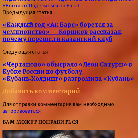
ВКонтакте
Поделиться по Email
Предыдущая статья
«Каждый год «Ак Барс» борется за
чемпионство» — Коршков рассказал,
почему перешел в казанский клуб
Следующая статья
«Чертаново» обыграло «Леон Сатурн» в
Кубке России по футболу,
«Кубань‑Холдинг» разгромила «Кубань»
Добавить комментарий
Для отправки комментария вам необходимо
авторизоваться
.
ВАМ МОЖЕТ ПОНРАВИТЬСЯ