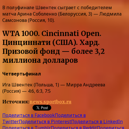
В полуфинале Швентек сыграет с победителем
матча Арина Соболенко (Белоруссия, 3) — Людмила
Самсонова (Россия, 10).
WTA 1000. Cincinnati Open.
Цинциннати (США). Хард.
Призовой фонд — более 3,2
миллиона долларов
Четвертьфинал
Ига Швентек (Польша, 1) — Мирра Андреева
(Россия) — 4:6, 6:3, 7:5
Источник:
news.sportbox.ru
Поделиться в Facebook
Поделиться в
Twitter
Поделиться в Pinterest
Поделиться в LinkedIn
Поделиться в Tumblr
Поделиться в Reddit
Поделиться