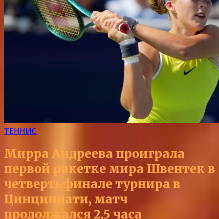
ТЕННИС
Мирра Андреева проиграла
первой ракетке мира Швентек в
четвертьфинале турнира в
Цинциннати, матч
продолжался 2,5 часа