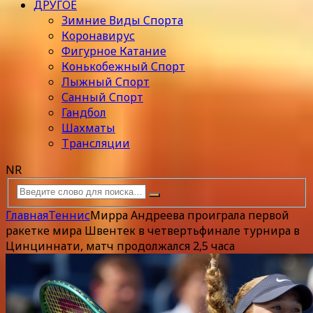
ДРУГОЕ
Зимние Виды Спорта
Коронавирус
Фигурное Катание
Конькобежный Спорт
Лыжный Спорт
Санный Спорт
Гандбол
Шахматы
Трансляции
NR
Главная
Теннис
Мирра Андреева проиграла первой
ракетке мира Швентек в четвертьфинале турнира в
Цинциннати, матч продолжался 2,5 часа