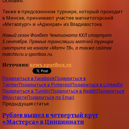
Основин.
Также в предсезонном турнире, который проходит
в Минске, принимают участие магнитогорский
«Металлург» и «Адмирал» из Владивостока.
Новый сезон Фонбет Чемпионата КХЛ стартует
5 сентября. Прямые трансляции матчей турнира
смотрите на канале «Матч ТВ», а также сайтах
matchtv.ru и sportbox.ru.
Источник:
news.sportbox.ru
Поделиться в Facebook
Поделиться в
Twitter
Поделиться в Pinterest
Поделиться в LinkedIn
Поделиться в Tumblr
Поделиться в Reddit
Поделиться
ВКонтакте
Поделиться по Email
Предыдущая статья
Рублев вышел в четвертый круг
«Мастерса» в Цинциннати