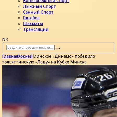
Конькобежный Спорт
Лыжный Спорт
Санный Спорт
Гандбол
Шахматы
Трансляции
NR
Главная
Хоккей
Минское «Динамо» победило
тольяттинскую «Ладу» на Кубке Минска