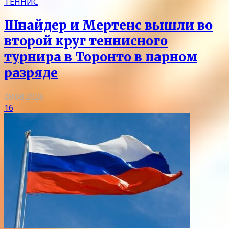
ТЕННИС
Шнайдер и Мертенс вышли во
второй круг теннисного
турнира в Торонто в парном
разряде
08.08.2026
16