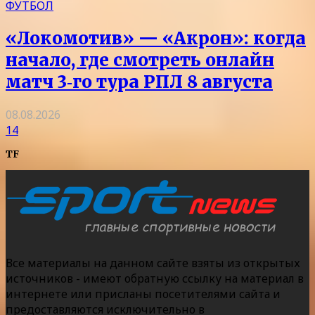
ФУТБОЛ
«Локомотив» — «Акрон»: когда
начало, где смотреть онлайн
матч 3‑го тура РПЛ 8 августа
08.08.2026
14
TF
Все материалы на данном сайте взяты из открытых
источников - имеют обратную ссылку на материал в
интернете или присланы посетителями сайта и
предоставляются исключительно в