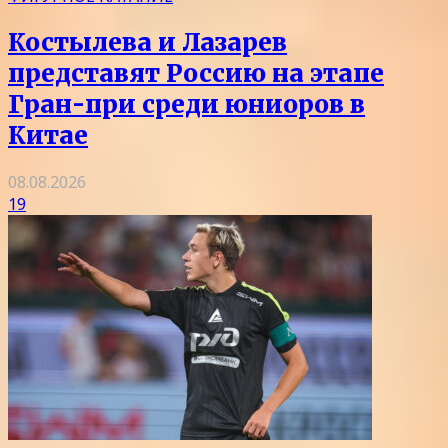
Костылева и Лазарев
представят Россию на этапе
Гран-при среди юниоров в
Китае
08.08.2026
19