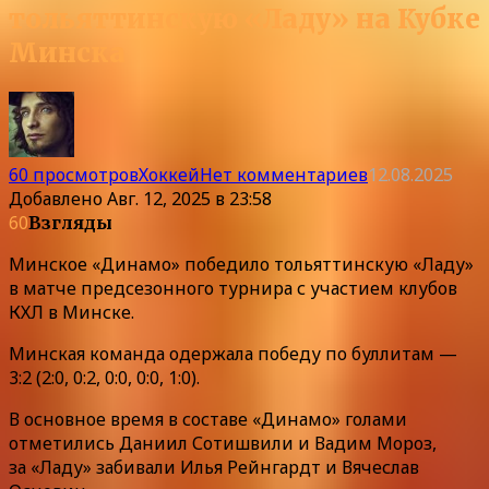
тольяттинскую «Ладу» на Кубке
Минска
60 просмотров
Хоккей
Нет комментариев
12.08.2025
Добавлено
Авг. 12, 2025 в 23:58
60
Взгляды
Минское «Динамо» победило тольяттинскую «Ладу»
в матче предсезонного турнира с участием клубов
КХЛ в Минске.
Минская команда одержала победу по буллитам —
3:2 (2:0, 0:2, 0:0, 0:0, 1:0).
В основное время в составе «Динамо» голами
отметились Даниил Сотишвили и Вадим Мороз,
за «Ладу» забивали Илья Рейнгардт и Вячеслав