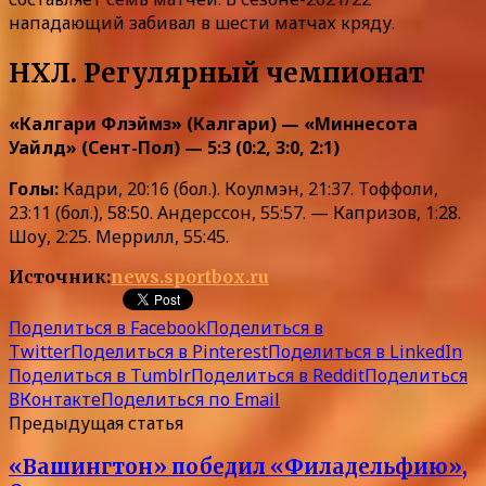
нападающий забивал в шести матчах кряду.
НХЛ. Регулярный чемпионат
«Калгари Флэймз» (Калгари) — «Миннесота
Уайлд» (Сент-Пол) — 5:3 (0:2, 3:0, 2:1)
Голы:
Кадри, 20:16 (бол.). Коулмэн, 21:37. Тоффоли,
23:11 (бол.), 58:50. Андерссон, 55:57. — Капризов, 1:28.
Шоу, 2:25. Меррилл, 55:45.
Источник:
news.sportbox.ru
Поделиться в Facebook
Поделиться в
Twitter
Поделиться в Pinterest
Поделиться в LinkedIn
Поделиться в Tumblr
Поделиться в Reddit
Поделиться
ВКонтакте
Поделиться по Email
Предыдущая статья
«Вашингтон» победил «Филадельфию»,