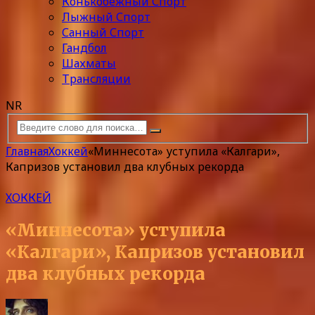
Конькобежный Спорт
Лыжный Спорт
Санный Спорт
Гандбол
Шахматы
Трансляции
NR
Главная
Хоккей
«Миннесота» уступила «Калгари»,
Капризов установил два клубных рекорда
ХОККЕЙ
«Миннесота» уступила
«Калгари», Капризов установил
два клубных рекорда