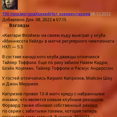
190 просмотров
Хоккей
Нет комментариев
08.12.2022
Добавлено
Дек. 08, 2022 в 07:15
190
Взгляды
«Калгари Флэймз» на своем льду выиграл у клуба
«Миннесота Уайлд» в матче регулярного чемпионата
НХЛ — 5:3.
В составе канадского клуба дважды отличился
Тайлер Тоффоли. Еще по разу забили Назем Кадри,
Блэйк Коулман, Тайлер Тоффоли и Расмус Андерссон.
У гостей отличились Кирилл Капризов, Мэйсон Шоу
и Джон Меррилл.
Капризов провел 13-й матч кряду с набранными
очками, что является новым клубным рекордом.
Форвард также обновил собственный рекорд
по серии с забитыми голами, которая теперь
составляет семь матчей. В сезоне-2021/22