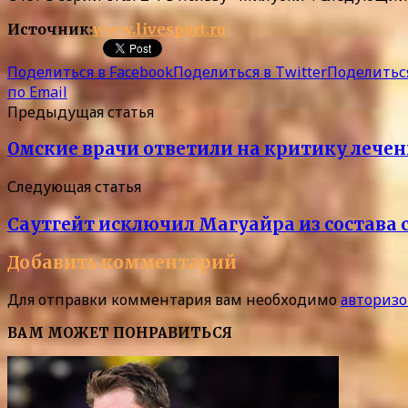
Источник:
www.livesport.ru
Поделиться в Facebook
Поделиться в Twitter
Поделиться
по Email
Предыдущая статья
Омские врачи ответили на критику лече
Следующая статья
Саутгейт исключил Магуайра из состава 
Добавить комментарий
Для отправки комментария вам необходимо
авторизо
ВАМ МОЖЕТ ПОНРАВИТЬСЯ