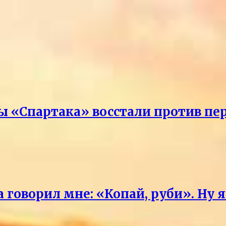
ы «Спартака» восстали против пе
говорил мне: «Копай, руби». Ну 