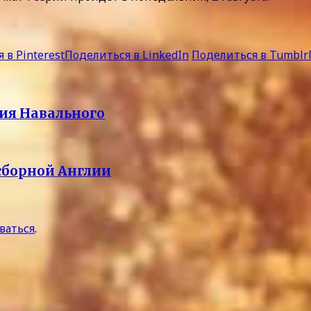
 в Pinterest
Поделиться в LinkedIn
Поделиться в Tumblr
ния Навального
сборной Англии
ваться
.