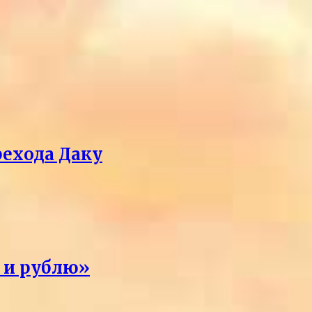
рехода Даку
я и рублю»