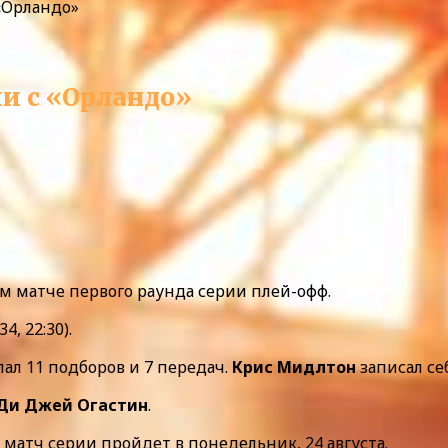
«Орландо»
и с «Орландо»
м матче первого раунда серии плей-офф.
4, 22:30).
лал 11 подборов и 7 передач.
Крис Мидлтон
записал себ
Ди Джей Огастин
.
 матч серии пройдет в понедельник, 24 августа.