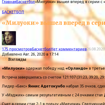
Главная
Баскетбол
«Милуоки» вышел вперед в серии с 
БАСКЕТБОЛ
«Милуоки» вышел вперед в сери
175 просмотров
Баскетбол
Нет комментариев
26.08.2020
Добавлено
Авг. 26, 2020 в 17:14
175
Взгляды
«Милуоки»
одержал победу над
«Орландо»
в третье
Встреча завершилась со счетом 121:107 (31:23, 39:20, 29:3
Лидер «Бакс»
Яннис Адетокунбо
набрал 35 очков, сде
У «Мэджик» самым результативным с 24 очками стал
Счет в серии стал 2-1 в пользу «Милуоки». Следующий