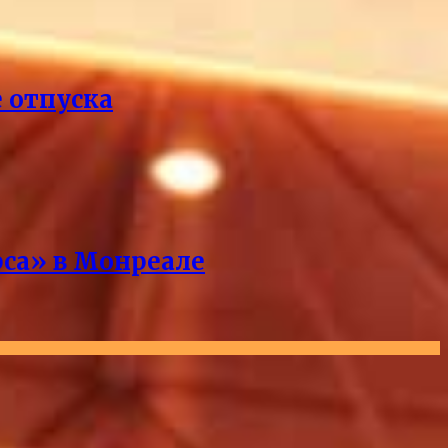
е отпуска
рса» в Монреале