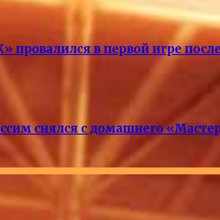
» провалился в первой игре посл
ссим снялся с домашнего «Масте