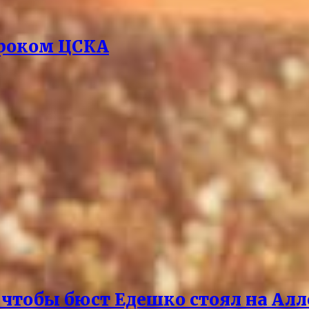
гроком ЦСКА
чтобы бюст Едешко стоял на Алл