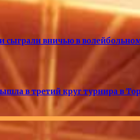
и сыграли вничью в волейбольно
ышла в третий круг турнира в То