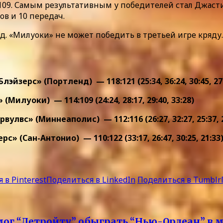
:109. Самым результативным у победителей стал Джаст
ов и 10 передач.
д. «Милуоки» не может победить в третьей игре кряду
ерс» (Портленд) — 118:121 (25:34, 36:24, 30:45, 27
луоки) — 114:109 (24:24, 28:17, 29:40, 33:28)
вс» (Миннеаполис) — 112:116 (26:27, 32:27, 25:37, 2
(Сан-Антонио) — 110:122 (33:17, 26:47, 30:25, 21:33
 в Pinterest
Поделиться в LinkedIn
Поделиться в Tumblr
ог “Детройту” обыграть “Нью-Орлеан” в 