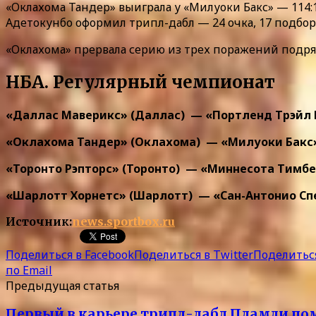
«Оклахома Тандер» выиграла у «Милуоки Бакс» — 114
Адетокунбо оформил трипл-дабл — 24 очка, 17 подбор
«Оклахома» прервала серию из трех поражений подря
НБА. Регулярный чемпионат
«Даллас Маверикс» (Даллас) — «Портленд Трэйл Блэйз
«Оклахома Тандер» (Оклахома) — «Милуоки Бакс» (Ми
«Торонто Рэпторс» (Торонто) — «Миннесота Тимбервул
«Шарлотт Хорнетс» (Шарлотт) — «Сан-Антонио Сперс» 
Источник:
news.sportbox.ru
Поделиться в Facebook
Поделиться в Twitter
Поделиться
по Email
Предыдущая статья
Первый в карьере трипл-дабл Пламли пом