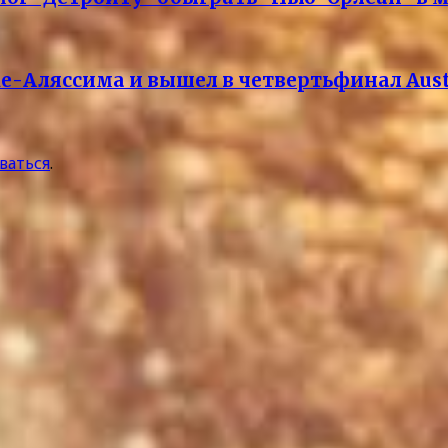
е-Аляссима и вышел в четвертьфинал Aust
ваться
.