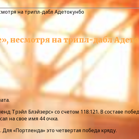
смотря на трипл-дабл Адетокунбо
, несмотря на трипл-дабл Адет
ата.
енд Трэйл Блэйзерс» со счетом 118:121. В составе по
ал на свое имя 44 очка.
 Для «Портленда» это четвертая победа кряду.