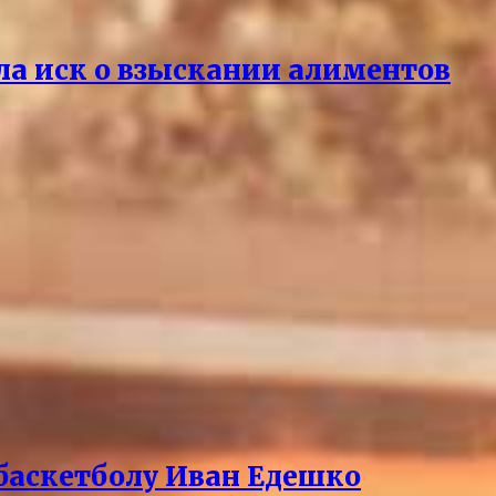
ла иск о взыскании алиментов
баскетболу Иван Едешко