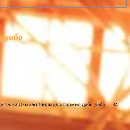
окунбо
бедителей Дамиан Лиллард оформил дабл-дабл — 34