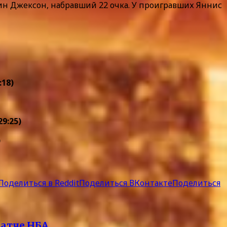
ин Джексон, набравший 22 очка. У проигравших Яннис
.
:18)
9:25)
)
Поделиться в Reddit
Поделиться ВКонтакте
Поделиться
матче НБА