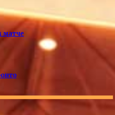
м матче
ронто