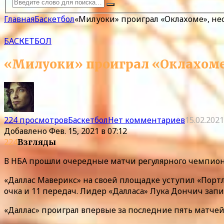
Главная
Баскетбол
«Милуоки» проиграл «Оклахоме», не
БАСКЕТБОЛ
«Милуоки» проиграл «Оклахоме»
224 просмотров
Баскетбол
Нет комментариев
15.02.2021
Добавлено
Фев. 15, 2021 в 07:12
224
Взгляды
В НБА прошли очередные матчи регулярного чемпион
«Даллас Маверикс» на своей площадке уступил «Портл
очка и 11 передач. Лидер «Далласа» Лука Дончич запис
«Даллас» проиграл впервые за последние пять матчей.