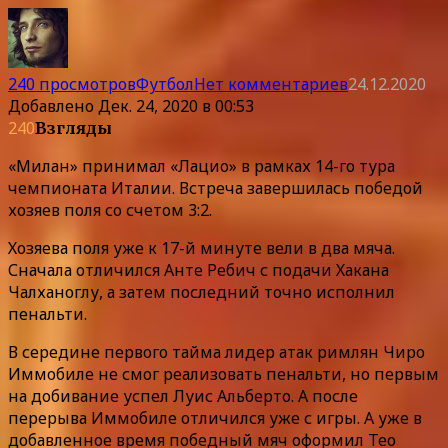
240 просмотров
Футбол
Нет комментариев
24.12.2020
Добавлено
Дек. 24, 2020 в 00:53
240
Взгляды
«Милан» принимал «Лацио» в рамках 14-го тура
чемпионата Италии. Встреча завершилась победой
хозяев поля со счетом 3:2.
Хозяева поля уже к 17-й минуте вели в два мяча.
Сначала отличился Анте Ребич с подачи Хакана
Чалханоглу, а затем последний точно исполнил
пенальти.
В середине первого тайма лидер атак римлян Чиро
Иммобиле не смог реализовать пенальти, но первым
на добивание успел Луис Альберто. А после
перерыва Иммобиле отличился уже с игры. А уже в
добавленное время победный мяч оформил Тео