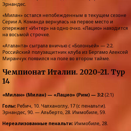
Эрнандес.
«Милан» остался непобежденным в текущем сезоне
Серии А. Команда вернулась на первое место и
опережает «Интер» на одно очко. «Лацио» находится
на восьмой строчке.
«Аталанта» сыграла вничью с «Болоньей» — 2:2.
Российский полузащитник клуба из Бергамо Алексей
Миранчук появился на поле во втором тайме.
Чемпионат Италии. 2020-21. Тур
14
«Милан» (Милан) — «Лацио» (Рим) — 3:2
(2:1)
Голы:
Ребич, 10. Чалханоглу, 17 (с пенальти).
Эрнандес, 90. — Альберто, 28. Иммобиле, 59.
Нереализованные пенальти:
Иммобиле, 28.