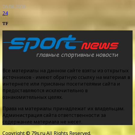
06.08.2026
24
TF
Все материалы на данном сайте взяты из открытых
источников - имеют обратную ссылку на материал в
интернете или присланы посетителями сайта и
предоставляются исключительно в
ознакомительных целях.
Права на материалы принадлежат их владельцам.
Администрация сайта ответственности за
содержание материала не несет.
Copyright © 79s.ru All Rights Reserved.