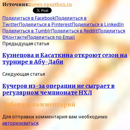
Источник:
news.sportbox.ru
Поделиться в Facebook
Поделиться в
Twitter
Поделиться в Pinterest
Поделиться в LinkedIn
Поделиться в Tumblr
Поделиться в Reddit
Поделиться
ВКонтакте
Поделиться по Email
Предыдущая статья
Кузнецова и Касаткина откроют сезон на
турнире в Абу-Даби
Следующая статья
Кучеров из-за операции не сыграет в
регулярном чемпионате НХЛ
Добавить комментарий
Для отправки комментария вам необходимо
авторизоваться
.