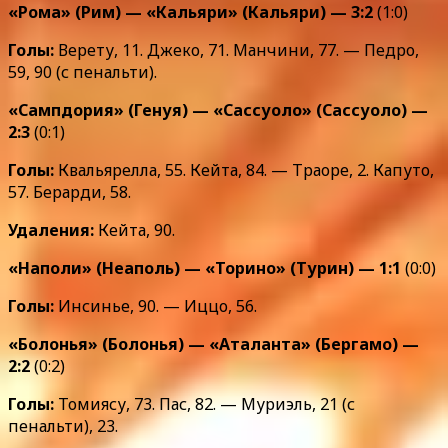
«Рома» (Рим) — «Кальяри» (Кальяри) — 3:2
(1:0)
Голы:
Верету, 11. Джеко, 71. Манчини, 77. — Педро,
59, 90 (с пенальти).
«Сампдория» (Генуя) — «Сассуоло» (Сассуоло) —
2:3
(0:1)
Голы:
Квальярелла, 55. Кейта, 84. — Траоре, 2. Капуто,
57. Берарди, 58.
Удаления:
Кейта, 90.
«Наполи» (Неаполь) — «Торино» (Турин) — 1:1
(0:0)
Голы:
Инсинье, 90. — Иццо, 56.
«Болонья» (Болонья) — «Аталанта» (Бергамо) —
2:2
(0:2)
Голы:
Томиясу, 73. Пас, 82. — Муриэль, 21 (с
пенальти), 23.