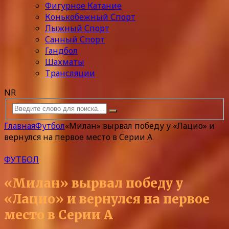
Фигурное Катание
Конькобежный Спорт
Лыжный Спорт
Санный Спорт
Гандбол
Шахматы
Трансляции
NR
Главная
Футбол
«Милан» вырвал победу у «Лацио» и
вернулся на первое место в Серии А
ФУТБОЛ
«Милан» вырвал победу у
«Лацио» и вернулся на первое
место в Серии А