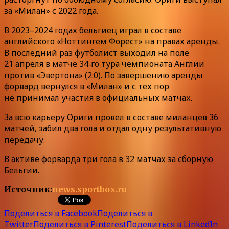
за «Милан» с 2022 года.
В 2023–2024 годах бельгиец играл в составе
английского «Ноттингем Форест» на правах аренды.
В последний раз футболист выходил на поле
21 апреля в матче 34‑го тура чемпионата Англии
против «Эвертона» (2:0). По завершению аренды
форвард вернулся в «Милан» и с тех пор
не принимал участия в официальных матчах.
За всю карьеру Ориги провел в составе миланцев 36
матчей, забил два гола и отдал одну результативную
передачу.
В активе форварда три гола в 32 матчах за сборную
Бельгии.
Источник:
news.sportbox.ru
Поделиться в Facebook
Поделиться в
Twitter
Поделиться в Pinterest
Поделиться в LinkedIn