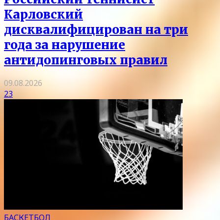
Карловский
дисквалифицирован на три
года за нарушение
антидопинговых правил
09.08.2026
23
БАСКЕТБОЛ