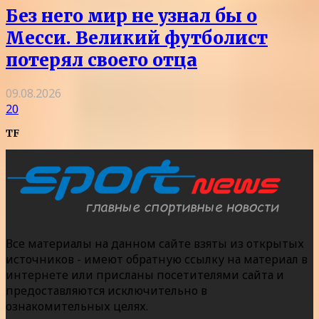
Без него мир не узнал бы о
Месси. Великий футболист
потерял своего отца
09.08.2026
20
TF
Все материалы на данном сайте взяты из открытых
источников - имеют обратную ссылку на материал в
интернете или присланы посетителями сайта и
предоставляются исключительно в
ознакомительных целях.