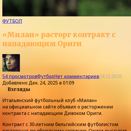
ФУТБОЛ
«Милан» расторг контракт с
нападающим Ориги
54 просмотров
Футбол
Нет комментариев
24.12.2025
Добавлено
Дек. 24, 2025 в 01:09
54
Взгляды
Итальянский футбольный клуб «Милан»
на официальном сайте объявил о расторжении
контракта с нападающим Дивоком Ориги.
Контракт с 30‑летним бельгийским футболистом
расторгнут по обоюдному согласию. Ориги выступал