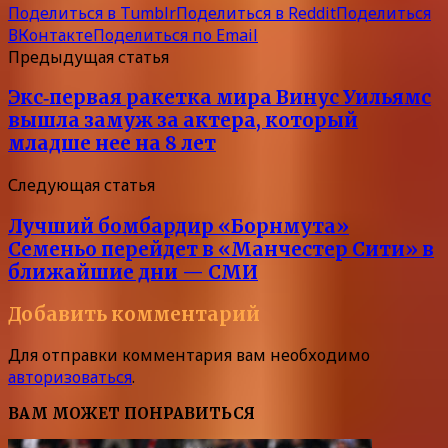
Поделиться в Tumblr
Поделиться в Reddit
Поделиться
ВКонтакте
Поделиться по Email
Предыдущая статья
Экс‑первая ракетка мира Винус Уильямс
вышла замуж за актера, который
младше нее на 8 лет
Следующая статья
Лучший бомбардир «Борнмута»
Семеньо перейдет в «Манчестер Сити» в
ближайшие дни — СМИ
Добавить комментарий
Для отправки комментария вам необходимо
авторизоваться
.
ВАМ МОЖЕТ ПОНРАВИТЬСЯ