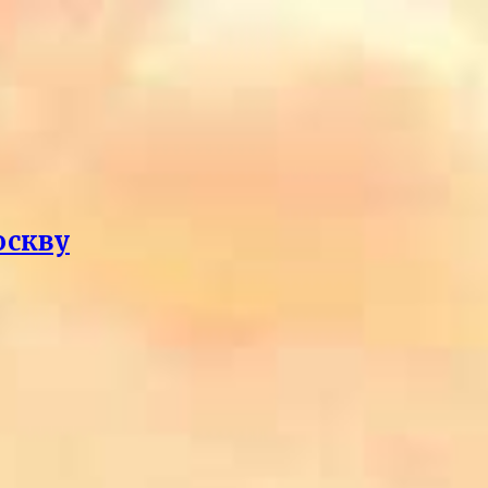
оскву