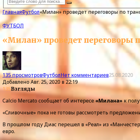
Главная
Футбол
«Милан» проведет переговоры по тран
ФУТБОЛ
«Милан» проведет переговоры п
135 просмотров
Футбол
Нет комментариев
25.08.2020
Добавлено
Авг. 25, 2020 в 22:19
135
Взгляды
Calcio Mercato сообщает об интересе
«Милана»
к пол
«Сливочные» пока не готовы рассмотреть предложение
В прошлом году Диас перешел в «Реал» из «Манчестер С
евро.