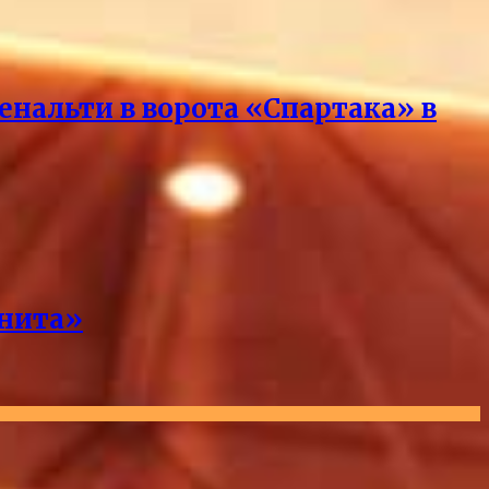
нальти в ворота «Спартака» в
енита»