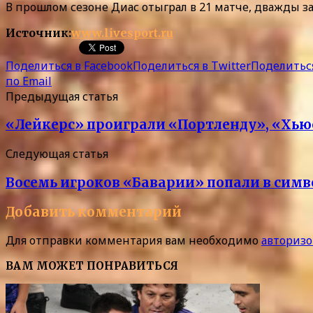
В прошлом сезоне Диас отыграл в 21 матче, дважды з
Источник:
www.livesport.ru
Поделиться в Facebook
Поделиться в Twitter
Поделиться
по Email
Предыдущая статья
«Лейкерс» проиграли «Портленду», «Хью
Следующая статья
Восемь игроков «Баварии» попали в симв
Добавить комментарий
Для отправки комментария вам необходимо
авторизо
ВАМ МОЖЕТ ПОНРАВИТЬСЯ