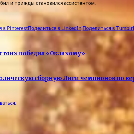
абил и трижды становился ассистентом.
 в Pinterest
Поделиться в LinkedIn
Поделиться в Tumblr
стон» победил «Оклахому»
олическую сборную Лиги чемпионов по ве
ваться
.