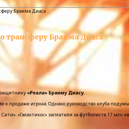
сферу Браима Диаса
о трансферу Браима Диаса
узащитнику
«Реала» Браиму Диасу
.
 о продаже игрока. Однако руководство клуба подумыв
ити». «Галактикос» заплатили за футболиста 17 млн евр