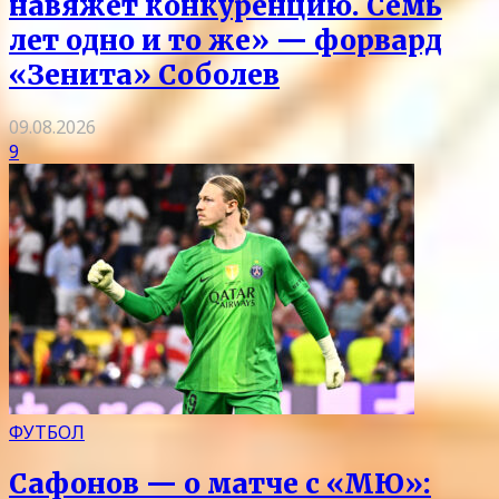
навяжет конкуренцию. Семь
лет одно и то же» — форвард
«Зенита» Соболев
09.08.2026
9
ФУТБОЛ
Сафонов — о матче с «МЮ»: