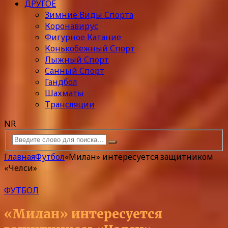
ДРУГОЕ
Зимние Виды Спорта
Коронавирус
Фигурное Катание
Конькобежный Спорт
Лыжный Спорт
Санный Спорт
Гандбол
Шахматы
Трансляции
NR
Главная
Футбол
«Милан» интересуется защитником
«Челси»
ФУТБОЛ
«Милан» интересуется