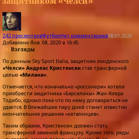
защитником «Челси»
242 просмотров
Футбол
Нет комментариев
08.01.2020
Добавлено
Янв. 08, 2020 в 16:45
242
Взгляды
По данным Sky Sport Italia, защитник лондонского
«Челси» Андреас Кристенсен
стал трансферной
целью
«Милана»
.
Отмечается, что изначально «россонери» хотели
приобрести защитника «Барселоны» Жан-Клера
Тодибо, однако пока что по нему договориться не
удается. В ближайшие пару дней станет известно
окончательное решение «каталонцев».
Таким образом, Кристенсен должен стать
трансферной заменой французу. Кроме того, ряды