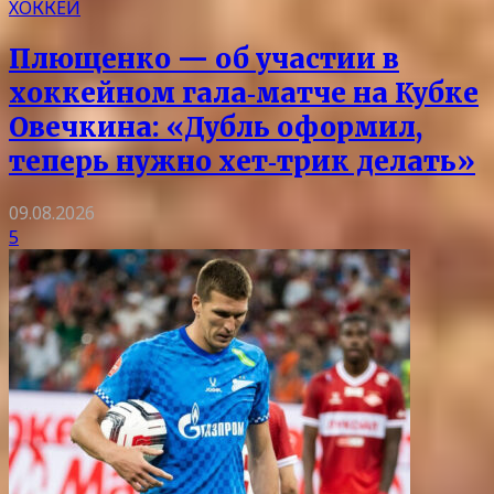
ХОККЕЙ
Плющенко — об участии в
хоккейном гала‑матче на Кубке
Овечкина: «Дубль оформил,
теперь нужно хет‑трик делать»
09.08.2026
5