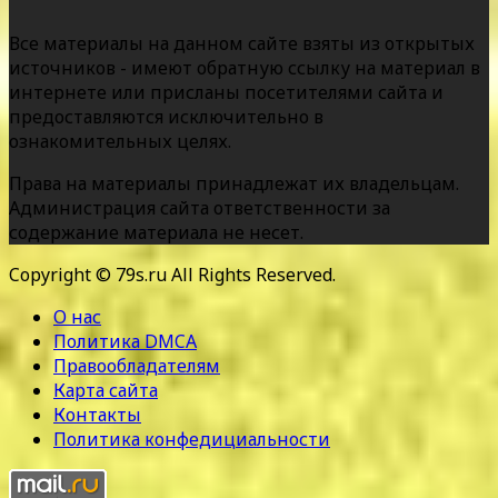
Все материалы на данном сайте взяты из открытых
источников - имеют обратную ссылку на материал в
интернете или присланы посетителями сайта и
предоставляются исключительно в
ознакомительных целях.
Права на материалы принадлежат их владельцам.
Администрация сайта ответственности за
содержание материала не несет.
Copyright © 79s.ru All Rights Reserved.
О нас
Политика DMCA
Правообладателям
Карта сайта
Контакты
Политика конфедициальности