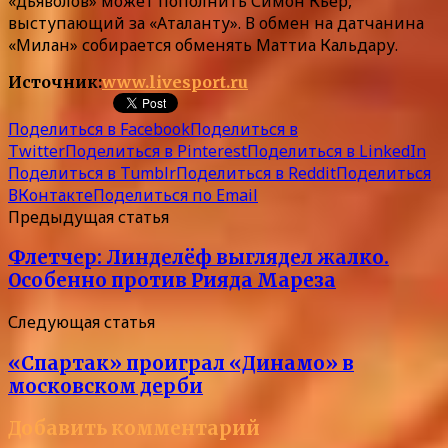
«дьяволов» может пополнить Симон Кьер,
выступающий за «Аталанту». В обмен на датчанина
«Милан» собирается обменять Маттиа Кальдару.
Источник:
www.livesport.ru
Поделиться в Facebook
Поделиться в
Twitter
Поделиться в Pinterest
Поделиться в LinkedIn
Поделиться в Tumblr
Поделиться в Reddit
Поделиться
ВКонтакте
Поделиться по Email
Предыдущая статья
Флетчер: Линделёф выглядел жалко.
Особенно против Рияда Мареза
Следующая статья
«Спартак» проиграл «Динамо» в
московском дерби
Добавить комментарий