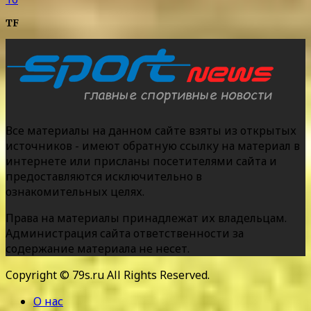
TF
Все материалы на данном сайте взяты из открытых
источников - имеют обратную ссылку на материал в
интернете или присланы посетителями сайта и
предоставляются исключительно в
ознакомительных целях.
Права на материалы принадлежат их владельцам.
Администрация сайта ответственности за
содержание материала не несет.
Copyright © 79s.ru All Rights Reserved.
О нас