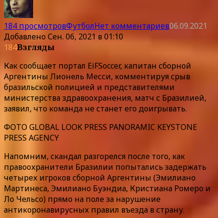
184 просмотров
Футбол
Нет комментариев
06.09.2021
Добавлено
Сен. 06, 2021 в 01:10
184
Взгляды
Как сообщает портал EiFSoccer, капитан сборной
Аргентины Лионель Месси, комментируя срыв
бразильской полицией и представителями
министерства здравоохранения, матч с Бразилией,
заявил, что команда не станет его доигрывать.
ФОТО GLOBAL LOOK PRESS PANORAMIC KEYSTONE
PRESS AGENCY
Напомним, скандал разгорелся после того, как
правоохранители Бразилии попытались задержать
четырех игроков сборной Аргентины (Эмилиано
Мартинеса, Эмилиано Буэндиа, Кристиана Ромеро и
Ло Чельсо) прямо на поле за нарушение
антикоронавирусных правил въезда в страну.