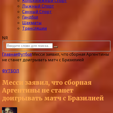
Конькобежный Спорт
Лыжный Спорт
Санный Спорт
Гандбол
Шахматы
Трансляции
NR
Главная
Футбол
Месси заявил, что сборная Аргентины
не станет доигрывать матч с Бразилией
ФУТБОЛ
Месси заявил, что сборная
Аргентины не станет
доигрывать матч с Бразилией