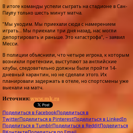
В итоге команды успели сыграть на стадионе в Сан-
Паулу только шесть минут матча.
"Мы уходим. Мы приехали сюда с намерением
играть… Мы приехали три дня назад, нас могли
депортировать и раньше. Это катастрофа", – заявил
Месси.
В полиции объяснили, что четыре игрока, к которым
возникли претензии, выступают за английские
клубы, следовательно должны были пройти 14-
дневный карантин, но не сделали этого. Их
планировали задержать в отеле, но спортсмены уже
выехали на матч.
Источник:
www.mk.ru
Поделиться в Facebook
Поделиться в
Twitter
Поделиться в Pinterest
Поделиться в LinkedIn
Поделиться в Tumblr
Поделиться в Reddit
Поделиться
ВКонтакте
Поделиться по Email