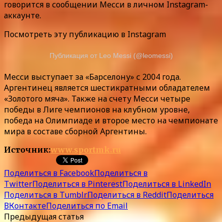
говорится в сообщении Месси в личном Instagram-
аккаунте.
Посмотреть эту публикацию в Instagram
Публикация от Leo Messi (@leomessi)
Месси выступает за «Барселону» с 2004 года.
Аргентинец является шестикратными обладателем
«Золотого мяча». Также на счету Месси четыре
победы в Лиге чемпионов на клубном уровне,
победа на Олимпиаде и второе место на чемпионате
мира в составе сборной Аргентины.
Источник:
www.sportmk.ru
Поделиться в Facebook
Поделиться в
Twitter
Поделиться в Pinterest
Поделиться в LinkedIn
Поделиться в Tumblr
Поделиться в Reddit
Поделиться
ВКонтакте
Поделиться по Email
Предыдущая статья