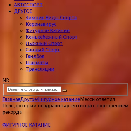
АВТОСПОРТ
ДРУГОЕ
Зимние Виды Спорта
Коронавирус
Фигурное Катание
Конькобежный Спорт
Лыжный Спорт
Санный Спорт
Гандбол
Шахматы
Трансляции
NR
Главная
Другое
Фигурное катание
Месси ответил
Пеле, который поздравил аргентинца с повторением
рекорда
ФИГУРНОЕ КАТАНИЕ