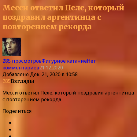
Месси ответил Пеле, который
поздравил аргентинца с
повторением рекорда
285 просмотров
Фигурное катание
Нет
комментариев
21.12.2020
Добавлено
Дек. 21, 2020 в 10:58
285
Взгляды
Месси ответил Пеле, который поздравил аргентинца
с повторением рекорда
Поделиться