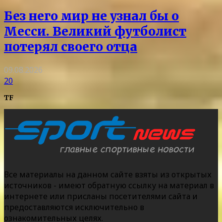
Без него мир не узнал бы о
Месси. Великий футболист
потерял своего отца
09.08.2026
20
TF
Все материалы на данном сайте взяты из открытых
источников - имеют обратную ссылку на материал в
интернете или присланы посетителями сайта и
предоставляются исключительно в
ознакомительных целях.