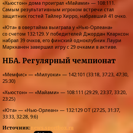
«Хьюстон» дома проиграл «Майами» — 108:111.
Самым результативным игроком встречи стал
защитник гостей Тайлер Хирро, набравший 41 очко.
«Юта» в овертайма выиграла у «Нью-Орлеана»
со счетом 132:129. У победителей Джордан Кларксон
набрал 39 очков, его финский одноклубник Лаури
Маркканен завершил игру с 29 очками в активе.
НБА. Регулярный чемпионат
«Мемфис» — «Милуоки» — 142:101 (33:18, 37:23, 47:30,
25:30)
«Хьюстон» — «Майами» — 108:111 (29:29, 23:37, 33:20,
23:25)
«Юта» — «Нью-Орлеан» — 132:129 OT (27:25, 31:37,
33:33, 32:28, 9:6)
Источник:
news.sportbox.ru