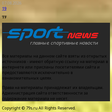
07.08.2026
19
TF
Все материалы на данном сайте взяты из открытых
источников - имеют обратную ссылку на материал в
интернете или присланы посетителями сайта и
предоставляются исключительно в
ознакомительных целях.
Права на материалы принадлежат их владельцам.
Администрация сайта ответственности за
содержание материала не несет.
Copyright © 79s.ru All Rights Reserved.