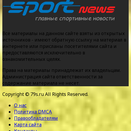
Все материалы на данном сайте взяты из открытых
источников - имеют обратную ссылку на материал в
интернете или присланы посетителями сайта и
предоставляются исключительно в
ознакомительных целях.
Права на материалы принадлежат их владельцам.
Администрация сайта ответственности за
содержание материала не несет.
Copyright © 79s.ru All Rights Reserved.
О нас
Политика DMCA
Правообладателям
Карта сайта