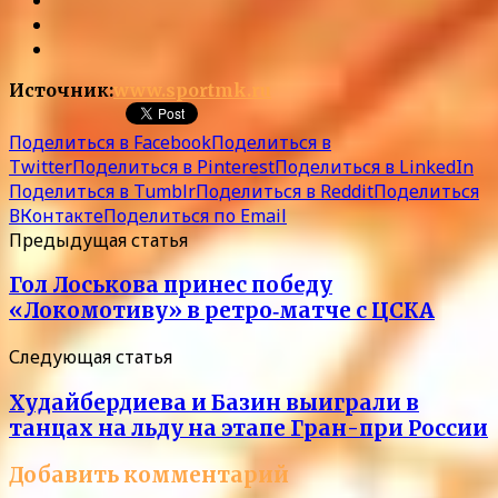
Источник:
www.sportmk.ru
Поделиться в Facebook
Поделиться в
Twitter
Поделиться в Pinterest
Поделиться в LinkedIn
Поделиться в Tumblr
Поделиться в Reddit
Поделиться
ВКонтакте
Поделиться по Email
Предыдущая статья
Гол Лоськова принес победу
«Локомотиву» в ретро‑матче с ЦСКА
Следующая статья
Худайбердиева и Базин выиграли в
танцах на льду на этапе Гран-при России
Добавить комментарий