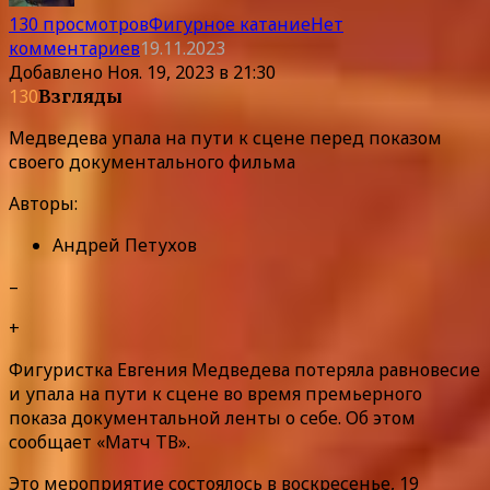
130 просмотров
Фигурное катание
Нет
комментариев
19.11.2023
Добавлено
Ноя. 19, 2023 в 21:30
130
Взгляды
Медведева упала на пути к сцене перед показом
своего документального фильма
Авторы:
Андрей Петухов
–
+
Фигуристка Евгения Медведева потеряла равновесие
и упала на пути к сцене во время премьерного
показа документальной ленты о себе. Об этом
сообщает «Матч ТВ».
Это мероприятие состоялось в воскресенье, 19