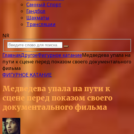
Санный Спорт
Гандбол
Шахматы
Трансляции
NR
Главная
Другое
Фигурное катание
Медведева упала на
пути к сцене перед показом своего документального
фильма
ФИГУРНОЕ КАТАНИЕ
Медведева упала на пути к
сцене перед показом своего
документального фильма