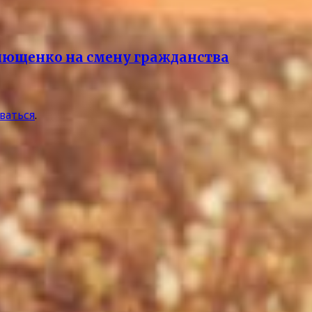
лющенко на смену гражданства
ваться
.