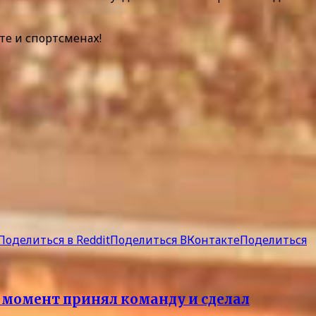
те и спортсменах!
Поделиться в Reddit
Поделиться ВКонтакте
Поделиться
й момент принял команду и сделал