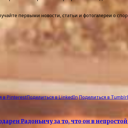
лучайте первыми новости, статьи и фотогалереи о спор
 в Pinterest
Поделиться в LinkedIn
Поделиться в Tumblr
дарен Радоньичу за то, что он в непросто