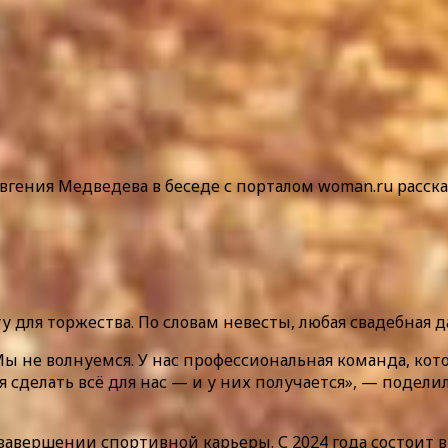
гения Медведева в беседе с порталом woman.ru расска
 для торжества. По словам невесты, любая свадебная да
ы не волнуемся. У нас профессиональная команда, кото
я сделать всё для нас — и у них получается», — поде
о завершении спортивной карьеры. С 2024 года состоит 