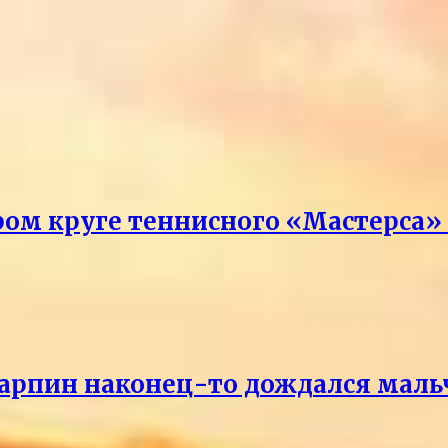
ром круге теннисного «Мастерса»
Карпин наконец-то дождался маль