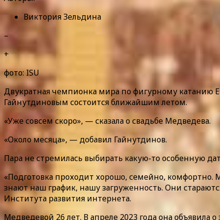
Виктория Зельдина
–
+
фото: ISU
Двукратная чемпионка мира по фигурному катанию Ев
Гайнутдиновым состоится ближайшим летом.
«Уже совсем скоро», — сказала о свадьбе Медведева.
«Около месяца», — добавил Гайнутдинов.
Пара не стремилась выбирать какую-то особенную дату
«Подготовка проходит хорошо, семейно, комфортно. М
знают наш график, нашу загруженность. Они стараютс
Института развития интернета.
Медведевой 26 лет. В апреле 2023 года она объявила 