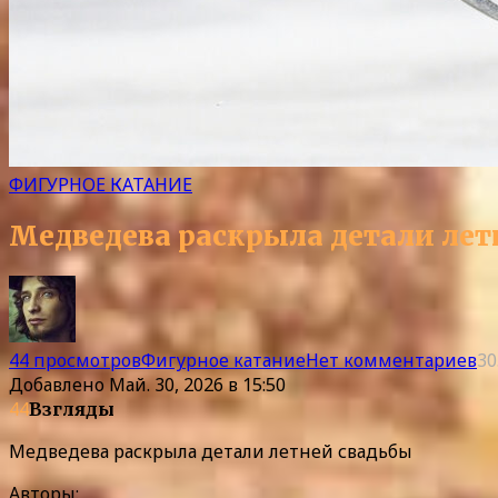
ФИГУРНОЕ КАТАНИЕ
Медведева раскрыла детали лет
44 просмотров
Фигурное катание
Нет комментариев
30
Добавлено
Май. 30, 2026 в 15:50
44
Взгляды
Медведева раскрыла детали летней свадьбы
Авторы: