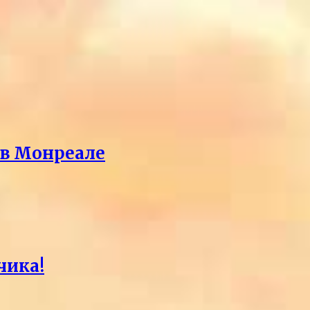
 в Монреале
чика!