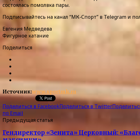
состоялась помолвка пары.
Подписывайтесь на канал “МК-Спорт” в Telegram и по
Евгения Медведева
Фигурное катание
Поделиться
Источник:
www.sportmk.ru
Поделиться в Facebook
Поделиться в Twitter
Поделиться
по Email
Предыдущая статья
Гендиректор «Зенита» Церковный: «Благо
максимум»