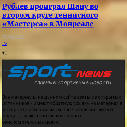
Рублев проиграл Шану во
втором круге теннисного
«Мастерса» в Монреале
05.08.2026
22
TF
Все материалы на данном сайте взяты из открытых
источников - имеют обратную ссылку на материал в
интернете или присланы посетителями сайта и
предоставляются исключительно в
ознакомительных целях.