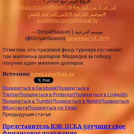
? فروع جرير لبيع التذاكر:
https://t.co/mFfNh4iEcW
#كن_جزءاً_من_التاريخ
#موسم_الدرعية
#كأس_الدرعية_للتنس
pic.twitter.com/tVhocgq67q
— DiriyahSeason | موسم الدرعية
(@DiriyahSeason)
December 14, 2019
Отметим, что призовой фонд турнира составляет
три миллиона долларов. Медведев за победу
получил один миллион долларов.
Источник:
news.sportbox.ru
Поделиться в Facebook
Поделиться в
Twitter
Поделиться в Pinterest
Поделиться в LinkedIn
Поделиться в Tumblr
Поделиться в Reddit
Поделиться
ВКонтакте
Поделиться по Email
Предыдущая статья
Представитель ВЭБ: ЦСКА улучшит свое
финансовое положение