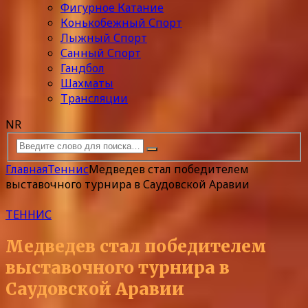
Фигурное Катание
Конькобежный Спорт
Лыжный Спорт
Санный Спорт
Гандбол
Шахматы
Трансляции
NR
Главная
Теннис
Медведев стал победителем
выставочного турнира в Саудовской Аравии
ТЕННИС
Медведев стал победителем
выставочного турнира в
Саудовской Аравии