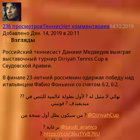
236 просмотров
Теннис
Нет комментариев
14.12.2019
Добавлено
Дек. 14, 2019 в 20:11
236
Взгляды
Российский теннисист Даниил Медведев выиграл
выставочный турнир Diriyah Tennis Cup в
Саудовской Аравии.
В финале 23-летний россиянин одержал победу над
итальянцем Фабио Фоньини со счетом 6:2, 6:2.
نهائي لا مثيل له ? لأول بطولة عالمية للتنس في ??
ميديفيدف ? فونيني
من سيكون بطل أول نسخة من ?
@DiriyahCup
? برعاية
@saudi_aramco
?
https://t.co/36u1YxB76U