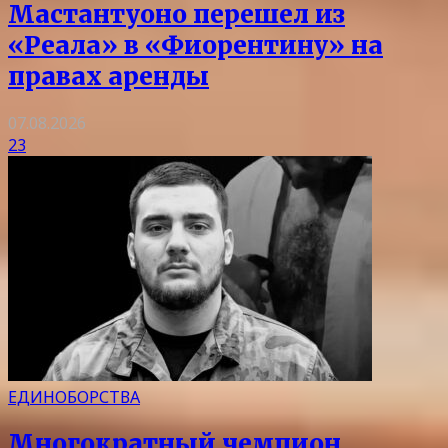
Мастантуоно перешел из
«Реала» в «Фиорентину» на
правах аренды
07.08.2026
23
ЕДИНОБОРСТВА
Многократный чемпион