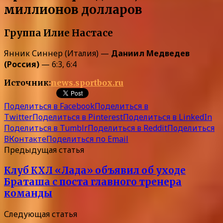
миллионов долларов
Группа Илие Настасе
Янник Синнер (Италия) —
Даниил Медведев
(Россия)
— 6:3, 6:4
Источник:
news.sportbox.ru
Поделиться в Facebook
Поделиться в
Twitter
Поделиться в Pinterest
Поделиться в LinkedIn
Поделиться в Tumblr
Поделиться в Reddit
Поделиться
ВКонтакте
Поделиться по Email
Предыдущая статья
Клуб КХЛ «Лада» объявил об уходе
Браташа с поста главного тренера
команды
Следующая статья