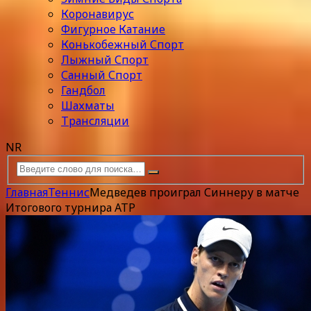
Коронавирус
Фигурное Катание
Конькобежный Спорт
Лыжный Спорт
Санный Спорт
Гандбол
Шахматы
Трансляции
NR
Главная
Теннис
Медведев проиграл Синнеру в матче
Итогового турнира ATP