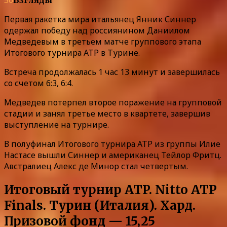
Первая ракетка мира итальянец Янник Синнер
одержал победу над россиянином Даниилом
Медведевым в третьем матче группового этапа
Итогового турнира ATP в Турине.
Встреча продолжалась 1 час 13 минут и завершилась
со счетом 6:3, 6:4.
Медведев потерпел второе поражение на групповой
стадии и занял третье место в квартете, завершив
выступление на турнире.
В полуфинал Итогового турнира ATP из группы Илие
Настасе вышли Синнер и американец Тейлор Фритц.
Австралиец Алекс де Минор стал четвертым.
Итоговый турнир ATP. Nitto ATP
Finals. Турин (Италия). Хард.
Призовой фонд — 15,25