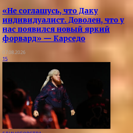
«Не соглашусь, что Даку
индивидуалист. Доволен, что у
нас появился новый яркий
форвард» — Карседо
07.08.2026
15