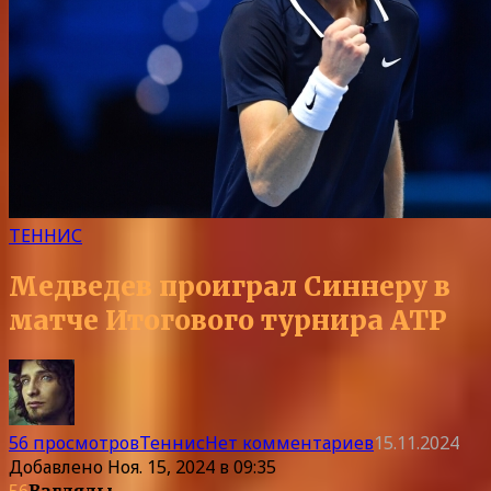
ТЕННИС
Медведев проиграл Синнеру в
матче Итогового турнира ATP
56 просмотров
Теннис
Нет комментариев
15.11.2024
Добавлено
Ноя. 15, 2024 в 09:35
56
Взгляды