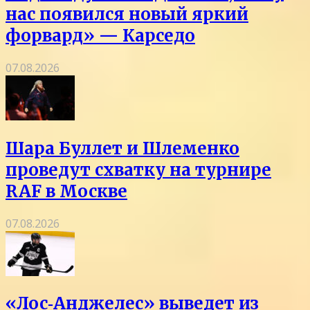
нас появился новый яркий
форвард» — Карседо
07.08.2026
Шара Буллет и Шлеменко
проведут схватку на турнире
RAF в Москве
07.08.2026
«Лос‑Анджелес» выведет из