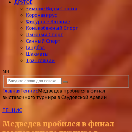
ДРУГОЕ
Зимние Виды Спорта
Коронавирус
Фигурное Катание
Конькобежный Спорт
Лыжный Спорт
Санный Спорт
Гандбол
Шахматы
Трансляции
NR
Главная
Теннис
Медведев пробился в финал
выставочного турнира в Саудовской Аравии
ТЕННИС
Медведев пробился в финал