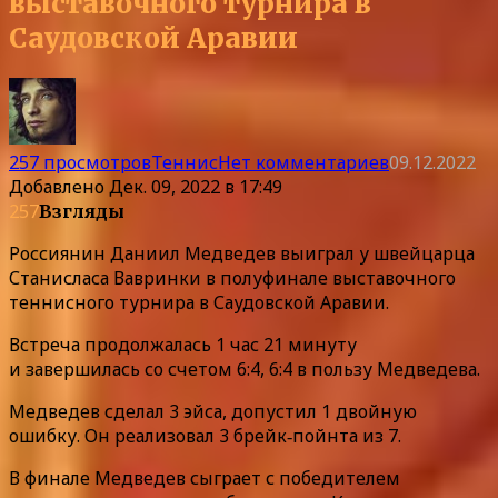
выставочного турнира в
Саудовской Аравии
257 просмотров
Теннис
Нет комментариев
09.12.2022
Добавлено
Дек. 09, 2022 в 17:49
257
Взгляды
Россиянин Даниил Медведев выиграл у швейцарца
Станисласа Вавринки в полуфинале выставочного
теннисного турнира в Саудовской Аравии.
Встреча продолжалась 1 час 21 минуту
и завершилась со счетом 6:4, 6:4 в пользу Медведева.
Медведев сделал 3 эйса, допустил 1 двойную
ошибку. Он реализовал 3 брейк‑пойнта из 7.
В финале Медведев сыграет с победителем