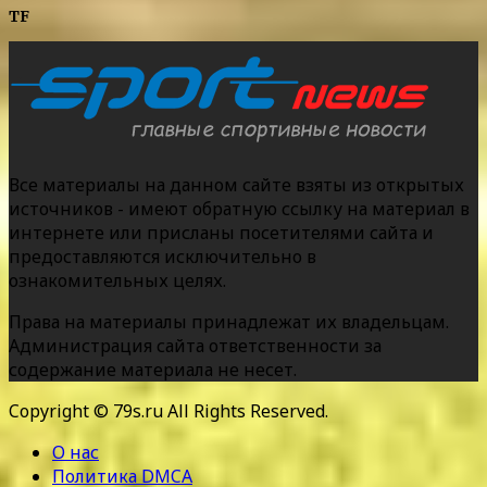
TF
Все материалы на данном сайте взяты из открытых
источников - имеют обратную ссылку на материал в
интернете или присланы посетителями сайта и
предоставляются исключительно в
ознакомительных целях.
Права на материалы принадлежат их владельцам.
Администрация сайта ответственности за
содержание материала не несет.
Copyright © 79s.ru All Rights Reserved.
О нас
Политика DMCA