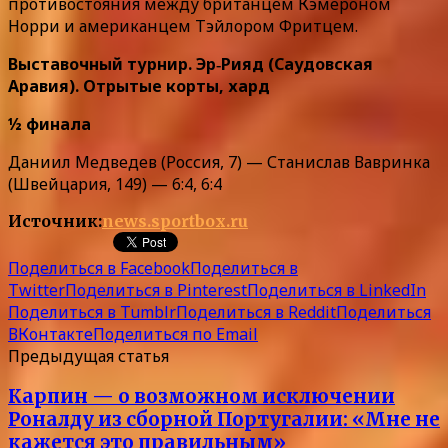
противостояния между британцем Кэмероном
Норри и американцем Тэйлором Фритцем.
Выставочный турнир. Эр‑Рияд (Саудовская
Аравия). Отрытые корты, хард
½ финала
Даниил Медведев (Россия, 7) — Станислав Вавринка
(Швейцария, 149) — 6:4, 6:4
Источник:
news.sportbox.ru
Поделиться в Facebook
Поделиться в
Twitter
Поделиться в Pinterest
Поделиться в LinkedIn
Поделиться в Tumblr
Поделиться в Reddit
Поделиться
ВКонтакте
Поделиться по Email
Предыдущая статья
Карпин — о возможном исключении
Роналду из сборной Португалии: «Мне не
кажется это правильным»