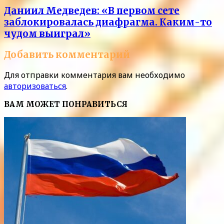
Даниил Медведев: «В первом сете
заблокировалась диафрагма. Каким-то
чудом выиграл»
Добавить комментарий
Для отправки комментария вам необходимо
авторизоваться
.
ВАМ МОЖЕТ ПОНРАВИТЬСЯ