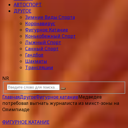
АВТОСПОРТ
ДРУГОЕ
Зимние Виды Спорта
Коронавирус
Фигурное Катание
Конькобежный Спорт
Лыжный Спорт
Санный Спорт
Гандбол
Шахматы
Трансляции
NR
Главная
Другое
Фигурное катание
Медведев
потребовал выгнать журналиста из микст-зоны на
Олимпиаде
ФИГУРНОЕ КАТАНИЕ