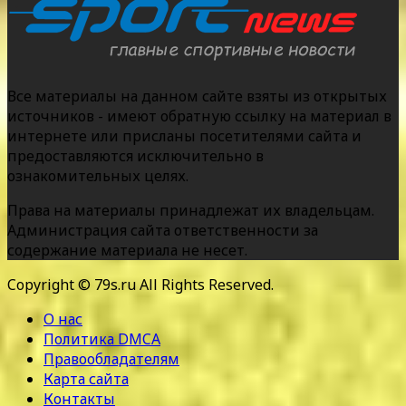
Все материалы на данном сайте взяты из открытых
источников - имеют обратную ссылку на материал в
интернете или присланы посетителями сайта и
предоставляются исключительно в
ознакомительных целях.
Права на материалы принадлежат их владельцам.
Администрация сайта ответственности за
содержание материала не несет.
Copyright © 79s.ru All Rights Reserved.
О нас
Политика DMCA
Правообладателям
Карта сайта
Контакты