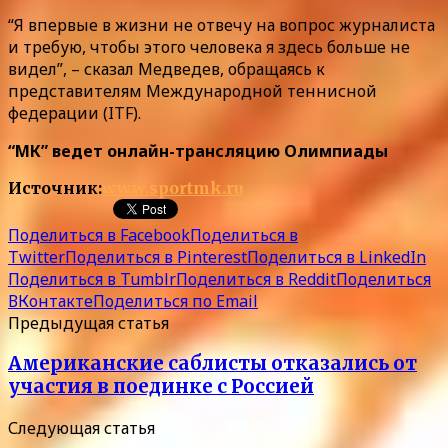
“Я впервые в жизни не отвечу на вопрос журналиста
и требую, чтобы этого человека я здесь больше не
видел”, – сказал Медведев, обращаясь к
представителям Международной теннисной
федерации (ITF).
“МК” ведет онлайн-трансляцию Олимпиады
Источник:
www.sportmk.ru
Поделиться в Facebook
Поделиться в
Twitter
Поделиться в Pinterest
Поделиться в LinkedIn
Поделиться в Tumblr
Поделиться в Reddit
Поделиться
ВКонтакте
Поделиться по Email
Предыдущая статья
Американские саблисты отказались от
участия в поединке с Россией
Следующая статья