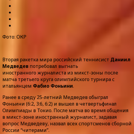
Фото: ОКР
Вторая ракетка мира российский теннисист
Даниил
Медведев
потребовал выгнать
иностранного журналиста из микст-зоны после
матча третьего круга олимпийского турнира с
итальянцем
Фабио Фоньини
.
Ранее в среду 25-летний Медведев обыграл
Фоньини (6:2, 3:6, 6:2) и вышел в четвертьфинал
Олимпиады в Токио. После матча во время общения
в микст-зоне иностранный журналист, задавая
вопрос Медведеву, назвал всех спортсменов сборной
России “читерами”.