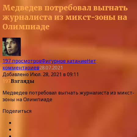
Медведев потребовал выгнать
журналиста из микст-зоны на
Олимпиаде
197 просмотров
Фигурное катание
Нет
комментариев
28.07.2021
Добавлено
Июл. 28, 2021 в 09:11
197
Взгляды
Медведев потребовал выгнать журналиста из микст-
зоны на Олимпиаде
Поделиться