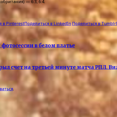
британия) — 6:3, 6:4.
 в Pinterest
Поделиться в LinkedIn
Поделиться в Tumblr
 фотосессии в белом платье
рыл счет на третьей минуте матча РПЛ. Ви
ваться
.