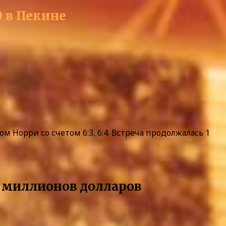
 в Пекине
Норри со счетом 6:3, 6:4. Встреча продолжалась 1
 4 миллионов долларов