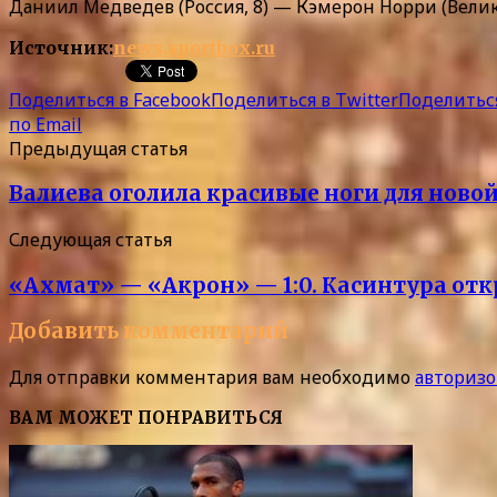
Даниил Медведев (Россия, 8) — Кэмерон Норри (Велико
Источник:
news.sportbox.ru
Поделиться в Facebook
Поделиться в Twitter
Поделиться
по Email
Предыдущая статья
Валиева оголила красивые ноги для новой
Следующая статья
«Ахмат» — «Акрон» — 1:0. Касинтура отк
Добавить комментарий
Для отправки комментария вам необходимо
авторизо
ВАМ МОЖЕТ ПОНРАВИТЬСЯ