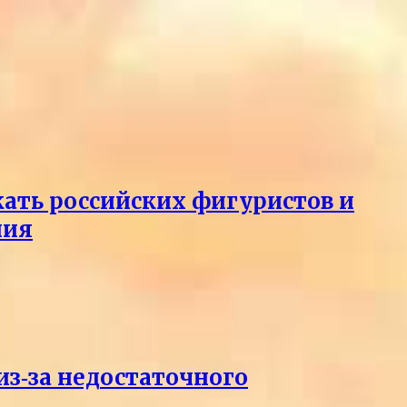
кать российских фигуристов и
ния
из‑за недостаточного