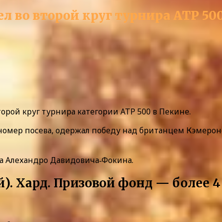
 во второй круг турнира ATP 500
рой круг турнира категории ATP 500 в Пекине.
мер посева, одержал победу над британцем Кэмероном 
а Алехандро Давидовича‑Фокина.
ай). Хард. Призовой фонд — более