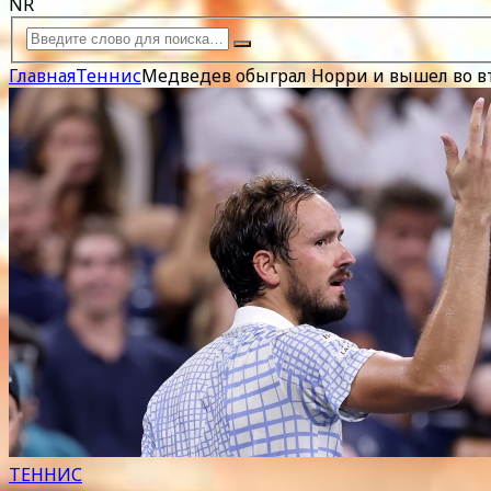
NR
Главная
Теннис
Медведев обыграл Норри и вышел во вт
ТЕННИС