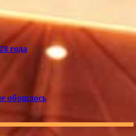
28 года
 не обошлось