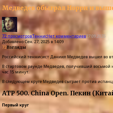
Медведев обыграл Норри и вышел
72 просмотров
Теннис
Нет комментариев
27.09.2025
Добавлено
Сен. 27, 2025 в 14:09
72
Взгляды
Российский теннисист Даниил Медведев вышел во вто
В стартовом раунде Медведев, получивший восьмой но
час 15 минут.
В следующем круге Медведев сыграет против испанц
ATP 500. China Open. Пекин (Кит
Первый круг