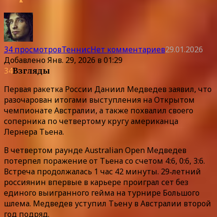
34 просмотров
Теннис
Нет комментариев
29.01.2026
Добавлено
Янв. 29, 2026 в 01:29
34
Взгляды
Первая ракетка России Даниил Медведев заявил, что
разочарован итогами выступления на Открытом
чемпионате Австралии, а также похвалил своего
соперника по четвертому кругу американца
Лернера Тьена.
В четвертом раунде Australian Open Медведев
потерпел поражение от Тьена со счетом 4:6, 0:6, 3:6.
Встреча продолжалась 1 час 42 минуты. 29‑летний
россиянин впервые в карьере проиграл сет без
единого выигранного гейма на турнире Большого
шлема. Медведев уступил Тьену в Австралии второй
год подряд.