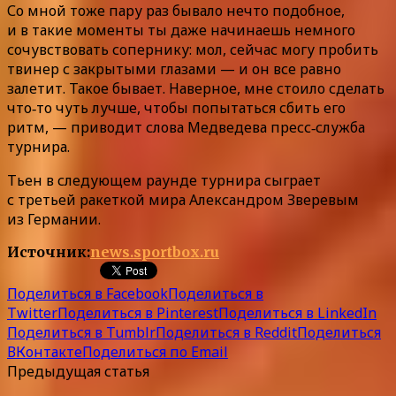
Со мной тоже пару раз бывало нечто подобное,
и в такие моменты ты даже начинаешь немного
сочувствовать сопернику: мол, сейчас могу пробить
твинер с закрытыми глазами — и он все равно
залетит. Такое бывает. Наверное, мне стоило сделать
что‑то чуть лучше, чтобы попытаться сбить его
ритм, — приводит слова Медведева пресс‑служба
турнира.
Тьен в следующем раунде турнира сыграет
с третьей ракеткой мира Александром Зверевым
из Германии.
Источник:
news.sportbox.ru
Поделиться в Facebook
Поделиться в
Twitter
Поделиться в Pinterest
Поделиться в LinkedIn
Поделиться в Tumblr
Поделиться в Reddit
Поделиться
ВКонтакте
Поделиться по Email
Предыдущая статья