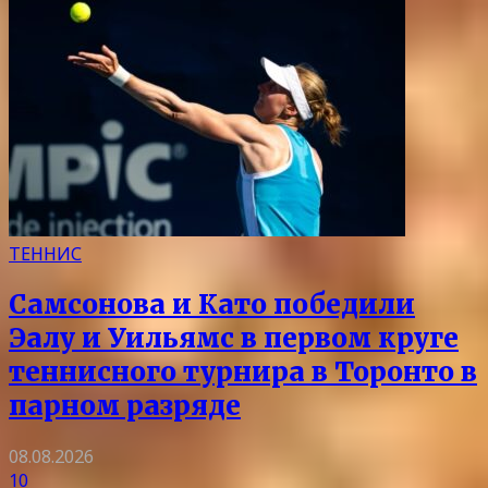
ТЕННИС
Самсонова и Като победили
Эалу и Уильямс в первом круге
теннисного турнира в Торонто в
парном разряде
08.08.2026
10