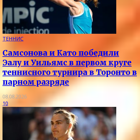
ТЕННИС
Самсонова и Като победили
Эалу и Уильямс в первом круге
теннисного турнира в Торонто в
парном разряде
08.08.2026
10