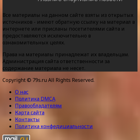
Все материалы на данном сайте взяты из открытых
источников - имеют обратную ссылку на материал в
интернете или присланы посетителями сайта и
предоставляются исключительно в
ознакомительных целях.
Права на материалы принадлежат их владельцам.
Администрация сайта ответственности за
содержание материала не несет.
Copyright © 79s.ru All Rights Reserved.
О нас
Политика DMCA
Правообладателям
Карта сайта
Контакты
Политика конфедициальности