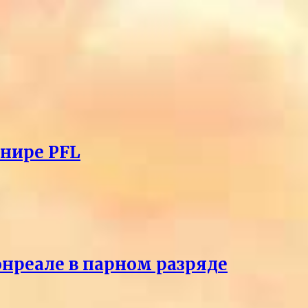
рнире PFL
онреале в парном разряде