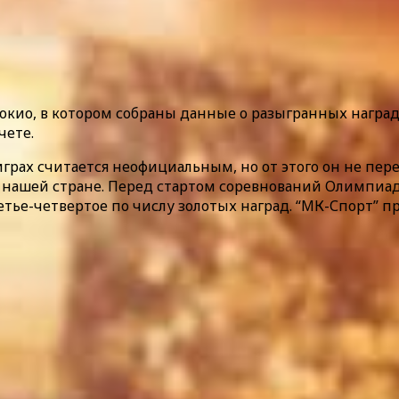
кио, в котором собраны данные о разыгранных награда
чете.
х считается неофициальным, но от этого он не перес
в нашей стране. Перед стартом соревнований Олимпиа
тье-четвертое по числу золотых наград. “МК-Спорт” пр