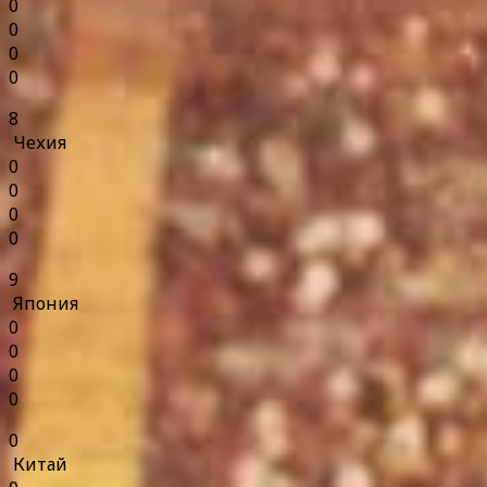
0
0
0
0
8
Чехия
0
0
0
0
9
Япония
0
0
0
0
0
Китай