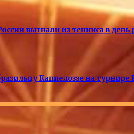
России выгнали из тенниса в день
разильцу Каппелоззе на турнире 