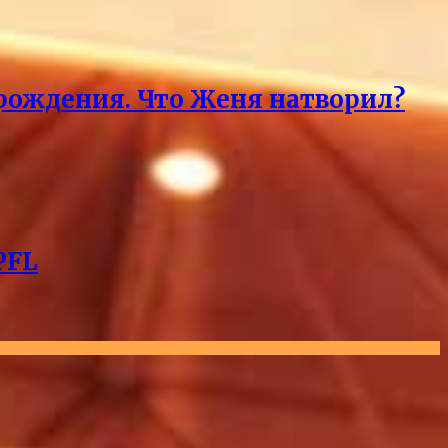
 рождения. Что Женя натворил?
PFL