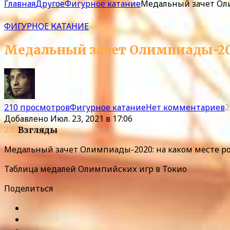
Главная
Другое
Фигурное катание
Медальный зачет Оли
ФИГУРНОЕ КАТАНИЕ
Медальный зачет Олимпиады-202
210 просмотров
Фигурное катание
Нет комментариев
2
Добавлено
Июл. 23, 2021 в 17:06
210
Взгляды
Медальный зачет Олимпиады-2020: на каком месте ро
Таблица медалей Олимпийских игр в Токио
Поделиться