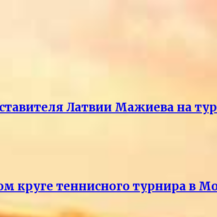
ставителя Латвии Мажиева на ту
ом круге теннисного турнира в М