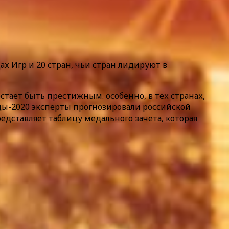
х Игр и 20 стран, чьи стран лидируют в
тает быть престижным. особенно, в тех странах,
ды-2020 эксперты прогнозировали российской
едставляет таблицу медального зачета, которая