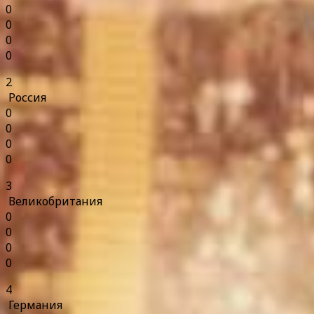
0
0
0
0
2
Россия
0
0
0
0
3
Великобритания
0
0
0
0
4
Германия