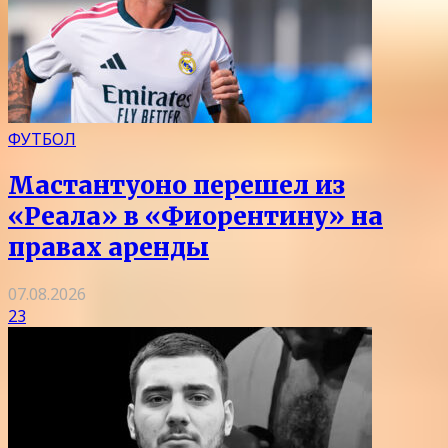
ФУТБОЛ
Мастантуоно перешел из
«Реала» в «Фиорентину» на
правах аренды
07.08.2026
23