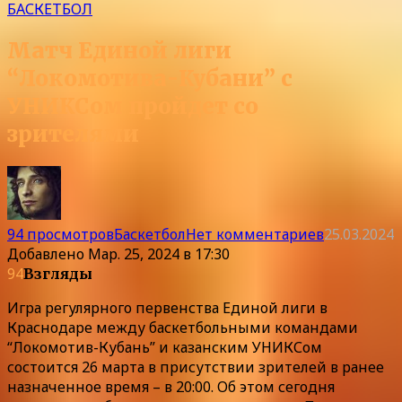
БАСКЕТБОЛ
Матч Единой лиги
“Локомотива-Кубани” с
УНИКСом пройдет со
зрителями
94 просмотров
Баскетбол
Нет комментариев
25.03.2024
Добавлено
Мар. 25, 2024 в 17:30
94
Взгляды
Игра регулярного первенства Единой лиги в
Краснодаре между баскетбольными командами
“Локомотив-Кубань” и казанским УНИКСом
состоится 26 марта в присутствии зрителей в ранее
назначенное время – в 20:00. Об этом сегодня