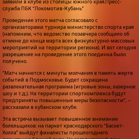
заявили в клубе из столицы южного края.Пресс-
служба ПБК “Локомотив-Кубань”
Проведение этого матча согласовало с
организаторами турнира министерство спорта края
(напомним, что ведомство позавчера сообщило об
отмене до конца марта всех физкультурно-массовых
мероприятий на территории региона). И вот сегодня
разрешение на проведение этого поединка было
получено.
“Матч начнется с минуты молчания в память жертв
событий в Подмосковье. Будет сокращена
развлекательная программа (игровые зоны, лазерное
шоу и т.д.). На территории спорткомплекса будут
предприняты повышенные меры безопасности”, –
рассказали в кубанском клубе.
Эта встреча вызывает повышенное внимание
болельщиков: на паркет краснодарского “Баскет-
Холла” выйдут финалисты прошлогоднего