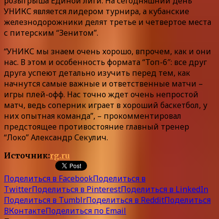
розыгрыша Единой лиги. На сегодняшний день
УНИКС является лидером турнира, а кубанские
железнодорожники делят третье и четвертое места
с питерским “Зенитом”.
“УНИКС мы знаем очень хорошо, впрочем, как и они
нас. В этом и особенность формата “Топ-6″: все друг
друга успеют детально изучить перед тем, как
начнутся самые важные и ответственные матчи –
игры плей-офф. Нас точно ждет очень непростой
матч, ведь соперник играет в хороший баскетбол, у
них опытная команда”, – прокомментировал
предстоящее противостояние главный тренер
“Локо” Александр Секулич.
Источник:
rg.ru
Поделиться в Facebook
Поделиться в
Twitter
Поделиться в Pinterest
Поделиться в LinkedIn
Поделиться в Tumblr
Поделиться в Reddit
Поделиться
ВКонтакте
Поделиться по Email