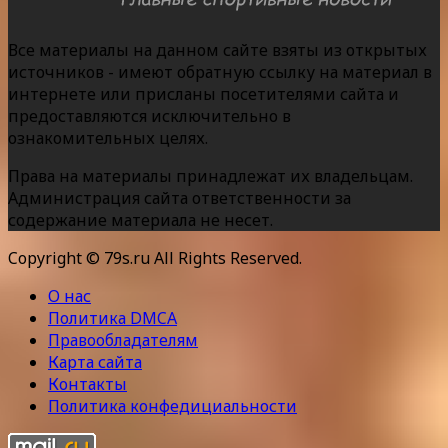
Все материалы на данном сайте взяты из открытых
источников - имеют обратную ссылку на материал в
интернете или присланы посетителями сайта и
предоставляются исключительно в
ознакомительных целях.
Права на материалы принадлежат их владельцам.
Администрация сайта ответственности за
содержание материала не несет.
Copyright © 79s.ru All Rights Reserved.
О нас
Политика DMCA
Правообладателям
Карта сайта
Контакты
Политика конфедициальности