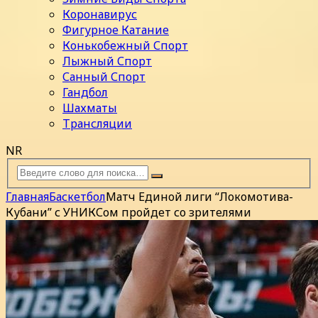
Коронавирус
Фигурное Катание
Конькобежный Спорт
Лыжный Спорт
Санный Спорт
Гандбол
Шахматы
Трансляции
NR
Главная
Баскетбол
Матч Единой лиги “Локомотива-
Кубани” с УНИКСом пройдет со зрителями