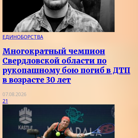
ЕДИНОБОРСТВА
Многократный чемпион
Свердловской области по
рукопашному бою погиб в ДТП
в возрасте 30 лет
07.08.2026
21