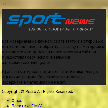
TF
Все материалы на данном сайте взяты из открытых
источников - имеют обратную ссылку на материал в
интернете или присланы посетителями сайта и
предоставляются исключительно в
ознакомительных целях.
Права на материалы принадлежат их владельцам.
Администрация сайта ответственности за
содержание материала не несет.
Copyright © 79s.ru All Rights Reserved.
О нас
Политика DMCA