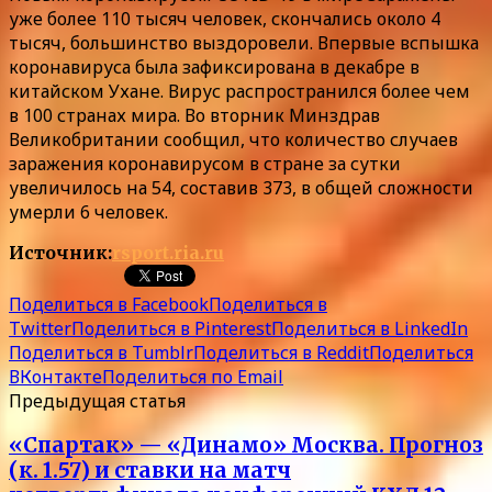
уже более 110 тысяч человек, скончались около 4
тысяч, большинство выздоровели. Впервые вспышка
коронавируса была зафиксирована в декабре в
китайском Ухане. Вирус распространился более чем
в 100 странах мира. Во вторник Минздрав
Великобритании сообщил, что количество случаев
заражения коронавирусом в стране за сутки
увеличилось на 54, составив 373, в общей сложности
умерли 6 человек.
Источник:
rsport.ria.ru
Поделиться в Facebook
Поделиться в
Twitter
Поделиться в Pinterest
Поделиться в LinkedIn
Поделиться в Tumblr
Поделиться в Reddit
Поделиться
ВКонтакте
Поделиться по Email
Предыдущая статья
«Спартак» — «Динамо» Москва. Прогноз
(к. 1.57) и ставки на матч