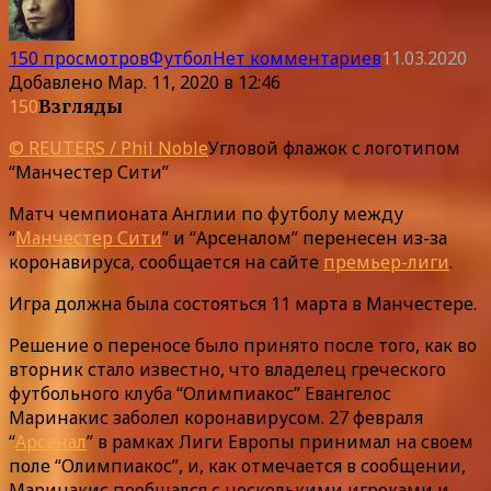
150 просмотров
Футбол
Нет комментариев
11.03.2020
Добавлено
Мар. 11, 2020 в 12:46
150
Взгляды
© REUTERS / Phil Noble
Угловой флажок с логотипом
“Манчестер Сити”
Матч чемпионата Англии по футболу между
“
Манчестер Сити
” и “Арсеналом” перенесен из-за
коронавируса, сообщается на сайте
премьер-лиги
.
Игра должна была состояться 11 марта в Манчестере.
Решение о переносе было принято после того, как во
вторник стало известно, что владелец греческого
футбольного клуба “Олимпиакос” Евангелос
Маринакис заболел коронавирусом. 27 февраля
“
Арсенал
” в рамках Лиги Европы принимал на своем
поле “Олимпиакос”, и, как отмечается в сообщении,
Маринакис пообщался с несколькими игроками и