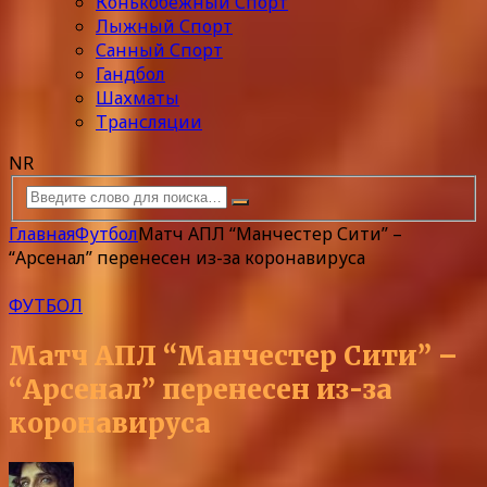
Конькобежный Спорт
Лыжный Спорт
Санный Спорт
Гандбол
Шахматы
Трансляции
NR
Главная
Футбол
Матч АПЛ “Манчестер Сити” –
“Арсенал” перенесен из-за коронавируса
ФУТБОЛ
Матч АПЛ “Манчестер Сити” –
“Арсенал” перенесен из-за
коронавируса