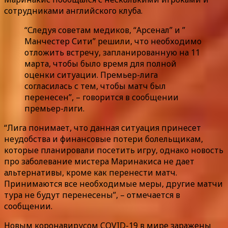
сотрудниками английского клуба.
“Следуя советам медиков, “Арсенал” и ”
Манчестер Сити” решили, что необходимо
отложить встречу, запланированную на 11
марта, чтобы было время для полной
оценки ситуации. Премьер-лига
согласилась с тем, чтобы матч был
перенесен”, – говорится в сообщении
премьер-лиги.
“Лига понимает, что данная ситуация принесет
неудобства и финансовые потери болельщикам,
которые планировали посетить игру, однако новость
про заболевание мистера Маринакиса не дает
альтернативы, кроме как перенести матч.
Принимаются все необходимые меры, другие матчи
тура не будут перенесены”, – отмечается в
сообщении.
Новым коронавирусом COVID-19 в мире заражены