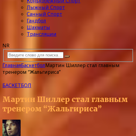
Конькобежный Спорт
Лыжный Спорт
Санный Спорт
Гандбол
Шахматы
Трансляции
NR
Главная
Баскетбол
Мартин Шиллер стал главным
тренером “Жальгириса”
БАСКЕТБОЛ
Мартин Шиллер стал главным
тренером “Жальгириса”