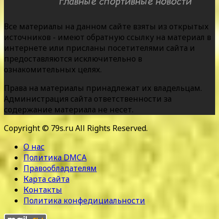
Все материалы на данном сайте взяты из открытых
источников - имеют обратную ссылку на материал в
интернете или присланы посетителями сайта и
предоставляются исключительно в
ознакомительных целях.
Права на материалы принадлежат их владельцам.
Администрация сайта ответственности за
содержание материала не несет.
Copyright © 79s.ru All Rights Reserved.
О нас
Политика DMCA
Правообладателям
Карта сайта
Контакты
Политика конфедициальности