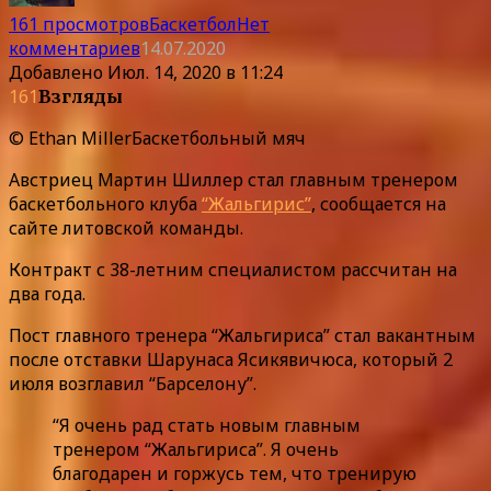
161 просмотров
Баскетбол
Нет
комментариев
14.07.2020
Добавлено
Июл. 14, 2020 в 11:24
161
Взгляды
© Ethan MillerБаскетбольный мяч
Австриец Мартин Шиллер стал главным тренером
баскетбольного клуба
“Жальгирис”
, сообщается на
сайте литовской команды.
Контракт с 38-летним специалистом рассчитан на
два года.
Пост главного тренера “Жальгириса” стал вакантным
после отставки Шарунаса Ясикявичюса, который 2
июля возглавил “Барселону”.
“Я очень рад стать новым главным
тренером “Жальгириса”. Я очень
благодарен и горжусь тем, что тренирую