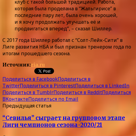
клуб с такой большой традицией. Работа,
которая была проделана в “Жальгирисе” в
последние пару лет, была очень хорошей,
и я хочу продолжать улучшать её и
продвигаться вперед”, – сказал Шиллер.
С 2017 года Шиллер работал с “Солт-Лейк-Сити” в
Лиге развития НБА и был признан тренером года по
итогам прошедшего сезона.
Источник:
ria.ru
Поделиться в Facebook
Поделиться в
Twitter
Поделиться в Pinterest
Поделиться в LinkedIn
Поделиться в Tumblr
Поделиться в Reddit
Поделиться
ВКонтакте
Поделиться по Email
Предыдущая статья
“Севилья” сыграет на групповом этапе
Лиги чемпионов сезона-2020/21