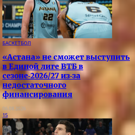
БАСКЕТБОЛ
«Астана» не сможет выступить
в Единой лиге ВТБ в
сезоне‑2026/27 из‑за
недостаточного
финансирования
06.08.2026
15