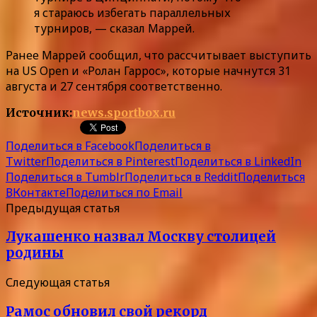
я стараюсь избегать параллельных
турниров, — сказал Маррей.
Ранее Маррей сообщил, что рассчитывает выступить
на US Open и «Ролан Гаррос», которые начнутся 31
августа и 27 сентября соответственно.
Источник:
news.sportbox.ru
Поделиться в Facebook
Поделиться в
Twitter
Поделиться в Pinterest
Поделиться в LinkedIn
Поделиться в Tumblr
Поделиться в Reddit
Поделиться
ВКонтакте
Поделиться по Email
Предыдущая статья
Лукашенко назвал Москву столицей
родины
Следующая статья
Рамос обновил свой рекорд