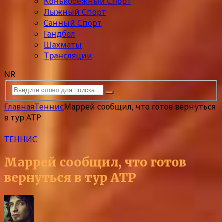
Конькобежный Спорт
Лыжный Спорт
Санный Спорт
Гандбол
Шахматы
Трансляции
NR
Главная
Теннис
Маррей сообщил, что готов вернуться
в тур ATP
ТЕННИС
Маррей сообщил, что готов
вернуться в тур ATP