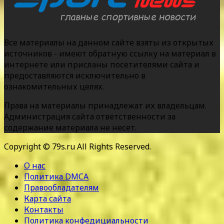
Все материалы на данном сайте взяты из открытых
источников - имеют обратную ссылку на материал в
интернете или присланы посетителями сайта и
предоставляются исключительно в
ознакомительных целях.
Права на материалы принадлежат их владельцам.
Администрация сайта ответственности за
содержание материала не несет.
Copyright © 79s.ru All Rights Reserved.
О нас
Политика DMCA
Правообладателям
Карта сайта
Контакты
Политика конфедициальности