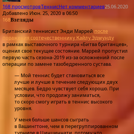
168 просмотров
Теннис
Нет комментариев
25.06.2020
Добавлено
Июн. 25, 2020 в 06:50
168
Взгляды
Британский теннисист Энди Маррей
после
поражения соотечественнику Кайлу Эдмунду
в рамках выставочного турнира «Битва британцев»,
оценил свое текущее состояние. Маррей пропустил
первую часть сезона-2019 из-за осложнений после
операции по замене тазобедренного сустава.
— Мой теннис будет становиться все
лучше и лучше в течение следующих двух
месяцев. Бедро чувствует себя хорошо. При
условии, что продолжу заниматься,
то скоро смогу играть в теннис высокого
уровня.
У меня больше шансов сыграть
в Вашингтоне, чем в перегруппированном
турнире в Цинциннати, потому что