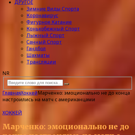
ДРУГОЕ
Зимние Виды Спорта
Коронавирус
Фигурное Катание
Конькобежный Спорт
Лыжный Спорт
Санный Спорт
Гандбол
Шахматы
Трансляции
NR
Главная
Хоккей
Марченко: эмоционально не до конца
настроились на матч с американцами
ХОККЕЙ
Марченко: эмоционально не до