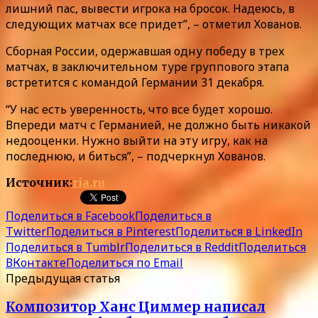
лишний пас, вывести игрока на бросок. Надеюсь, в
следующих матчах все придет”, – отметил Хованов.
Сборная России, одержавшая одну победу в трех
матчах, в заключительном туре группового этапа
встретится с командой Германии 31 декабря.
“У нас есть уверенность, что все будет хорошо.
Впереди матч с Германией, не должно быть никакой
недооценки. Нужно выйти на эту игру, как на
последнюю, и биться”, – подчеркнул Хованов.
Источник:
ria.ru
Поделиться в Facebook
Поделиться в
Twitter
Поделиться в Pinterest
Поделиться в LinkedIn
Поделиться в Tumblr
Поделиться в Reddit
Поделиться
ВКонтакте
Поделиться по Email
Предыдущая статья
Композитор Ханс Циммер написал