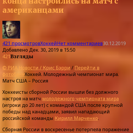
конца настроились на матч с
американцами
421 просмотров
Хоккей
Нет комментариев
30.12.2019
Добавлено
Дек. 30, 2019 в 15:50
421
Взгляды
© РИА Новости / Крис Бэрри
/
Перейти в
фотобанк
Хоккей. Молодежный чемпионат мира.
Матч США – Россия
Хоккеисты сборной России вышли без должного
настроя на матч
молодежного чемпионата мира
(игроки до 20 лет) с командой США после крупной
победы над канадцами, заявил нападающий
российской команды
Кирилл Марченко
.
Сборная России в воскресенье потерпела поражение