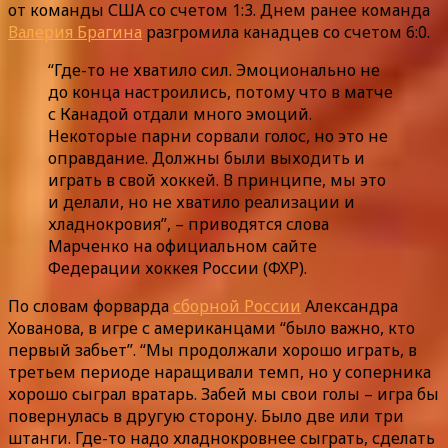
от команды США со счетом 1:3. Днем ранее команда
Валерия Брагина
разгромила канадцев со счетом 6:0.
“Где-то не хватило сил. Эмоционально не
до конца настроились, потому что в матче
с Канадой отдали много эмоций.
Некоторые парни сорвали голос, но это не
оправдание. Должны были выходить и
играть в свой хоккей. В принципе, мы это
и делали, но не хватило реализации и
хладнокровия”, – приводятся слова
Марченко на официальном сайте
Федерации хоккея России (ФХР).
По словам форварда
сборной России
Александра
Хованова, в игре с американцами “было важно, кто
первый забьет”. “Мы продолжали хорошо играть, в
третьем периоде наращивали темп, но у соперника
хорошо сыграл вратарь. Забей мы свои голы – игра бы
повернулась в другую сторону. Было две или три
штанги. Где-то надо хладнокровнее сыграть, сделать