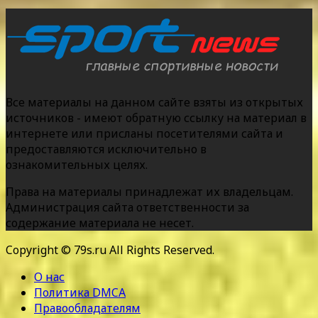
Все материалы на данном сайте взяты из открытых
источников - имеют обратную ссылку на материал в
интернете или присланы посетителями сайта и
предоставляются исключительно в
ознакомительных целях.
Права на материалы принадлежат их владельцам.
Администрация сайта ответственности за
содержание материала не несет.
Copyright © 79s.ru All Rights Reserved.
О нас
Политика DMCA
Правообладателям