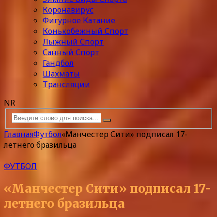
Коронавирус
Фигурное Катание
Конькобежный Спорт
Лыжный Спорт
Санный Спорт
Гандбол
Шахматы
Трансляции
NR
Главная
Футбол
«Манчестер Сити» подписал 17-
летнего бразильца
ФУТБОЛ
«Манчестер Сити» подписал 17-
летнего бразильца