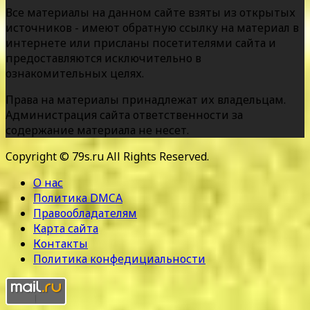
Все материалы на данном сайте взяты из открытых
источников - имеют обратную ссылку на материал в
интернете или присланы посетителями сайта и
предоставляются исключительно в
ознакомительных целях.
Права на материалы принадлежат их владельцам.
Администрация сайта ответственности за
содержание материала не несет.
Copyright © 79s.ru All Rights Reserved.
О нас
Политика DMCA
Правообладателям
Карта сайта
Контакты
Политика конфедициальности