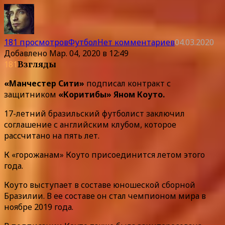
181 просмотров
Футбол
Нет комментариев
04.03.2020
Добавлено
Мар. 04, 2020 в 12:49
181
Взгляды
«Манчестер Сити»
подписал контракт с
защитником
«Коритибы» Яном Коуто.
17-летний бразильский футболист заключил
соглашение с английским клубом, которое
рассчитано на пять лет.
К «горожанам» Коуто присоединится летом этого
года.
Коуто выступает в составе юношеской сборной
Бразилии. В ее составе он стал чемпионом мира в
ноябре 2019 года.