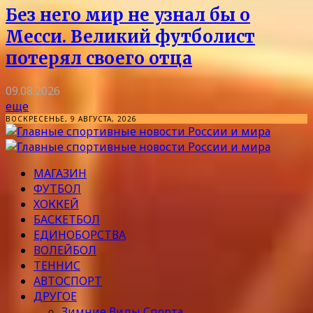
Без него мир не узнал бы о
Месси. Великий футболист
потерял своего отца
09.08.2026
еще
ВОСКРЕСЕНЬЕ, 9 АВГУСТА, 2026
МАГАЗИН
ФУТБОЛ
ХОККЕЙ
БАСКЕТБОЛ
ЕДИНОБОРСТВА
ВОЛЕЙБОЛ
ТЕННИС
АВТОСПОРТ
ДРУГОЕ
Зимние Виды Спорта