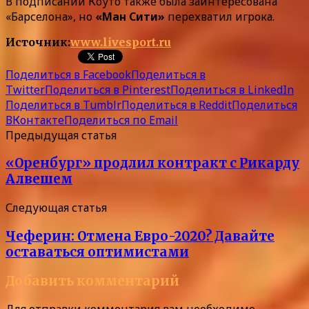
В подписании Коуто также была заинтересована
«Барселона», но
«Ман Сити»
перехватил игрока.
Источник:
www.livesport.ru
Поделиться в Facebook
Поделиться в
Twitter
Поделиться в Pinterest
Поделиться в LinkedIn
Поделиться в Tumblr
Поделиться в Reddit
Поделиться
ВКонтакте
Поделиться по Email
Предыдущая статья
«Оренбург» продлил контракт с Рикарду
Алвешем
Следующая статья
Чеферин: Отмена Евро-2020? Давайте
оставаться оптимистами
Добавить комментарий