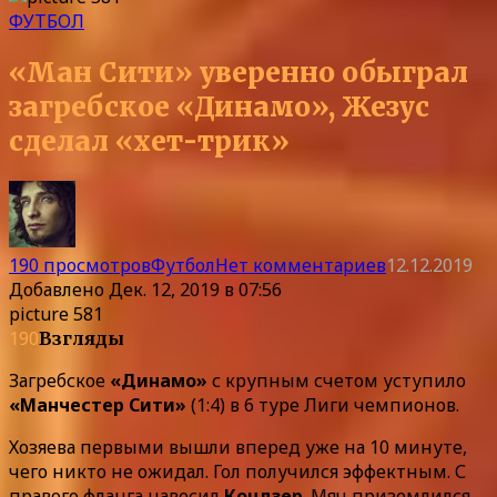
ФУТБОЛ
«Ман Сити» уверенно обыграл
загребское «Динамо», Жезус
сделал «хет-трик»
190 просмотров
Футбол
Нет комментариев
12.12.2019
Добавлено
Дек. 12, 2019 в 07:56
picture 581
190
Взгляды
Загребское
«Динамо»
с крупным счетом уступило
«Манчестер Сити»
(1:4) в 6 туре Лиги чемпионов.
Хозяева первыми вышли вперед уже на 10 минуте,
чего никто не ожидал. Гол получился эффектным. С
правого фланга навесил
Кондзер
. Мяч приземлился