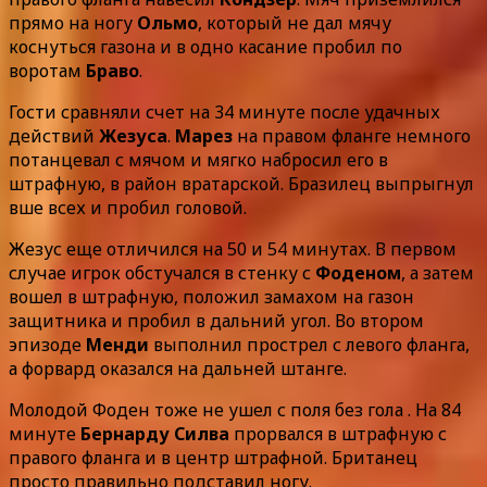
прямо на ногу
Ольмо
, который не дал мячу
коснуться газона и в одно касание пробил по
воротам
Браво
.
Гости сравняли счет на 34 минуте после удачных
действий
Жезуса
.
Марез
на правом фланге немного
потанцевал с мячом и мягко набросил его в
штрафную, в район вратарской. Бразилец выпрыгнул
вше всех и пробил головой.
Жезус еще отличился на 50 и 54 минутах. В первом
случае игрок обстучался в стенку с
Фоденом
, а затем
вошел в штрафную, положил замахом на газон
защитника и пробил в дальний угол. Во втором
эпизоде
Менди
выполнил прострел с левого фланга,
а форвард оказался на дальней штанге.
Молодой Фоден тоже не ушел с поля без гола . На 84
минуте
Бернарду Силва
прорвался в штрафную с
правого фланга и в центр штрафной. Британец
просто правильно подставил ногу.