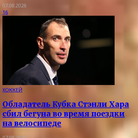
07.08.2026
16
ХОККЕЙ
Обладатель Кубка Стэнли Хара
сбил бегуна во время поездки
на велосипеде
07.08.2026