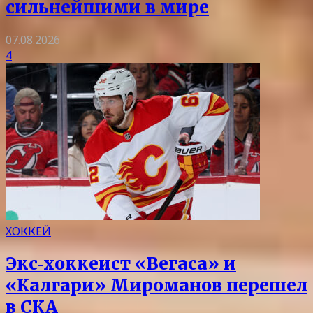
сильнейшими в мире
07.08.2026
4
ХОККЕЙ
Экс‑хоккеист «Вегаса» и
«Калгари» Мироманов перешел
в СКА