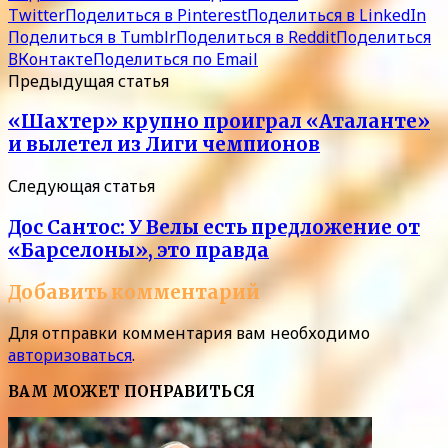
Twitter
Поделиться в Pinterest
Поделиться в LinkedIn
Поделиться в Tumblr
Поделиться в Reddit
Поделиться
ВКонтакте
Поделиться по Email
Предыдущая статья
«Шахтер» крупно проиграл «Аталанте»
и вылетел из Лиги чемпионов
Следующая статья
Дос Сантос: У Велы есть предложение от
«Барселоны», это правда
Добавить комментарий
Для отправки комментария вам необходимо
авторизоваться
.
ВАМ МОЖЕТ ПОНРАВИТЬСЯ