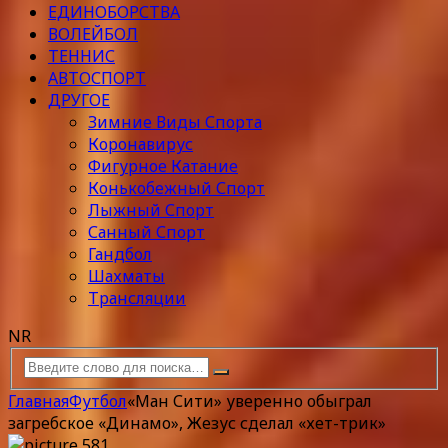
ЕДИНОБОРСТВА
ВОЛЕЙБОЛ
ТЕННИС
АВТОСПОРТ
ДРУГОЕ
Зимние Виды Спорта
Коронавирус
Фигурное Катание
Конькобежный Спорт
Лыжный Спорт
Санный Спорт
Гандбол
Шахматы
Трансляции
NR
Главная
Футбол
«Ман Сити» уверенно обыграл
загребское «Динамо», Жезус сделал «хет-трик»