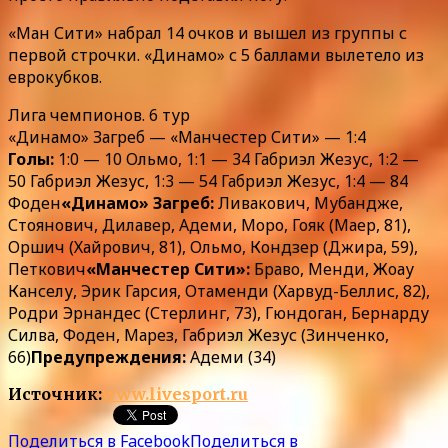
«Ман Сити» набрал 14 очков и вышел из группы с
первой строчки. «Динамо» с 5 баллами вылетело из
еврокубков.
Лига чемпионов. 6 тур
«Динамо» Загреб — «Манчестер Сити» — 1:4
Голы:
1:0 — 10 Ольмо, 1:1 — 34 Габриэл Жезус, 1:2 —
50 Габриэл Жезус, 1:3 — 54 Габриэл Жезус, 1:4 — 84
Фоден
«Динамо» Загреб:
Ливакович, Мубандже,
Стоянович, Дилавер, Адеми, Моро, Гояк (Маер, 81),
Оршич (Хайрович, 81), Ольмо, Кондзер (Джира, 59),
Петкович
«Манчестер Сити»:
Браво, Менди, Жоау
Канселу, Эрик Гарсия, Отаменди (Харвуд-Беллис, 82),
Родри Эрнандес (Стерлинг, 73), Гюндоган, Бернарду
Силва, Фоден, Марез, Габриэл Жезус (Зинченко,
66)
Предупреждения:
Адеми (34)
Источник:
www.livesport.ru
Поделиться в Facebook
Поделиться в