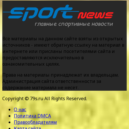
Все материалы на данном сайте взяты из открытых
источников - имеют обратную ссылку на материал в
интернете или присланы посетителями сайта и
предоставляются исключительно в
ознакомительных целях.
Права на материалы принадлежат их владельцам.
Администрация сайта ответственности за
содержание материала не несет.
Copyright © 79s.ru All Rights Reserved.
О нас
Политика DMCA
Правообладателям
Карта сайта