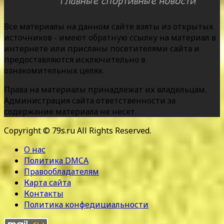
Все материалы на данном сайте взяты из открытых
источников - имеют обратную ссылку на материал в
интернете или присланы посетителями сайта и
предоставляются исключительно в
ознакомительных целях.
Права на материалы принадлежат их владельцам.
Администрация сайта ответственности за
содержание материала не несет.
Copyright © 79s.ru All Rights Reserved.
О нас
Политика DMCA
Правообладателям
Карта сайта
Контакты
Политика конфедициальности