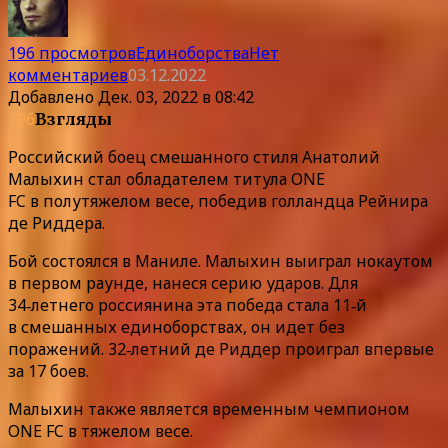
196 просмотров
Единоборства
Нет
комментариев
03.12.2022
Добавлено
Дек. 03, 2022 в 08:42
196
Взгляды
Российский боец смешанного стиля Анатолий
Малыхин стал обладателем титула ONE
FC в полутяжелом весе, победив голландца Рейнира
де Риддера.
Бой состоялся в Маниле. Малыхин выиграл нокаутом
в первом раунде, нанеся серию ударов. Для
34‑летнего россиянина эта победа стала 11‑й
в смешанных единоборствах, он идет без
поражений. 32‑летний де Риддер проиграл впервые
за 17 боев.
Малыхин также является временным чемпионом
ONE FC в тяжелом весе.