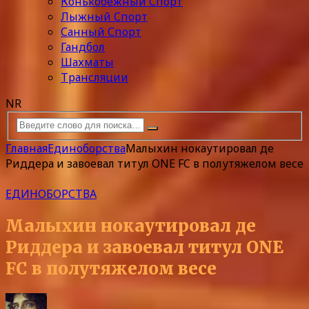
Конькобежный Спорт
Лыжный Спорт
Санный Спорт
Гандбол
Шахматы
Трансляции
NR
Главная
Единоборства
Малыхин нокаутировал де
Риддера и завоевал титул ONE FC в полутяжелом весе
ЕДИНОБОРСТВА
Малыхин нокаутировал де
Риддера и завоевал титул ONE
FC в полутяжелом весе