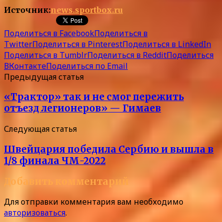
Источник:
news.sportbox.ru
Поделиться в Facebook
Поделиться в
Twitter
Поделиться в Pinterest
Поделиться в LinkedIn
Поделиться в Tumblr
Поделиться в Reddit
Поделиться
ВКонтакте
Поделиться по Email
Предыдущая статья
«Трактор» так и не смог пережить
отъезд легионеров» — Гимаев
Следующая статья
Швейцария победила Сербию и вышла в
1/8 финала ЧМ-2022
Добавить комментарий
Для отправки комментария вам необходимо
авторизоваться
.