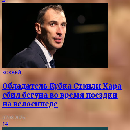
ХОККЕЙ
Обладатель Кубка Стэнли Хара
сбил бегуна во время поездки
на велосипеде
07.08.2026
14