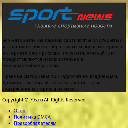
Все материалы на данном сайте взяты из открытых
источников - имеют обратную ссылку на материал в
интернете или присланы посетителями сайта и
предоставляются исключительно в
ознакомительных целях.
Права на материалы принадлежат их владельцам.
Администрация сайта ответственности за
содержание материала не несет.
Copyright © 79s.ru All Rights Reserved.
О нас
Политика DMCA
Правообладателям