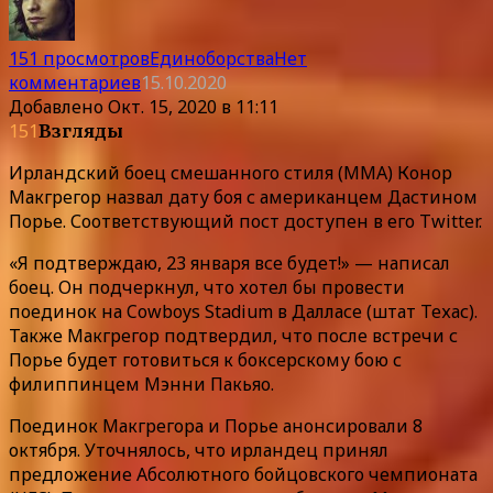
151 просмотров
Единоборства
Нет
комментариев
15.10.2020
Добавлено
Окт. 15, 2020 в 11:11
151
Взгляды
Ирландский боец смешанного стиля (ММА) Конор
Макгрегор назвал дату боя с американцем Дастином
Порье. Соответствующий пост доступен в его Twitter.
«Я подтверждаю, 23 января все будет!» — написал
боец. Он подчеркнул, что хотел бы провести
поединок на Cowboys Stadium в Далласе (штат Техас).
Также Макгрегор подтвердил, что после встречи с
Порье будет готовиться к боксерскому бою с
филиппинцем Мэнни Пакьяо.
Поединок Макгрегора и Порье анонсировали 8
октября. Уточнялось, что ирландец принял
предложение Абсолютного бойцовского чемпионата