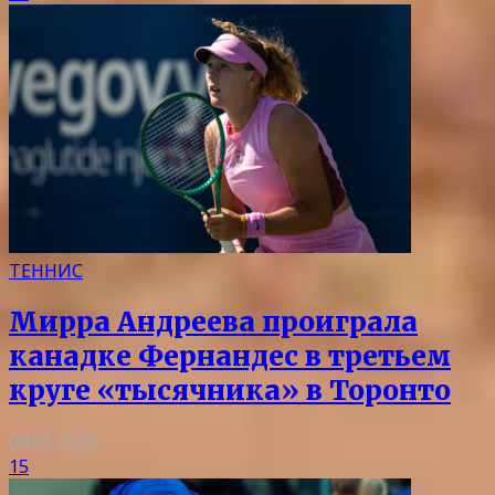
ТЕННИС
Мирра Андреева проиграла
канадке Фернандес в третьем
круге «тысячника» в Торонто
08.08.2026
15