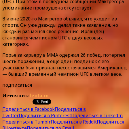
(UFC). При этом в последнем сообщении Макгрегора
упоминание промоушена отсутствует.
В июне 2020-го Макгрегор объявил, что уходит из
спорта. Он уже дважды делал такие заявления, но
каждый раз менял свое решение. Ирландец
становился чемпионом UFC в двух весовых
категориях.
Порье за карьеру в ММА одержал 26 побед, потерпел
шесть поражений, а еще один поединок с его
участием был признан несостоявшимся. Американец
— бывший временный чемпион UFC в легком весе.
подписаться
Источник:
lenta.ru
Поделиться в Facebook
Поделиться в
Twitter
Поделиться в Pinterest
Поделиться в LinkedIn
Поделиться в Tumblr
Поделиться в Reddit
Поделиться
ВКонтакте
Поделиться по Email