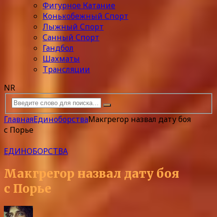
Фигурное Катание
Конькобежный Спорт
Лыжный Спорт
Санный Спорт
Гандбол
Шахматы
Трансляции
NR
Главная
Единоборства
Макгрегор назвал дату боя
с Порье
ЕДИНОБОРСТВА
Макгрегор назвал дату боя
с Порье