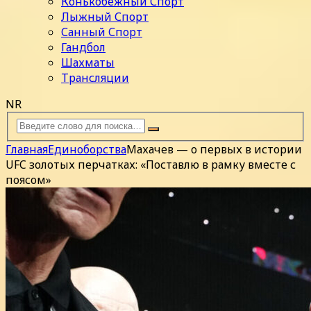
Конькобежный Спорт
Лыжный Спорт
Санный Спорт
Гандбол
Шахматы
Трансляции
NR
Главная
Единоборства
Махачев — о первых в истории
UFC золотых перчатках: «Поставлю в рамку вместе с
поясом»