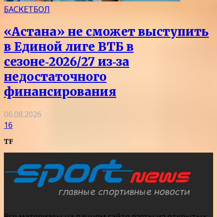
БАСКЕТБОЛ
«Астана» не сможет выступить
в Единой лиге ВТБ в
сезоне‑2026/27 из‑за
недостаточного
финансирования
06.08.2026
16
TF
Все материалы на данном сайте взяты из открытых