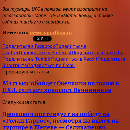
Все турниры UFC в прямом эфире смотрите на
телеканалах «Матч ТВ» и »Матч! Боец», а также
сайтах matchtv.ru и sportbox.ru.
Источник:
news.sportbox.ru
Поделиться в Facebook
Поделиться в
Twitter
Поделиться в Pinterest
Поделиться в LinkedIn
Поделиться в Tumblr
Поделиться в Reddit
Поделиться
ВКонтакте
Поделиться по Email
Предыдущая статья
Мэттьюс обойдет Овечкина по голам в
НХЛ, считает хоккеист Овчинников
Следующая статья
Джокович претендует на победу на
«Ролан Гаррос», несмотря на вылет на
турнире в Женеве — Селиваненко