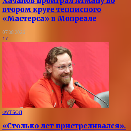
Хачанов проиграл Атману во
втором круге теннисного
«Мастерса» в Монреале
07.08.2026
17
ФУТБОЛ
«Столько лет пристреливался».