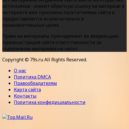
источников - имеют обратную ссылку на материал в
интернете или присланы посетителями сайта и
предоставляются исключительно в
ознакомительных целях.
Права на материалы принадлежат их владельцам.
Администрация сайта ответственности за
содержание материала не несет.
Copyright © 79s.ru All Rights Reserved.
О нас
Политика DMCA
Правообладателям
Карта сайта
Контакты
Политика конфедициальности