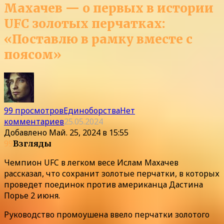
Махачев — о первых в истории
UFC золотых перчатках:
«Поставлю в рамку вместе с
поясом»
99 просмотров
Единоборства
Нет
комментариев
25.05.2024
Добавлено
Май. 25, 2024 в 15:55
99
Взгляды
Чемпион UFC в легком весе Ислам Махачев
рассказал, что сохранит золотые перчатки, в которых
проведет поединок против американца Дастина
Порье 2 июня.
Руководство промоушена ввело перчатки золотого