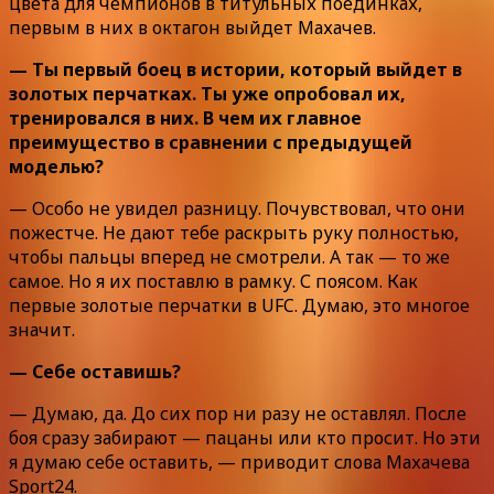
цвета для чемпионов в титульных поединках,
первым в них в октагон выйдет Махачев.
— Ты первый боец в истории, который выйдет в
золотых перчатках. Ты уже опробовал их,
тренировался в них. В чем их главное
преимущество в сравнении с предыдущей
моделью?
— Особо не увидел разницу. Почувствовал, что они
пожестче. Не дают тебе раскрыть руку полностью,
чтобы пальцы вперед не смотрели. А так — то же
самое. Но я их поставлю в рамку. С поясом. Как
первые золотые перчатки в UFC. Думаю, это многое
значит.
— Себе оставишь?
— Думаю, да. До сих пор ни разу не оставлял. После
боя сразу забирают — пацаны или кто просит. Но эти
я думаю себе оставить, — приводит слова Махачева
Sport24.