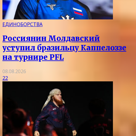
ЕДИНОБОРСТВА
Россиянин Молдавский
уступил бразильцу Каппелоззе
на турнире PFL
08.08.2026
22