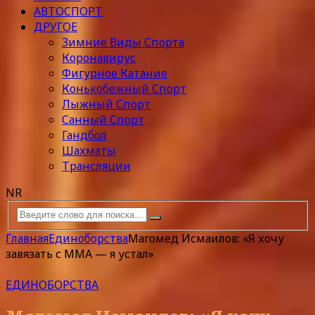
АВТОСПОРТ
ДРУГОЕ
Зимние Виды Спорта
Коронавирус
Фигурное Катание
Конькобежный Спорт
Лыжный Спорт
Санный Спорт
Гандбол
Шахматы
Трансляции
NR
Главная
Единоборства
Магомед Исмаилов: «Я хочу
завязать с ММА — я устал»
ЕДИНОБОРСТВА