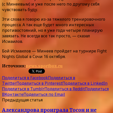
(с Минеевым) и уже после него по другому себя
чувствовать буду.
Эти слова я говорю из-за тяжелого тренировочного
процесса. А так еще будет много интересных
противостояний, но я уже года четыре планирую
завязать. Не всегда все так просто, — сказал
Исмаилов.
Бой Исмаилов — Минеев пройдет на турнире Fight
Nights Global в Сочи 16 октября.
Источник:
news.sportbox.ru
Поделиться в Facebook
Поделиться в
Twitter
Поделиться в Pinterest
Поделиться в LinkedIn
Поделиться в Tumblr
Поделиться в Reddit
Поделиться
ВКонтакте
Поделиться по Email
Предыдущая статья
Александрова проиграла Тосон и не