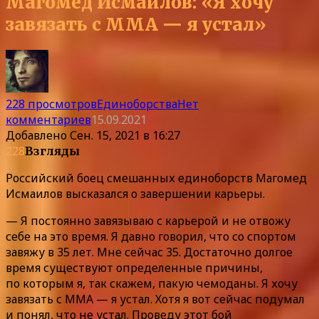
Магомед Исмаилов: «Я хочу
завязать с ММА — я устал»
228 просмотров
Единоборства
Нет
комментариев
15.09.2021
Добавлено
Сен. 15, 2021 в 16:27
228
Взгляды
Российский боец смешанных единоборств Магомед
Исмаилов высказался о завершении карьеры.
— Я постоянно завязываю с карьерой и не отвожу
себе на это время. Я давно говорил, что со спортом
завяжу в 35 лет. Мне сейчас 35. Достаточно долгое
время существуют определенные причины,
по которым я, так скажем, пакую чемоданы. Я хочу
завязать с ММА — я устал. Хотя я вот сейчас подумал
и понял, что не устал. Проведу этот бой