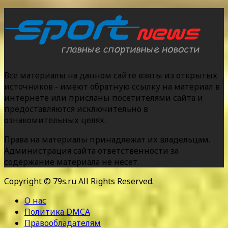
Все материалы на данном сайте взяты из открытых
источников - имеют обратную ссылку на материал в
интернете или присланы посетителями сайта и
предоставляются исключительно в
ознакомительных целях.
Права на материалы принадлежат их владельцам.
Администрация сайта ответственности за
содержание материала не несет.
Copyright © 79s.ru All Rights Reserved.
О нас
Политика DMCA
Правообладателям