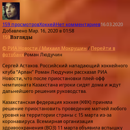
159 просмотров
Хоккей
Нет комментариев
16.03.2020
Добавлено
Мар. 16, 2020 в 01:58
159
Взгляды
© РИА Новости / Михаил Мокрушин
/
Перейти в
фотобанк
Роман Людучин
Сергей Астахов. Российский нападающий хоккейного
клуба “Арлан” Роман Людучин рассказал РИА
Новости, что после приостановки плей-офф
чемпионата Казахстана игроки сидят дома и ждут
дальнейшего решения руководства.
Казахстанская федерация хоккея (КФХ) приняла
решение приостановить проведение матчей любого
уровня на территории страны с 15 марта из-за
коронавируса. Всемирная организация
здравоохранения (ВОЗ) 11 марта объявила вспышку