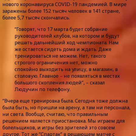
нового коронавируса COVID-19 пандемией. В мире
заражены более 152 тысяч человек в 141 стране,
более 5,7 тысяч скончались.
“Говорят, что 17 марта будет собрание
руководителей клубов, на котором и будут
решать дальнейший ход чемпионата. Нам
же остается сидеть дома и ждать. Даже
тренироваться не можем. Нет, такого
строгого ограничения нет, можно
спокойно выходить на улицу, в магазин, в
столовую. Главное – не появляться в местах
большого скопления людей”, – сказал
Людучин по телефону.
“Вчера еще тренировка была. Сегодня тоже должна
была быть, но пришли на арену, а там ни персонала,
ни света. Вообще, считаю, что правильным
решением является приостановка. Мы играем для
болельщиков, и игры без зрителей это совсем
другое. Тот же “Спартак” в решающем матче с