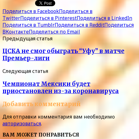
Поделиться в Facebook
Поделиться в
Twitter
Поделиться в Pinterest
Поделиться в LinkedIn
Поделиться в Tumblr
Поделиться в Reddit
Поделиться
ВКонтакте
Поделиться по Email
Предыдущая статья
ЦСКА не смог обыграть “Уфу” в матче
Премьер-лиги
Следующая статья
Чемпионат Мексики будет
приостановлен из-за коронавируса
Добавить комментарий
Для отправки комментария вам необходимо
авторизоваться
.
ВАМ МОЖЕТ ПОНРАВИТЬСЯ