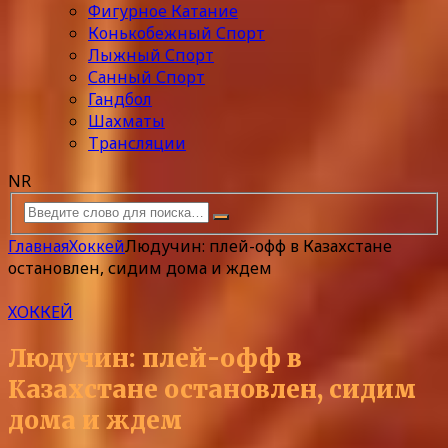
Фигурное Катание
Конькобежный Спорт
Лыжный Спорт
Санный Спорт
Гандбол
Шахматы
Трансляции
NR
Главная
Хоккей
Людучин: плей-офф в Казахстане
остановлен, сидим дома и ждем
ХОККЕЙ
Людучин: плей-офф в
Казахстане остановлен, сидим
дома и ждем