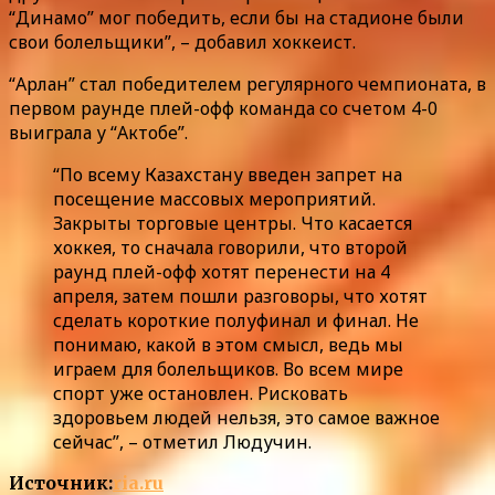
“Динамо” мог победить, если бы на стадионе были
свои болельщики”, – добавил хоккеист.
“Арлан” стал победителем регулярного чемпионата, в
первом раунде плей-офф команда со счетом 4-0
выиграла у “Актобе”.
“По всему Казахстану введен запрет на
посещение массовых мероприятий.
Закрыты торговые центры. Что касается
хоккея, то сначала говорили, что второй
раунд плей-офф хотят перенести на 4
апреля, затем пошли разговоры, что хотят
сделать короткие полуфинал и финал. Не
понимаю, какой в этом смысл, ведь мы
играем для болельщиков. Во всем мире
спорт уже остановлен. Рисковать
здоровьем людей нельзя, это самое важное
сейчас”, – отметил Людучин.
Источник:
ria.ru