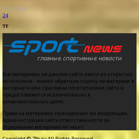
06.08.2026
24
TF
Все материалы на данном сайте взяты из открытых
источников - имеют обратную ссылку на материал в
интернете или присланы посетителями сайта и
предоставляются исключительно в
ознакомительных целях.
Права на материалы принадлежат их владельцам.
Администрация сайта ответственности за
содержание материала не несет.
Copyright © 79s.ru All Rights Reserved.