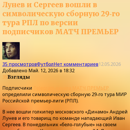
Лунев и Сергеев вошли в
символическую сборную 29‑го
тура РПЛ по версии
подписчиков МАТЧ ПРЕМЬЕР
35 просмотров
Футбол
Нет комментариев
12.05.2026
Добавлено
Май. 12, 2026 в 18:32
35
Взгляды
Подписчики
Telegram‑канала МАТЧ ПРЕМЬЕР
определили символическую сборную 29‑го тура МИР
Российской премьер‑лиги (РПЛ).
В нее вошли голкипер московского «Динамо» Андрей
Лунев и его товарищ по команде нападающий Иван
Сергеев. В понедельник «бело‑голубые» на своем