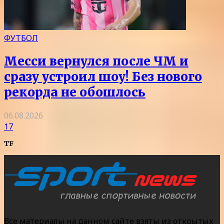
ФУТБОЛ
Месси вернулся после ЧМ и
сразу устроил шоу! Без нового
рекорда не обошлось
06.08.2026
17
TF
Все материалы на данном сайте взяты из открытых