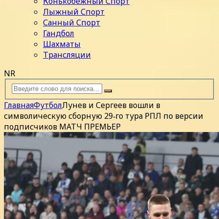
Конькобежный Спорт
Лыжный Спорт
Санный Спорт
Гандбол
Шахматы
Трансляции
NR
Главная
Футбол
Лунев и Сергеев вошли в
символическую сборную 29‑го тура РПЛ по версии
подписчиков МАТЧ ПРЕМЬЕР