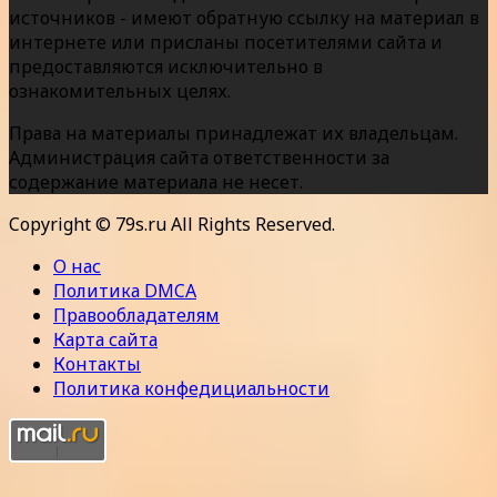
источников - имеют обратную ссылку на материал в
интернете или присланы посетителями сайта и
предоставляются исключительно в
ознакомительных целях.
Права на материалы принадлежат их владельцам.
Администрация сайта ответственности за
содержание материала не несет.
Copyright © 79s.ru All Rights Reserved.
О нас
Политика DMCA
Правообладателям
Карта сайта
Контакты
Политика конфедициальности