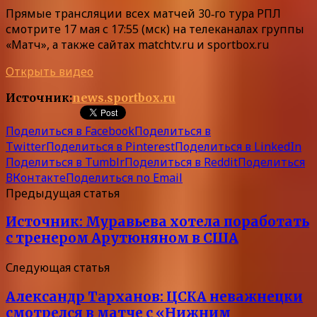
Прямые трансляции всех матчей 30‑го тура РПЛ
смотрите 17 мая с 17:55 (мск) на телеканалах группы
«Матч», а также сайтах matchtv.ru и sportbox.ru
Открыть видео
Источник:
news.sportbox.ru
Поделиться в Facebook
Поделиться в
Twitter
Поделиться в Pinterest
Поделиться в LinkedIn
Поделиться в Tumblr
Поделиться в Reddit
Поделиться
ВКонтакте
Поделиться по Email
Предыдущая статья
Источник: Муравьева хотела поработать
с тренером Арутюняном в США
Следующая статья
Александр Тарханов: ЦСКА неважнецки
смотрелся в матче с «Нижним