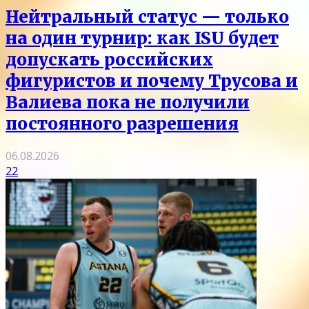
Нейтральный статус — только
на один турнир: как ISU будет
допускать российских
фигуристов и почему Трусова и
Валиева пока не получили
постоянного разрешения
06.08.2026
22