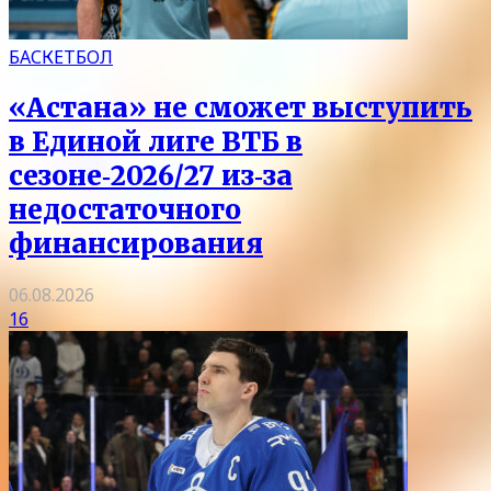
БАСКЕТБОЛ
«Астана» не сможет выступить
в Единой лиге ВТБ в
сезоне‑2026/27 из‑за
недостаточного
финансирования
06.08.2026
16