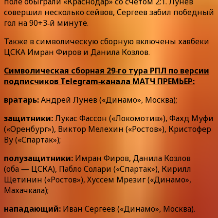
поле обыграли «Краснодар» со счетом 2:1. Лунев
совершил несколько сейвов, Сергеев забил победный
гол на 90+3‑й минуте.
Также в символическую сборную включены хавбеки
ЦСКА Имран Фиров и Данила Козлов.
Символическая сборная 29‑го тура РПЛ по версии
подписчиков Telegram‑канала МАТЧ ПРЕМЬЕР:
вратарь:
Андрей Лунев («Динамо», Москва);
защитники:
Лукас Фассон («Локомотив»), Фахд Муфи
(«Оренбург»), Виктор Мелехин («Ростов»), Кристофер
Ву («Спартак»);
полузащитники:
Имран Фиров, Данила Козлов
(оба — ЦСКА), Пабло Солари («Спартак»), Кирилл
Щетинин («Ростов»), Хуссем Мрезиг («Динамо»,
Махачкала);
нападающий:
Иван Сергеев («Динамо», Москва).