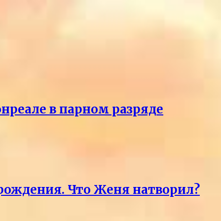
онреале в парном разряде
 рождения. Что Женя натворил?