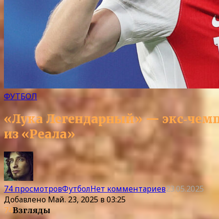
ФУТБОЛ
«Лука Легендарный» — экс‑чемп
из «Реала»
74 просмотров
Футбол
Нет комментариев
23.05.2025
Добавлено
Май. 23, 2025 в 03:25
74
Взгляды