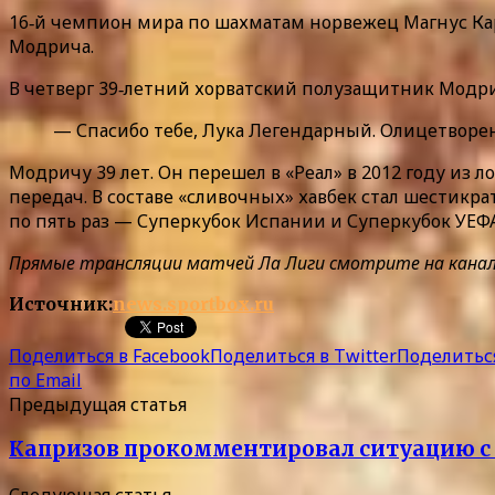
16‑й чемпион мира по шахматам норвежец Магнус Ка
Модрича.
В четверг 39‑летний хорватский полузащитник Модри
— Спасибо тебе, Лука Легендарный. Олицетворени
Модричу 39 лет. Он перешел в «Реал» в 2012 году из 
передач. В составе «сливочных» хавбек стал шести
по пять раз — Суперкубок Испании и Суперкубок УЕФ
Прямые трансляции матчей Ла Лиги смотрите на каналах 
Источник:
news.sportbox.ru
Поделиться в Facebook
Поделиться в Twitter
Поделиться
по Email
Предыдущая статья
Капризов прокомментировал ситуацию с 