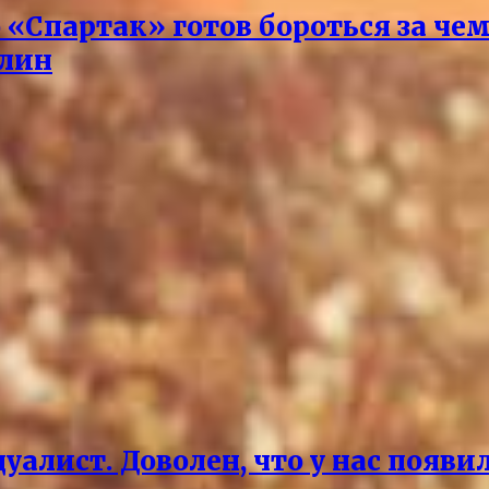
о «Спартак» готов бороться за че
илин
дуалист. Доволен, что у нас поя