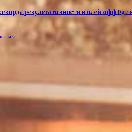
рекорда результативности в плей‑офф Еди
ваться
.