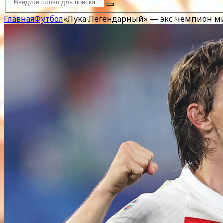
Главная
Футбол
«Лука Легендарный» — экс‑чемпион ми