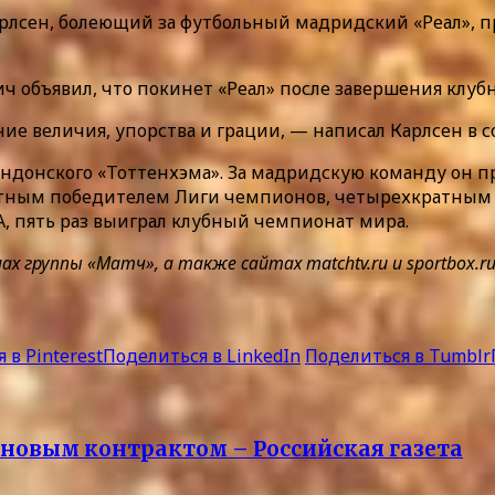
рлсен, болеющий за футбольный мадридский «Реал», п
ч объявил, что покинет «Реал» после завершения клуб
е величия, упорства и грации, — написал Карлсен в с
лондонского «Тоттенхэма». За мадридскую команду он пр
кратным победителем Лиги чемпионов, четырехкратным
А, пять раз выиграл клубный чемпионат мира.
группы «Матч», а также сайтах matchtv.ru и sportbox.ru
 в Pinterest
Поделиться в LinkedIn
Поделиться в Tumblr
новым контрактом – Российская газета