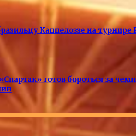
разильцу Каппелоззе на турнире 
 «Спартак» готов бороться за чем
лин