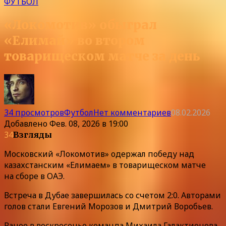
ФУТБОЛ
«Локомотив» обыграл
«Елимай» во втором
товарищеском матче за день
34 просмотров
Футбол
Нет комментариев
08.02.2026
Добавлено
Фев. 08, 2026 в 19:00
34
Взгляды
Московский «Локомотив» одержал победу над
казахстанским «Елимаем» в товарищеском матче
на сборе в ОАЭ.
Встреча в Дубае завершилась со счетом 2:0. Авторами
голов стали Евгений Морозов и Дмитрий Воробьев.
Ранее в воскресенье команда Михаила Галактионова