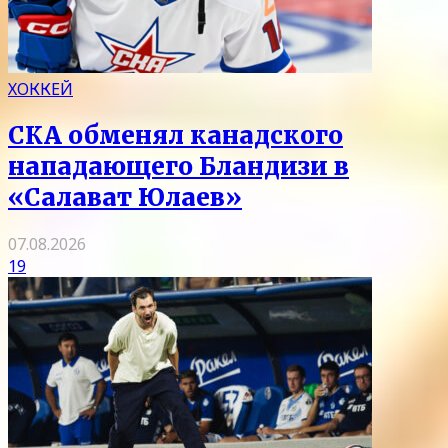
ХОККЕЙ
СКА обменял канадского
нападающего Бландизи в
«Салават Юлаев»
07.08.2026
19