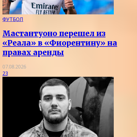
ФУТБОЛ
Мастантуоно перешел из
«Реала» в «Фиорентину» на
правах аренды
07.08.2026
23