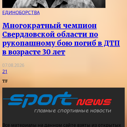
ЕДИНОБОРСТВА
Многократный чемпион
Свердловской области по
рукопашному бою погиб в ДТП
в возрасте 30 лет
07.08.2026
21
TF
Все материалы на данном сайте взяты из открытых