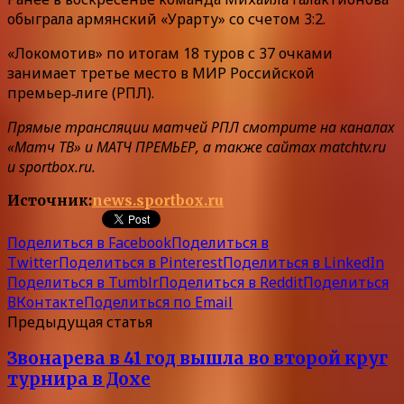
обыграла армянский «Урарту» со счетом 3:2.
«Локомотив» по итогам 18 туров с 37 очками
занимает третье место в МИР Российской
премьер‑лиге (РПЛ).
Прямые трансляции матчей РПЛ смотрите на каналах
«Матч ТВ» и МАТЧ ПРЕМЬЕР, а также сайтах matchtv.ru
и sportbox.ru.
Источник:
news.sportbox.ru
Поделиться в Facebook
Поделиться в
Twitter
Поделиться в Pinterest
Поделиться в LinkedIn
Поделиться в Tumblr
Поделиться в Reddit
Поделиться
ВКонтакте
Поделиться по Email
Предыдущая статья
Звонарева в 41 год вышла во второй круг
турнира в Дохе