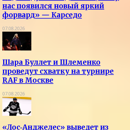
нас появился новый яркий
форвард» — Карседо
07.08.2026
Шара Буллет и Шлеменко
проведут схватку на турнире
RAF в Москве
07.08.2026
«Лос‑Анджелес» выведет из