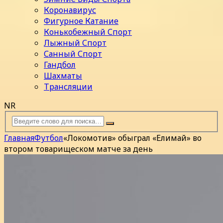
Коронавирус
Фигурное Катание
Конькобежный Спорт
Лыжный Спорт
Санный Спорт
Гандбол
Шахматы
Трансляции
NR
Главная
Футбол
«Локомотив» обыграл «Елимай» во
втором товарищеском матче за день