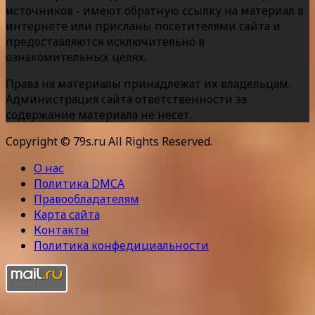
источников - имеют обратную ссылку на материал в
интернете или присланы посетителями сайта и
предоставляются исключительно в
ознакомительных целях.
Права на материалы принадлежат их владельцам.
Администрация сайта ответственности за
содержание материала не несет.
Copyright © 79s.ru All Rights Reserved.
О нас
Политика DMCA
Правообладателям
Карта сайта
Контакты
Политика конфедициальности