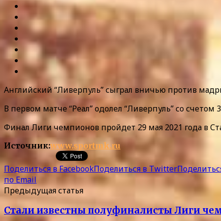
Английский “Ливерпуль” сыграл вничью против мадрид
В первом матче “Реал” одолел “Ливерпуль” со счетом 
Финал Лиги чемпионов пройдет 29 мая 2021 года в С
Источник:
www.sportmk.ru
Поделиться в Facebook
Поделиться в Twitter
Поделиться
по Email
Предыдущая статья
Стали известны полуфиналисты Лиги че