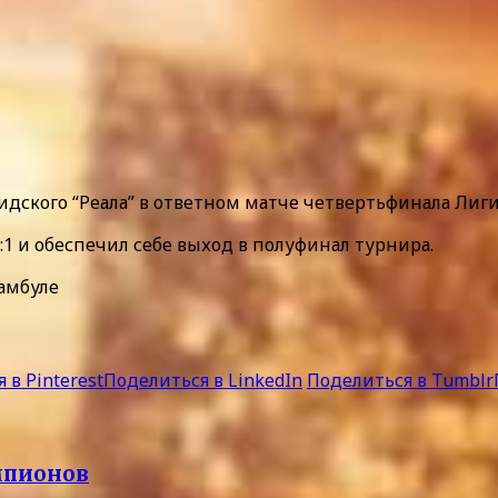
ского “Реала” в ответном матче четвертьфинала Лиги 
3:1 и обеспечил себе выход в полуфинал турнира.
тамбуле
 в Pinterest
Поделиться в LinkedIn
Поделиться в Tumblr
мпионов