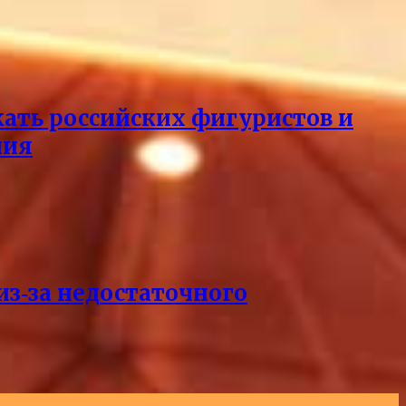
кать российских фигуристов и
ния
из‑за недостаточного