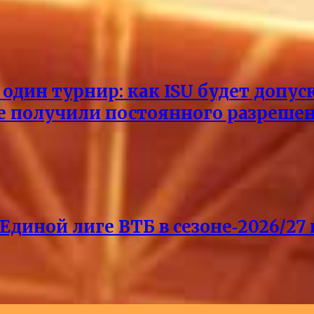
один турнир: как ISU будет допус
не получили постоянного разреше
Единой лиге ВТБ в сезоне‑2026/27 