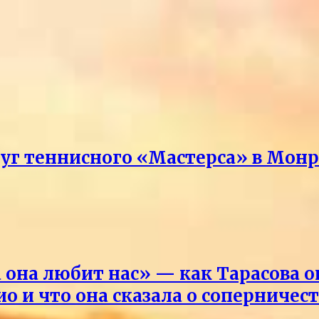
руг теннисного «Мастерса» в Мон
она любит нас» — как Тарасова 
о и что она сказала о соперничес