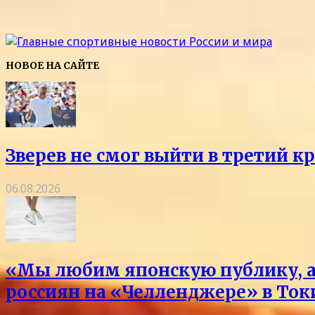
НОВОЕ НА САЙТЕ
Зверев не смог выйти в третий к
06.08.2026
«Мы любим японскую публику, а 
россиян на «Челленджере» в Токи