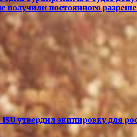
не получили постоянного разреш
к ISU утвердил экипировку для р