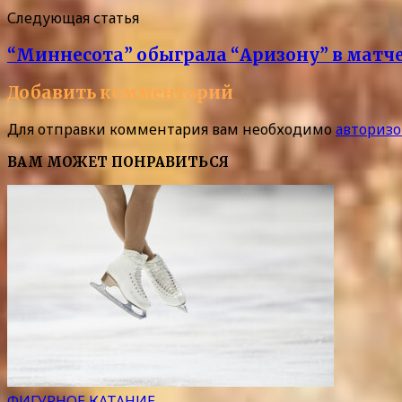
Следующая статья
“Миннесота” обыграла “Аризону” в матче
Добавить комментарий
Для отправки комментария вам необходимо
авторизо
ВАМ МОЖЕТ ПОНРАВИТЬСЯ
ФИГУРНОЕ КАТАНИЕ