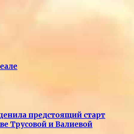
реале
оценила предстоящий старт
тве Трусовой и Валиевой