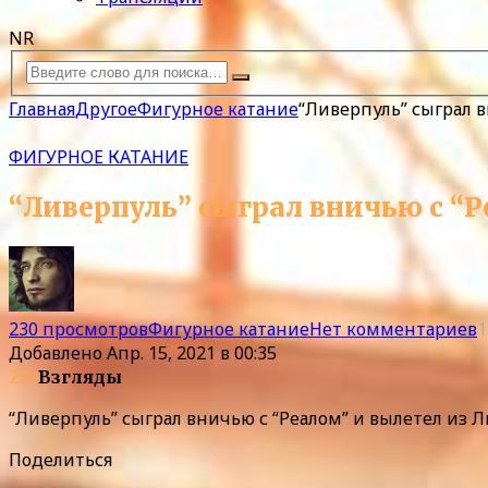
NR
Главная
Другое
Фигурное катание
“Ливерпуль” сыграл 
ФИГУРНОЕ КАТАНИЕ
“Ливерпуль” сыграл вничью с “Р
230 просмотров
Фигурное катание
Нет комментариев
1
Добавлено
Апр. 15, 2021 в 00:35
230
Взгляды
“Ливерпуль” сыграл вничью с “Реалом” и вылетел из 
Поделиться