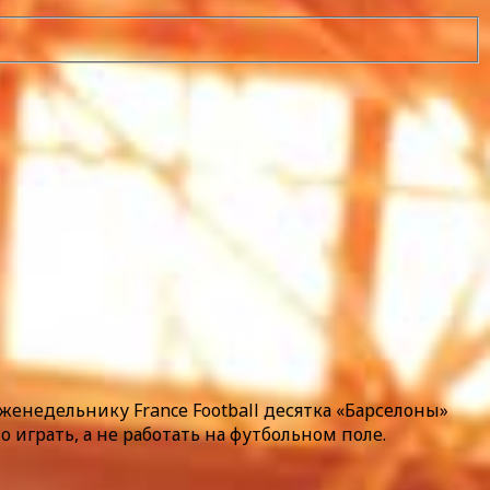
енедельнику France Football десятка «Барселоны»
 играть, а не работать на футбольном поле.