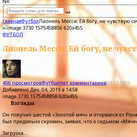
NR
Главная
Футбол
Лионель Месси: Ей богу, не чувствую се
ФУТБОЛ
Лионель Месси: Ей богу, не чувст
406 просмотров
Футбол
Нет комментариев
04.12.2019
Добавлено
Дек. 04, 2019 в 14:58
image 3730 1575458856 620x455
406
Взгляды
Он получил шестой «Золотой мяч» и оторвался от Рон
был предельно скромен, заявил, что о седьмом «Мяче»
Загрузка…