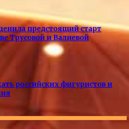
оценила предстоящий старт
тве Трусовой и Валиевой
кать российских фигуристов и
ния