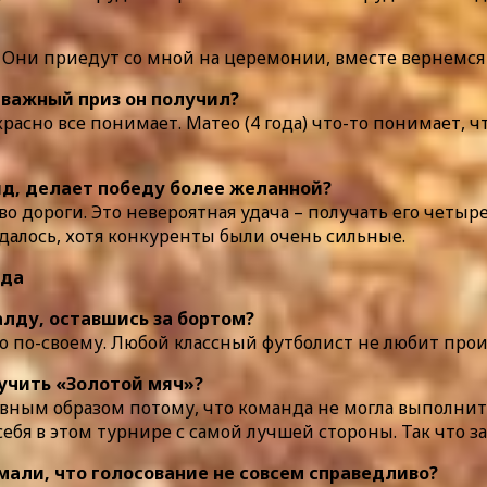
о. Они приедут со мной на церемонии, вместе вернемся 
й важный приз он получил?
красно все понимает. Матео (4 года) что-то понимает, ч
ряд, делает победу более желанной?
о дороги. Это невероятная удача – получать его четыре
удалось, хотя конкуренты были очень сильные.
лду, оставшись за бортом?
то по-своему. Любой классный футболист не любит прои
лучить «Золотой мяч»?
лавным образом потому, что команда не могла выполнит
ебя в этом турнире с самой лучшей стороны. Так что з
мали, что голосование не совсем справедливо?