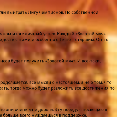
могли выиграть Лигу чемпионов. По собственной
нечном итоге личный успех. Каждый «Золотой мяч»
радость с ними и особенно с Тьяго – старшим. Он-то
ансов будет получить «Золотой мяч». И все-таки,
родолжается, все мысли о настоящем, а не о том, что
играть, тогда можно будет разложить все достижения по
 но они очень мне дороги. Эту победу я посвящаю в
да больше всего нуждаешься в поддержке.