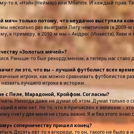
му-то я, «Нэй» (Неймар) или Мбаппе. И каждый прав. Та
ой мяч» только потому, что неудачно выступала ко
, мы несколько раз выиграли Лигу чемпионов (в 2009-м 
тому, к примеру, в 2010-м мы – Андрес (Иньеста), Хави и
ичеству «Золотых мячей»?
лся. Раньше-то был рекордсменом, а теперь нас стало д
значит ли это, что вы – лучший футболист всех врем
 отличные игроки, как можно сравнивать футболистов 
ь назвать лучшего игрока в истории.
вне с Пеле, Марадоной, Кройфом. Согласны?
гнать. Никогда даже не думал об этом. Думал только о с
ий я или нет. Но то, что я причислен к великим – это 
му счету для меня не столь важно. Я и без этого знаю 
чному» соперничеству пришел конец?
ться. Десять лет то я впереди, то он, такого не было 