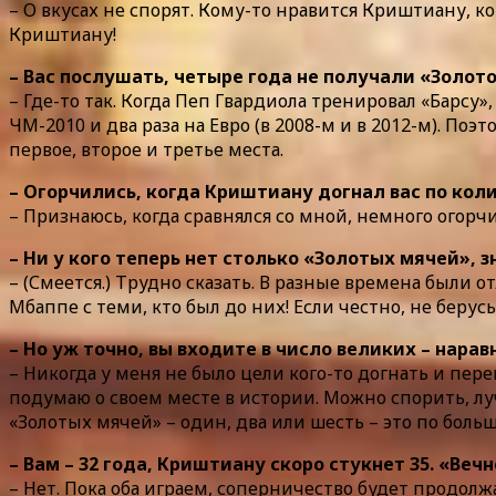
– О вкусах не спорят. Кому-то нравится Криштиану, ко
Криштиану!
– Вас послушать, четыре года не получали «Золот
– Где-то так. Когда Пеп Гвардиола тренировал «Барсу»
ЧМ-2010 и два раза на Евро (в 2008-м и в 2012-м). Поэ
первое, второе и третье места.
– Огорчились, когда Криштиану догнал вас по кол
– Признаюсь, когда сравнялся со мной, немного огорчи
– Ни у кого теперь нет столько «Золотых мячей», 
– (Смеется.) Трудно сказать. В разные времена были
Мбаппе с теми, кто был до них! Если честно, не берус
– Но уж точно, вы входите в число великих – нара
– Никогда у меня не было цели кого-то догнать и пере
подумаю о своем месте в истории. Можно спорить, лучш
«Золотых мячей» – один, два или шесть – это по большо
– Вам – 32 года, Криштиану скоро стукнет 35. «Ве
– Нет. Пока оба играем, соперничество будет продолжа