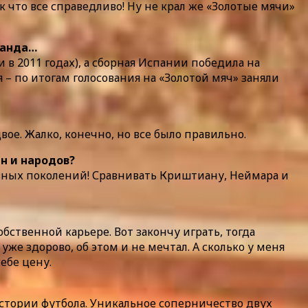
к что все справедливо! Ну не крал же «Золотые мячи»
манда…
и в 2011 годах), а сборная Испании победила на
 я – по итогам голосования на «Золотой мяч» заняли
вое. Жалко, конечно, но все было правильно.
ен и народов?
разных поколений! Сравнивать Криштиану, Неймара и
обственной карьере. Вот закончу играть, тогда
уже здорово, об этом и не мечтал. А сколько у меня
себе цену.
в истории футбола. Уникальное соперничество двух