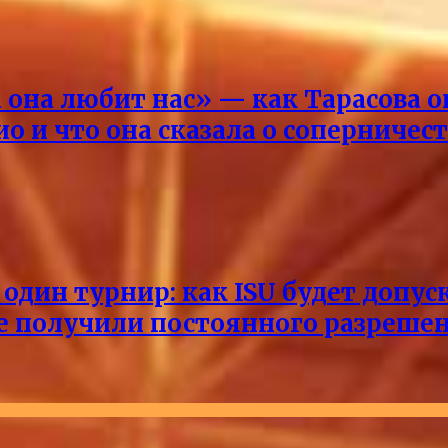
она любит нас» — как Тарасова 
о и что она сказала о соперничес
один турнир: как ISU будет допус
не получили постоянного разреше