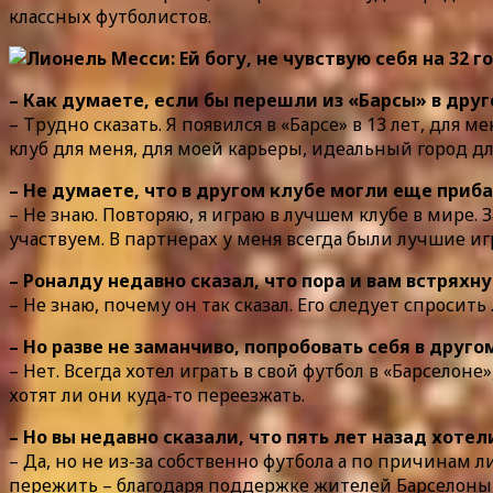
классных футболистов.
– Как думаете, если бы перешли из «Барсы» в дру
– Трудно сказать. Я появился в «Барсе» в 13 лет, для
клуб для меня, для моей карьеры, идеальный город дл
– Не думаете, что в другом клубе могли еще приб
– Не знаю. Повторяю, я играю в лучшем клубе в мире. 
участвуем. В партнерах у меня всегда были лучшие игр
– Роналду недавно сказал, что пора и вам встряхн
– Не знаю, почему он так сказал. Его следует спросить
– Но разве не заманчиво, попробовать себя в друго
– Нет. Всегда хотел играть в свой футбол в «Барселоне
хотят ли они куда-то переезжать.
– Но вы недавно сказали, что пять лет назад хоте
– Да, но не из-за собственно футбола а по причинам 
пережить – благодаря поддержке жителей Барселоны и