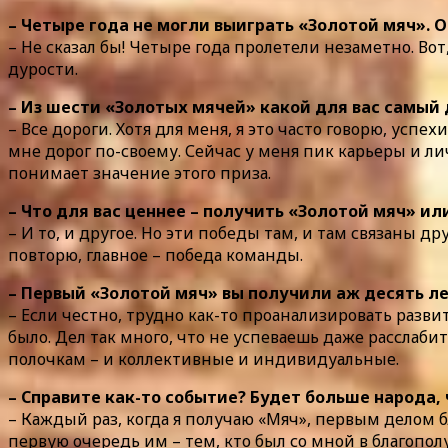
– Четыре года не могли выиграть «Золотой мяч». 
– Не сказал бы! Четыре года пролетели незаметно. Во
дурости.
– Из шести «Золотых мячей» какой для вас самый
– Все дороги. Хотя для меня, я это часто говорю, ус
мне дорог по-своему. Сейчас у меня пик карьеры и лич
понимает значение этого приза.
– Что для вас ценнее – получить «Золотой мяч» и
– И то, и другое. Но эти победы там, и там связаны д
повторю, главное – победа команды.
– Первый «Золотой мяч» вы получили аж десять ле
– Если честно, трудно как-то проанализировать развит
было. Дел так много, что не успеваешь даже расслабит
полочкам – и коллективные и индивидуальные.
– Справите как-то событие? Будет больше народа, 
– Каждый раз, когда я получаю «Мяч», первым делом б
первую очередь им – тем, кто был со мной в благопо