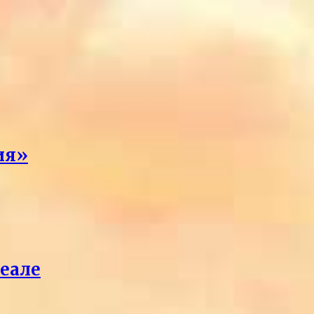
ия»
реале