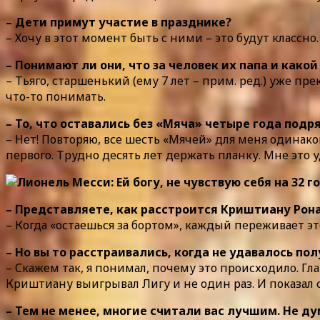
– Дети примут участие в празднике?
– Хочу в этот момент быть с ними – это будут классн
– Понимают ли они, что за человек их папа и како
– Тьяго, старшенький (ему 7 лет – прим. ред.) уже пре
что-то понимать.
– То, что оставались без «Мяча» четыре года под
– Нет! Повторяю, все шесть «Мячей» для меня одинаков
первого. Трудно десять лет держать планку. Мне это 
– Представляете, как расстроится Криштиану Рона
– Когда «остаешься за бортом», каждый переживает э
– Но вы то расстраивались, когда не удавалось по
– Скажем так, я понимал, почему это происходило. Г
Криштиану выигрывал Лигу и не один раз. И показал с
– Тем не менее, многие считали вас лучшим. Не ду