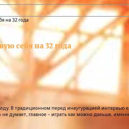
бя на 32 года
вую себя на 32 года
алду. В традиционном перед инаугурацией интервью еж
 не думает, главное – играть как можно дольше, именно