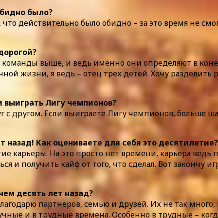
Обидно было?
т, что действительно было обидно – за это время не с
 дорогой?
пехи команды выше, и ведь именно они определяют в ко
ной жизни, я ведь – отец трех детей. Хочу разделить 
ли выиграть Лигу чемпионов?
руг с другом. Если выиграете Лигу чемпионов, больше ш
т назад! Как оцениваете для себя это десятилетие?
ие карьеры. На это просто нет времени, карьера ведь п
ься и получить кайф от того, что сделал. Вот закончу 
чем десять лет назад?
лагодарю партнеров, семью и друзей. Их не так много,
лучные и в трудные времена. Особенно в трудные – ког