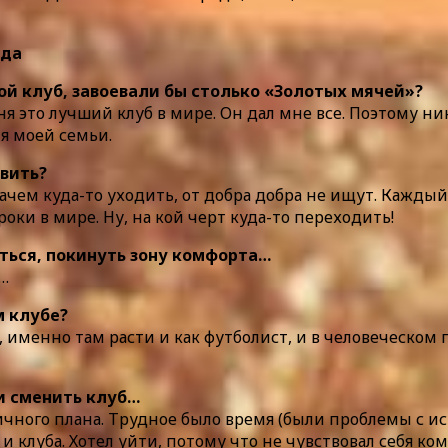
гой клуб, завоевали бы столько «Золотых мячей»?
 меня это лучший клуб в мире. Он дал мне все. Поэтому 
я моей семьи.
авить?
Зачем куда-то уходить, от добра добра не ищут. Каждый
оки в мире. Ну, на кой черт куда-то переходить!
уться, покинуть зону комфорта…
 …
м клубе?
», именно там расти и как футболист, и в человеческом п
ли сменить клуб…
личного плана. Трудное было время (были проблемы с и
 клуба. Хотел уйти, потому что не чувствовал себя ко